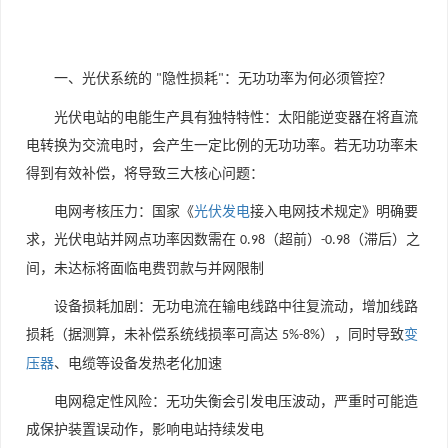
一、光伏系统的
隐性损耗
：无功功率为何必须管控？
"
"
光伏电站的电能生产具有独特特性：太阳能逆变器在将直流
电转换为交流电时，会产生一定比例的无功功率。若无功功率未
得到有效补偿，将导致三大核心问题：
电网考核压力：国家《
光伏发电
接入电网技术规定》明确要
求，光伏电站并网点功率因数需在
（超前）
（滞后）之
0.98
-0.98
间，未达标将面临电费罚款与并网限制
设备损耗加剧：无功电流在输电线路中往复流动，增加线路
损耗（据测算，未补偿系统线损率可高达
），同时导致
变
5%-8%
压器
、电缆等设备发热老化加速
电网稳定性风险：无功失衡会引发电压波动，严重时可能造
成保护装置误动作，影响电站持续发电