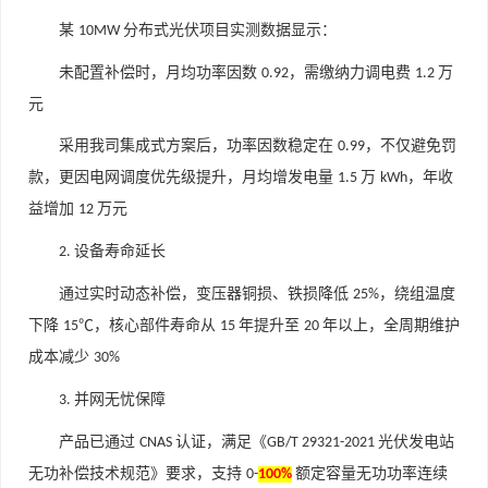
某
分布式光伏项目实测数据显示：
10MW
未配置补偿时，月均功率因数
，需缴纳力调电费
万
0.92
1.2
元
采用我司集成式方案后，功率因数稳定在
，不仅避免罚
0.99
款，更因电网调度优先级提升，月均增发电量
万
，年收
1.5
kWh
益增加
万元
12
设备寿命延长
2.
通过实时动态补偿，变压器铜损、铁损降低
，绕组温度
25%
下降
℃，核心部件寿命从
年提升至
年以上，全周期维护
15
15
20
成本减少
30%
并网无忧保障
3.
产品已通过
认证，满足《
光伏发电站
CNAS
GB/T 29321-2021
无功补偿技术规范》要求，支持
额定容量无功功率连续
0-
100%