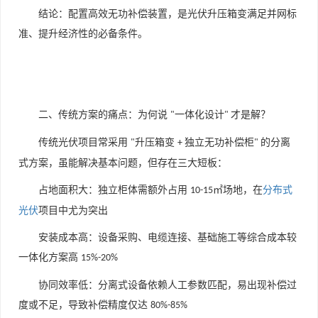
结论：配置高效无功补偿装置，是光伏升压箱变满足并网标
准、提升经济性的必备条件。
二、传统方案的痛点：为何说
一体化设计
才是解？
"
"
传统光伏项目常采用
升压箱变
独立无功补偿柜
的分离
"
+
"
式方案，虽能解决基本问题，但存在三大短板：
占地面积大：独立柜体需额外占用
㎡场地，在
分布式
10-15
光伏
项目中尤为突出
安装成本高：设备采购、电缆连接、基础施工等综合成本较
一体化方案高
15%-20%
协同效率低：分离式设备依赖人工参数匹配，易出现补偿过
度或不足，导致补偿精度仅达
80%-85%