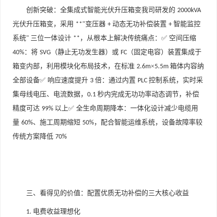
创新突破：全集成式智能光伏升压箱变我司研发的
2000kVA
光伏升压箱变，采用
变压器
动态无功补偿装置
智能监控
**"
+
+
系统
三位一体设计
，从根本上解决传统痛点：✅ 空间压缩
"
**
：将
（静止无功发生器）或
（固定电容）装置集成于
40%
SVG
FC
箱变内部，利用模块化布局技术，在标准
×
箱体内容纳
2.6m
5.5m
全部设备✅ 响应速度提升
倍：通过内置
控制系统，实时采
3
PLC
集母线电压、电流数据，
秒内完成无功功率动态调节，补偿
0.1
精度可达
以上✅ 全生命周期降本：一体化设计减少电缆用
99%
量
、施工周期缩短
，配合智能运维系统，设备故障率较
60%
50%
传统方案降低
70%
三、看得见的价值：配置优质无功补偿的三大核心收益
电费收益理想化
1.