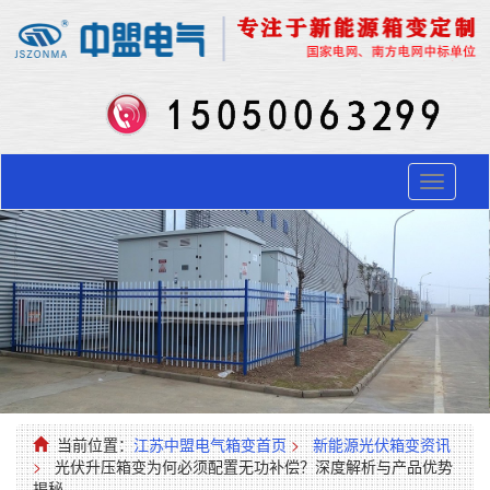
Toggle
navigati
当前位置：
江苏中盟电气箱变首页
>
新能源光伏箱变资讯
>
光伏升压箱变为何必须配置无功补偿？深度解析与产品优势
揭秘