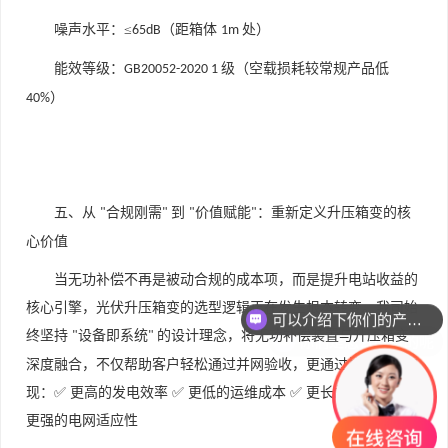
噪声水平：
≤
（距箱体
处）
65dB
1m
能效等级：
级（空载损耗较常规产品低
GB20052-2020 1
）
40%
五、从
合规刚需
到
价值赋能
：重新定义升压箱变的核
"
"
"
"
心价值
可以介绍下你们的产品么
当无功补偿不再是被动合规的成本项，而是提升电站收益的
核心引擎，光伏升压箱变的选型逻辑正在发生根本转变。我司始
你们是怎么收费的呢
终坚持
设备即系统
的设计理念，将无功补偿装置与升压箱变
"
"
深度融合，不仅帮助客户轻松通过并网验收，更通过技术创新实
现：✅ 更高的发电效率 ✅ 更低的运维成本 ✅ 更长的设备寿命 ✅
更强的电网适应性