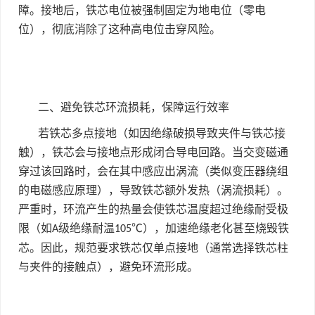
障。接地后，铁芯电位被强制固定为地电位（零电
位），彻底消除了这种高电位击穿风险。
二、避免铁芯环流损耗，保障运行效率
若铁芯多点接地（如因绝缘破损导致夹件与铁芯接
触），铁芯会与接地点形成闭合导电回路。当交变磁通
穿过该回路时，会在其中感应出涡流（类似变压器绕组
的电磁感应原理），导致铁芯额外发热（涡流损耗）。
严重时，环流产生的热量会使铁芯温度超过绝缘耐受极
限（如
级绝缘耐温
℃），加速绝缘老化甚至烧毁铁
A
105
芯。因此，规范要求铁芯仅单点接地（通常选择铁芯柱
与夹件的接触点），避免环流形成。