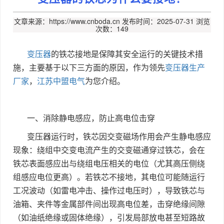
文章来源：https://www.cnboda.cn
发布时间：2025-07-31
浏览
次数：149
变压器
的铁芯接地是保障其安全运行的关键技术措
施，主要基于以下三方面的原因，作为领先
变压器生产
厂家
，
江苏中盟电气
为您介绍。
一、消除静电感应，防止高电位击穿
变压器运行时，铁芯因交变磁场作用会产生静电感应
现象：绕组中交变电流产生的交变磁通穿过铁芯，会在
铁芯表面感应出与绕组电压相关的电位（尤其高压侧绕
组感应电位更高）。若铁芯不接地，其电位可能随运行
工况波动（如雷电冲击、操作过电压时），导致铁芯与
油箱、夹件等金属部件间出现高电位差，击穿绝缘间隙
（如油纸绝缘或固体绝缘），引发局部放电甚至短路故