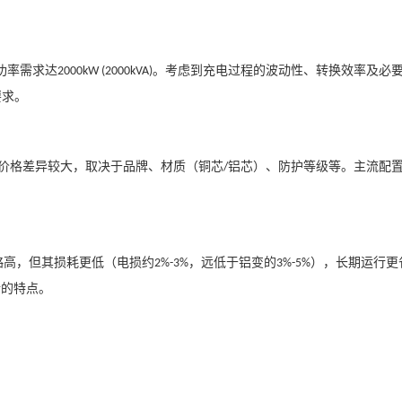
功率需求达
。考虑到充电过程的波动性、转换效率及必
2000kW (2000kVA)
要求。
价格差异较大，取决于品牌、材质（铜芯
铝芯）、防护等级等。主流配
/
略高，但其损耗更低（电损约
，远低于铝变的
），长期运行更
2%-3%
3%-5%
行的特点。