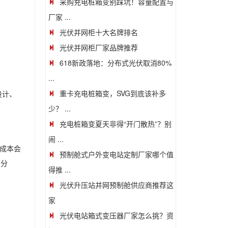
采购充电桩箱变别踩坑！容量配置与
厂家 ...
光伏并网柜十大名牌排名
光伏并网柜厂家品牌推荐
618新政落地：分布式光伏取消80%
...
重卡充电桩箱变，SVG到底该补多
设计、
少？ ...
充电桩箱变夏天非得“开门散热”？别
闹 ...
成本会
预制舱式户外变电站定制厂家哪个值
部分
得推 ...
光伏升压站并网预制舱供应商推荐这
家
光伏电站箱式变压器厂家怎么挑？资