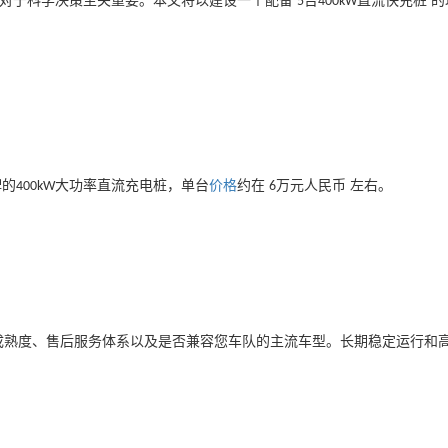
，对于科学决策至关重要。本文将以建设一个配备
台
直流快充桩 的
5
400kW
牌的
大功率直流充电桩，单台
价格
约在
万元人民币 左右。
400kW
6
成熟度、售后服务体系以及是否兼容您车队的主流车型。长期稳定运行和