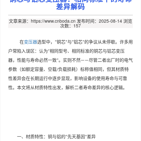
差异解码
文章来源：https://www.cnboda.cn
发布时间：2025-08-14
浏览
次数：157
在
变压器
选型中，
铜芯
与
铝芯
的争议从未停歇。许多用
“
”
“
”
户常陷入误区：认为
相同型号、相同标准的铜芯与铝芯变压
“
器，性能与寿命必然一致
。实则不然
尽管二者出厂时的电气
”
——
参数（如额定容量、空载
负载损耗）标称值相同，但其材质特
/
性差异会在长期运行中逐步显现，影响设备的使用寿命与可靠
性。本文将从材质特性出发，解析二者寿命差异的核心逻辑。
一、材质特性：铜与铝的
先天基因
差异
“
”