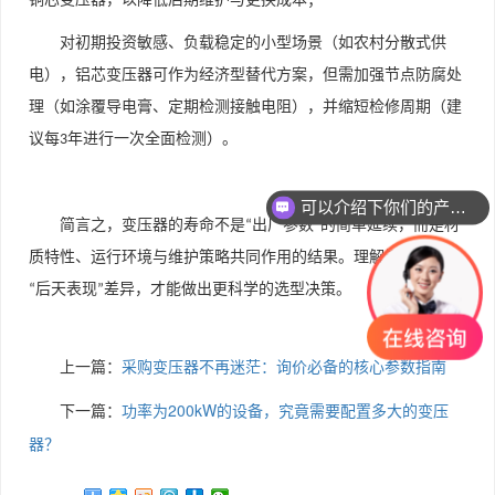
对初期投资敏感、负载稳定的小型场景（如农村分散式供
电），铝芯变压器可作为经济型替代方案，但需加强节点防腐处
理（如涂覆导电膏、定期检测接触电阻），并缩短检修周期（建
议每
年进行一次全面检测）。
3
可以介绍下你们的产品么
你们是怎么收费的呢
简言之，变压器的寿命不是
出厂参数
的简单延续，而是材
“
”
质特性、运行环境与维护策略共同作用的结果。理解铜与铝的
后天表现
差异，才能做出更科学的选型决策。
“
”
上一篇：
采购变压器不再迷茫：询价必备的核心参数指南
下一篇：
功率为200kW的设备，究竟需要配置多大的变压
器？