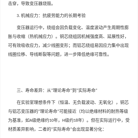
击穿，导致变压器烧毁。
机械应力：抗疲劳能力的长期考验
3.
变压器运行中，绕组会因负载变化、温度波动产生周期性膨
胀与收缩（热机械应力）。铜芯绕组因机械强度高、延展性好，
可有效吸收应力，减少线圈变形；而铝芯绕组易因应力集中出现
线圈位移、导线断裂等问题，进一步降低绝缘可靠性。
三、寿命差异：从
理论寿命
到
实际寿命
“
”
“
”
在实验室理想条件下（恒温、无负载波动、无氧化），铜芯
与铝芯变压器的
理论寿命
可能接近（均以绝缘材料的耐热等级
“
”
为基准，如
级绝缘约
年，
级约
年）。但在实际运行中，受
A
10
H
18
材质差异影响，二者的
实际寿命
会出现显著分化：
“
”