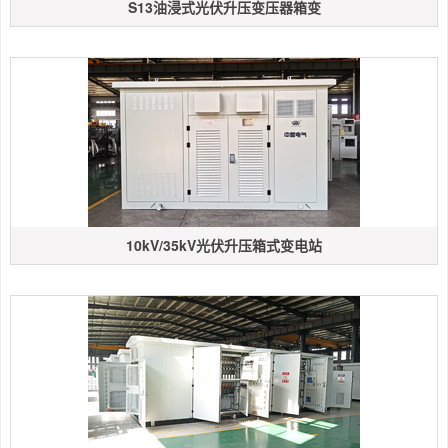
S13油浸式光伏升压变压器箱变
10kV/35kV光伏升压箱式变电站