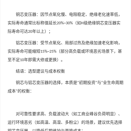
铜芯变压器
：因节点氧化慢、电阻稳定、绝缘老化速率低，
实际寿命通常比标称值延长
（如
级绝缘铜芯变压器实
20%~30%
H
际寿命可达
年以上）；
20
铝芯变压器
：受节点氧化、局部过热及绝缘加速老化影响，
实际寿命可能缩短
（部分高负载或环境恶劣场景下，甚
15%~25%
至不足
年即需大修或更换）。
10
结语：选型建议与成本权衡
铜芯与铝芯变压器的选择，本质是
初期投资
与
全生命周期
“
”
“
成本
的权衡：
”
对可靠性要求高、负载波动大（如工商业峰谷负荷明显）、
运行环境恶劣（如高温、高湿、多粉尘）的场景，建议优先选择
铜芯变压器，以降低后期维护与更换成本；