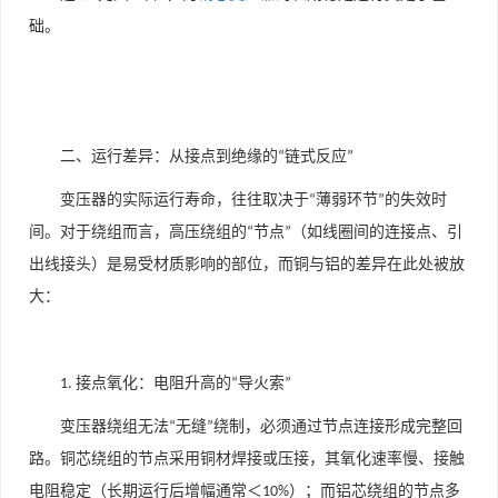
础。
二、运行差异：从接点到绝缘的
链式反应
“
”
变压器的实际运行寿命，往往取决于
薄弱环节
的失效时
“
”
间。对于绕组而言，高压绕组的
节点
（如线圈间的连接点、引
“
”
出线接头）是易受材质影响的部位，而铜与铝的差异在此处被放
大：
接点氧化：电阻升高的
导火索
1.
“
”
变压器绕组无法
无缝
绕制，必须通过节点连接形成完整回
“
”
路。铜芯绕组的节点采用铜材焊接或压接，其氧化速率慢、接触
电阻稳定（长期运行后增幅通常＜
）；而铝芯绕组的节点多
10%