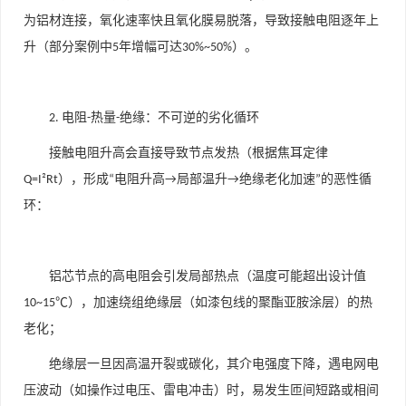
为铝材连接，氧化速率快且氧化膜易脱落，导致接触电阻逐年上
升（部分案例中
年增幅可达
）。
5
30%~50%
电阻
热量
绝缘：不可逆的劣化循环
2.
-
-
接触电阻升高会直接导致节点发热（根据焦耳定律
），形成
电阻升高
局部温升
绝缘老化加速
的恶性循
Q=I²Rt
“
→
→
”
环：
铝芯节点的高电阻会引发局部热点（温度可能超出设计值
），加速绕组绝缘层（如漆包线的聚酯亚胺涂层）的热
10~15℃
老化；
绝缘层一旦因高温开裂或碳化，其介电强度下降，遇电网电
压波动（如操作过电压、雷电冲击）时，易发生匝间短路或相间