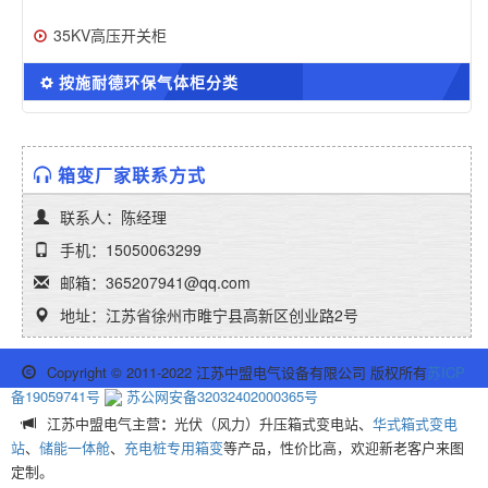
35KV高压开关柜
按施耐德环保气体柜分类
箱变厂家联系方式
联系人：陈经理
手机：15050063299
邮箱：365207941@qq.com
地址：江苏省徐州市睢宁县高新区创业路2号
Copyright © 2011-2022 江苏中盟电气设备有限公司 版权所有
苏ICP
备19059741号
苏公网安备32032402000365号
江苏中盟电气主营
：
光伏（风力）升压箱式变电站、
华式箱式变电
站
、
储能一体舱
、
充电桩专用箱变
等产品，性价比高，欢迎新老客户来图
定制。