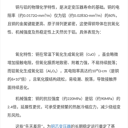
铜与铝的物理化学特性，是决定变压器寿命的基础。铜的电
阻率（约
）仅为铝（约
）的
，
0.0172Ω·mm²/m
0.0283Ω·mm²/m
60%
且铜的金属键能更高、原子排列更紧密，这使得铜导体在抗氧化
性、机械强度及热稳定性上天然优于铝。具体表现为：
氧化特性
：铜在常温下氧化生成氧化铜（
），虽会略微
CuO
增加接触电阻，但氧化膜质地致密、附着力强，不易持续脱落；
而铝氧化生成氧化铝（
），其电阻率高达约
（是铜
Al₂O₃
10¹⁰Ω·cm
的
倍），且氧化膜结构疏松，易吸潮、脱落，导致接触界
6×10⁵
面持续恶化。
机械强度
：铜的抗拉强度（约
）是铝（约
）的
220MPa
90MPa
倍，延展性更优，可承受更频繁的热胀冷缩应力，减少绕组变
2.4
形风险。
这些
先天差异
，为
铜芯变压器
的长期稳定运行奠定了基
“
”