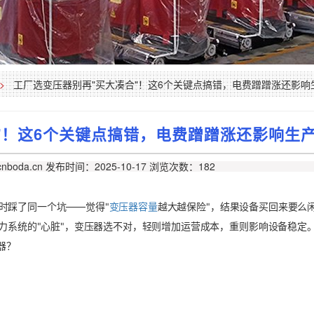
>
工厂选变压器别再"买大凑合"！这6个关键点搞错，电费蹭蹭涨还影响
"！这6个关键点搞错，电费蹭蹭涨还影响生
nboda.cn
发布时间：2025-10-17
浏览次数：182
时踩了同一个坑——觉得"
变压器容量
越大越保险"，结果设备买回来要么
力系统的"心脏"，变压器选不对，轻则增加运营成本，重则影响设备稳定
器？