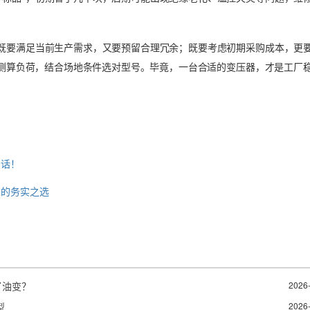
—既要满足当前生产需求，又要预留合理冗余；既要考虑初期采购成本，更
工测算负荷，结合场地条件选对型号。毕竟，一台合适的变压器，才是工厂
句话！
求的务实之选
了油变？
2026
型
2026