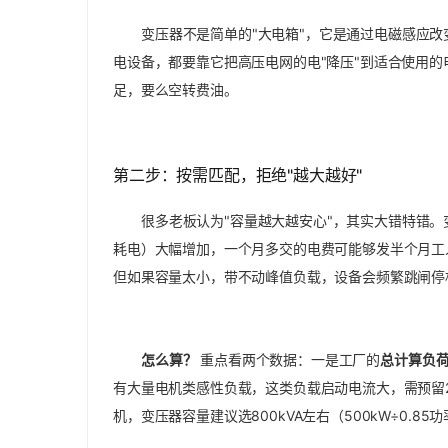
变压器不是简单的"大电箱"，它是通过电磁感应
电设备，都要靠它把高压电网的电"降压"到适合使用的电
足，要么空转费油。
第二步：按需匹配，拒绝"越大越好"
很多老板认为"容量越大越安心"，其实大错特错。
耗电）大幅增加，一个月多交的电费可能够发半个月工
但如果容量太小，带不动峰值负载，设备会频繁跳闸停
怎么算？
重点看两个数据：一是工厂的
总计算负
有大量电机类感性负载，这类负载启动电流大，需预留20
机，变压器容量建议选800kVA左右（500kW÷0.85功