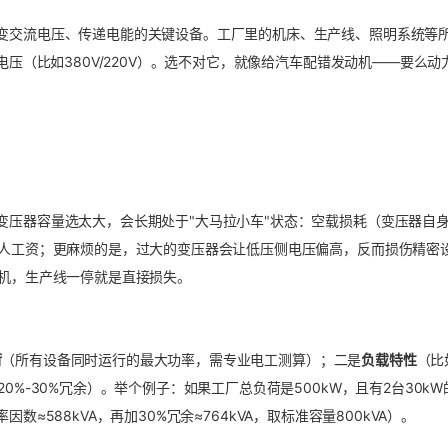
改变交流电压、传递电能的关键设备。工厂里的机床、生产线、照明系统等
压（比如380V/220V）。选不对它，就像给汽车配错发动机——要么动
变压器容量选太大，会长期处于"大马拉小车"状态：空载损耗（变压器自
人工资；更麻烦的是，过大的变压器会让低压侧电压偏高，反而损伤精密
机，生产线一停就是直接损失。
荷
（所有设备同时运行的最大功率，需专业电工测算）；二是
负载特性
（比
%-30%冗余）。举个例子：如果工厂总负荷是500kW，且有2台30kW
率因数≈588kVA，再加30%冗余≈764kVA，取标准容量800kVA）。