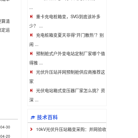
...
重卡充电桩箱变，SVG到底该补多
要算清
少？ ...
稳定运
充电桩箱变夏天非得“开门散热”？别
闹 ...
预制舱式户外变电站定制厂家哪个值
得推 ...
光伏升压站并网预制舱供应商推荐这
家
光伏电站箱式变压器厂家怎么挑？资
深 ...
技术百科
-04-30
10kV光伏升压站箱变采购：并网验收
-04-20