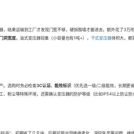
器，结果运输到工厂才发现门宽不够，硬拆围墙才搬进去，额外花了3万
门洞宽度
。油式变压器较重（小容量也有1吨+），
干式变压器
体积大，都
产。选购时务必检查
3C认证、能效标识
（优先选一级/二级能效，长期更
工、粉尘等特殊环境，还需确认变压器的防护等级（比如IP54以上防尘防
非标品"，初期省了几千块，后期可能出现绝缘老化、温控失灵等问题，维