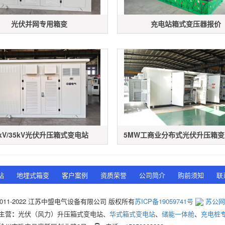
光伏并网专用箱变
充电站箱式变压器报价
0kV/35kV光伏升压箱式变电站
5MW工商业分布式光伏升压箱变（1
站
地埋式箱变
客户案例
资质荣誉
公司简介
购前须知
联
 © 2011-2022 江苏中盟电气设备有限公司 版权所有
苏ICP备19059741号
苏公网安
主营
：
光伏（风力）升压箱式变电站、
华式箱式变电站
、
储能一体舱
、
充电桩