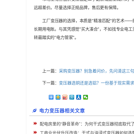
远超差价。尽量选择正规品牌，售后更有保障。
工厂变压器的选择，本质是"精准匹配"的艺术—
长期用电账。与其凭感觉"买大凑合"，不如找专业电
转最踏实的"电力管家"。
上一篇：
采购变压器？别急着问价，先问清这三
下一篇：
变压器选铜还是选铝？一份基于现实需
电力变压器相关文章
配电房里的“静音革命”：为何干式变压器彻底取代
工商业光伏升压改造：干式与油浸式变压器如何选