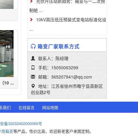
光伏升压站新趋势：箱变与一二次预
制舱 ...
10kV高压低压预装式变电站标准化设
...
箱变厂家联系方式
联系人：陈经理
手机：15050063299
邮箱：365207941@qq.com
0 ...
地址：江苏省徐州市睢宁县高新区
创业路2号
系我们
在线留言
网站地图
备32032402000365号
专用箱变
等产品，性价比高，欢迎新老客户来图定制。