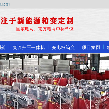
制造商！
制舱
变流升压一体机
充电桩箱变
项目案例