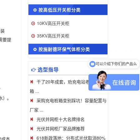
按高低压开关柜分类
10KV高压开关柜
吊装
35KV高压开关柜
需要提
按施耐德环保气体柜分类
可以介绍下你们的产品么
选型指导
干了20年成套，劝充电站老板一句：
省
箱 ...
水）。
采购充电桩箱变别踩坑！容量配置与
厂家 ...
光伏并网柜十大名牌排名
光伏并网柜厂家品牌推荐
618新政落地：分布式光伏取消80%
修成本