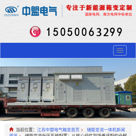
Toggle
navigati
当前位置：
江苏中盟电气箱变首页
>
储能变流一体机新闻
资讯
>
储能变流升压系统配置：从核心组件到场景适配的全解