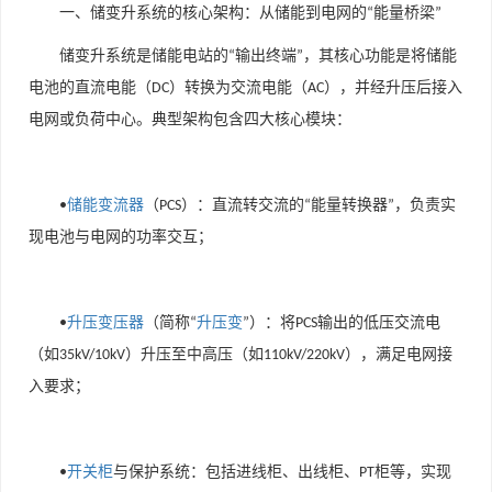
一、储变升系统的核心架构：从储能到电网的
能量桥梁
“
”
储变升系统是储能电站的
输出终端
，其核心功能是将储能
“
”
电池的直流电能（
）转换为交流电能（
），并经升压后接入
DC
AC
电网或负荷中心。典型架构包含四大核心模块：
储能变流器
（
）
：直流转交流的
能量转换器
，负责实
•
PCS
“
”
现电池与电网的功率交互；
升压变压器
（简称
升压变
）
：将
输出的低压交流电
•
“
”
PCS
（如
）升压至中高压（如
），满足电网接
35kV/10kV
110kV/220kV
入要求；
开关柜
与保护系统
：包括进线柜、出线柜、
柜等，实现
•
PT