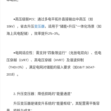
高压级联
：通过多电平拓扑直接输出中高压（如
•
PCS
），省去升压
变压器
，适用于
储能
升压
一体化场景（如
10kV
“
+
”
海上风电配储），效率提升
。
2%~3%
电网适应性
：需支持
四象限运行
（充放电双向）、低电
•
“
”
压穿越（
）、高电压穿越（
）及谐波抑制
LVRT
HVRT
（
），满足电网对储能的接入要求（如
THD≤3%
GB/T 36547-
）。
2018
升压变压器：降低损耗的
能量通道
2.
“
”
升压变压器是储变升系统的
能量枢纽
，其配置需平衡容
“
”
量、损耗与成本：