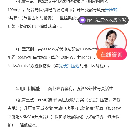
配置重点
：
需支持
快速功率跟踪
（响应时间＜
•
PCS
“
”
），配合光伏
风电的波动调节；升压变需与风光
升压站
100ms
/
共建
（节省占地与投资）；监控系统需集成
风光储联合控制
“
”
“
”
你们是怎么收费的呢
功能（协调发电与储能功率）。
典型案例
：某
光伏电站配套
储能，
•
300MW
100MW/200MWh
配置
组串式
（单台
，共
台），升压变采用
100MW
PCS
1.25MW
80
双绕组结构（与
光伏升压站
共用
母线）。
“35kV/110kV”
35kV
用户侧储能：工商业峰谷套利，强调经济性与灵活性
3.
配置重点
：
可选择
高压级联
方案（省去升压变，降低
•
PCS
“
”
占地）；升压变容量按
最大放电功率
倍裕度
配置（如
“
×1.2
”
5MW
储能配
升压变）；保护系统需简化（仅需过流、过压保
6.5MV·A
护），降低成本。