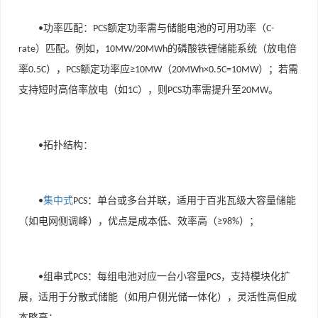
功率匹配
：
额定功率需与储能电池的可用功率（
•
PCS
C-
）匹配。例如，
的磷酸铁锂储能系统（放电倍
rate
10MW/20MWh
率
），
额定功率应
（
）；若需
0.5C
PCS
≥10MW
20MWh×0.5C=10MW
支持短时高倍率放电（如
），则
功率需提升至
。
1C
PCS
20MW
拓扑结构
：
•
集中式
：单台或多台并联，适用于百兆瓦级大容量储能
•
PCS
（如电网侧调峰），优点是成本低、效率高（
）；
≥98%
组串式
：每组电池对应一台小容量
，支持模块化扩
•
PCS
PCS
展，适用于分散式储能（如用户侧光储一体化），灵活性高但成
本略高；