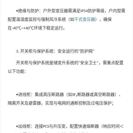
绝缘与防护
：户外型变压器需满足
防护等级，户内型需
•
IP54
配置温湿度监控与强制风冷系统（如
干式变压器
），确保
在
环境下稳定运行。
-40℃~+40℃
开关柜与保护系统：安全运行的
防护网
3.
“
”
开关柜与保护系统是储变升系统的
安全卫士
，需重点配置
“
”
以下功能：
进线柜
：集成高压断路器（如
断路器或真空断路器）、
•
SF₆
隔离开关及避雷器，实现与电网的通断控制及过电压保护；
出线柜
：连接
与升压变，配置快速熔断器（响应时间＜
•
PCS