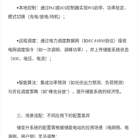
本地控制
：通过
或
控制器实现
启停、功率给定、
•
PLC
DCS
PCS
模式切换（充电
放电
待机）；
/
/
远程调度
：通过电力调度数据网（如
协议）接收
•
IEC 61850
电网调度指令（如一次调频、调峰功率），并上传储能系统状态
（
、电压、电流）；
SOC
智能算法
：集成功率预测（如光伏出力预测、负荷预测）
•
与优化调度策略（如
峰充谷放
），提升储能系统的经济性。
“
”
三、场景适配：不同应用下的配置差异
储变升系统的配置需根据储能电站的应用场景（电网侧、电
源侧、用户侧）灵活调整：