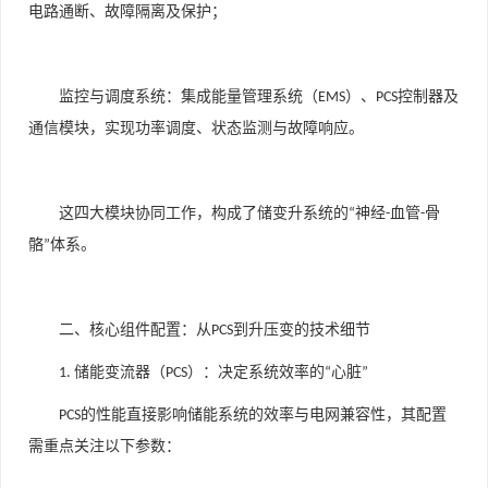
电路通断、故障隔离及保护；
监控与调度系统
：集成能量管理系统（
）、
控制器及
EMS
PCS
通信模块，实现功率调度、状态监测与故障响应。
这四大模块协同工作，构成了储变升系统的
神经
血管
骨
“
-
-
骼
体系。
”
二、核心组件配置：从
到升压变的技术细节
PCS
储能变流器（
）：决定系统效率的
心脏
1.
PCS
“
”
的性能直接影响储能系统的效率与电网兼容性，其配置
PCS
需重点关注以下参数：