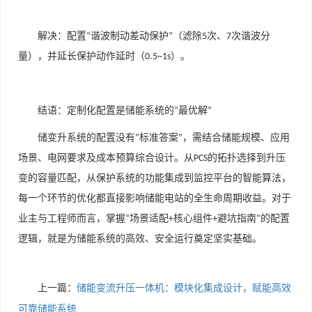
解决：配置
谐波制动差动保护
（滤除
次、
次谐波分
“
”
5
7
量），并延长保护动作延时（
）。
0.5~1s
结语：定制化配置是储能系统的
最优解
“
”
储变升系统的配置没有
标准答案
，需结合储能规模、应用
“
”
场景、电网要求及成本预算综合设计。从
的拓扑选择到升压
PCS
变的容量匹配，从保护系统的功能集成到监控平台的智能算法，
每一个环节的优化都直接影响储能电站的全生命周期收益。对于
业主与工程师而言，掌握
场景适配
核心组件
避坑指南
的配置
“
+
+
”
逻辑，就是为储能系统的高效、安全运行奠定坚实基础。
上一篇：
储能变流升压一体机：模块化集成设计，赋能高效
可靠储能系统