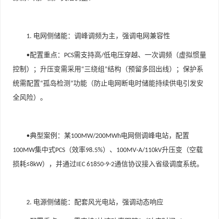
电网侧储能：调峰调频为主，强调电网兼容性
1.
配置重点
：
需支持高
低电压穿越、一次调频（虚拟惯量
•
PCS
/
控制）；升压变需采用
三绕组
结构（预留多回出线）；保护系
“
”
统需配置
孤岛检测
功能（防止电网断电时储能持续供电引发安
“
”
全风险）。
典型案例
：某
电网侧调峰电站，配置
•
100MW/200MWh
集中式
（效率
）、
升压变（空载
100MW
PCS
98.5%
100MV·A/110kV
损耗
），并通过
通信协议接入省级调度系统。
≤8kW
IEC 61850-9-2
电源侧储能：配套风光电站，强调动态响应
2.