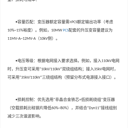
容量匹配
：变压器额定容量需
额定输出功率（考虑
•
≥PCS
裕度）。例如，
配套的升压变容量建议为
10%~15%
10MW
PCS
（
侧）。
11MV·A~12MV·A
10kV
电压等级
：根据电网接入要求选择。例如，接入
电网
•
110kV
时，升压变可采用
双绕组结构；接入
电网时，
“10kV/110kV”
35kV
可采用
三绕组结构（预留分布式电源接入接口）。
“35kV/110kV”
损耗控制
：优先选用
非晶合金铁芯
低损耗绕组
变压器
•
“
+
”
（空载损耗比硅钢片降低
），并结合
接线组别
60%~80%
“Dyn11”
减少三次谐波影响。