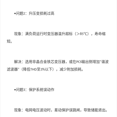
问题
：升压变损耗过高
•
2
现象：满负荷运行时变压器温升超标（＞
），寿命缩
85℃
短。
解决：选用非晶合金铁芯变压器，或在
输出侧增加
谐波
PCS
“
滤波器
（降低
至
以下），减少附加损耗。
”
THD
3%
问题
：保护系统误动作
•
3
现象：电网电压波动时，差动保护误跳闸，导致储能退出。