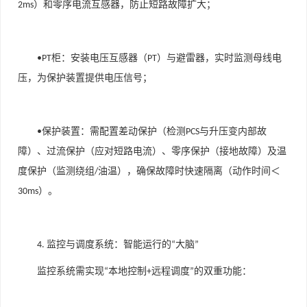
）和零序电流互感器，防止短路故障扩大；
2ms
柜
：安装电压互感器（
）与避雷器，实时监测母线电
•PT
PT
压，为保护装置提供电压信号；
保护装置
：需配置差动保护（检测
与升压变内部故
•
PCS
障）、过流保护（应对短路电流）、零序保护（接地故障）及温
度保护（监测绕组
油温），确保故障时快速隔离（动作时间＜
/
）。
30ms
监控与调度系统：智能运行的
大脑
4.
“
”
监控系统需实现
本地控制
远程调度
的双重功能：
“
+
”