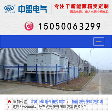
Toggle
navigati
当前位置：
江苏中盟电气箱变首页
>
新能源光伏箱变资讯
>
定制3台2000kva分布式光伏升压箱变需要多久？