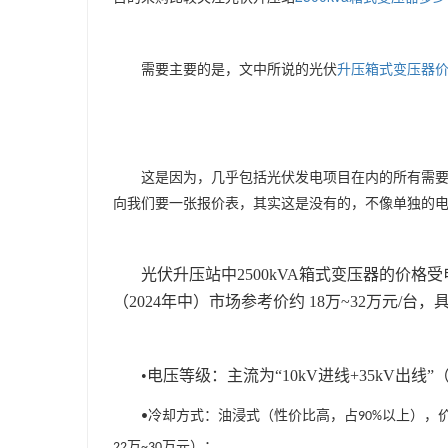
需要主要的是，文中所说的光伏
升压箱式变压器
这是因为，几乎包括光伏发电项目在内的所有需
向我们要一张报价表，其实这是没有的，不像单独的
光伏升压站中
2500kVA
箱式变压器的价格受
（
2024
年中）市场参考价约
18
万
~32
万元
/
台，
•
电压等级
：主流为
“10kV
进线
+35kV
出线
”
冷却方式
：油浸式（性价比高，占
以上），
•
90%
万
万元）；
22
~30