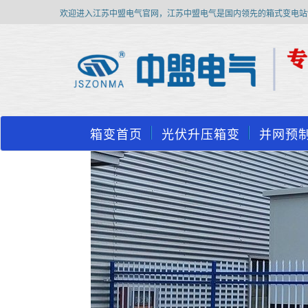
欢迎进入江苏中盟电气官网，江苏中盟电气是国内领先的箱式变电站
箱变首页
光伏升压箱变
并网预