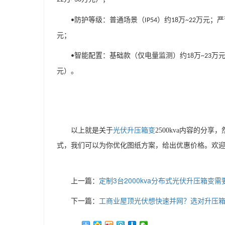
防护等级
：普通场景（
）约
万
万元；严
•
IP54
18
~22
元；
智能配置
：基础款（仅电量监测）约
万
万
•
18
~23
元）。
以上就是关于
光伏升压箱变
2500kva内容的
式，我们可以为你优化图纸方案，给出优惠价格。欢
上一篇：
定制3台2000kva分布式光伏升压箱变
下一篇：
工商业屋顶光伏想快速并网？选对升压箱