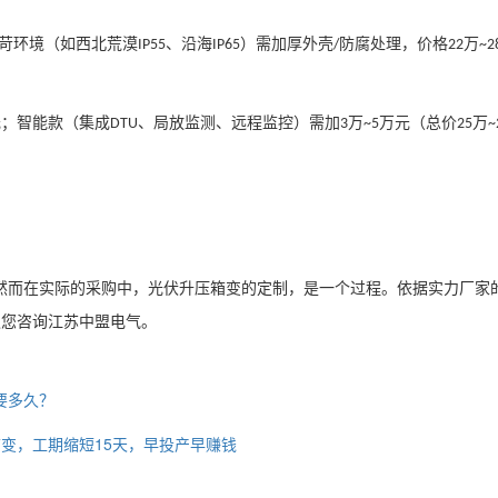
苛环境（如西北荒漠
、沿海
）需加厚外壳
防腐处理，价格
万
IP55
IP65
/
22
~2
元；智能款（集成
、局放监测、远程监控）需加
万
万元（总价
万
DTU
3
~5
25
~
分享，然而在实际的采购中，光伏升压箱变的定制，是一个过程。依据实力厂家
迎您咨询江苏中盟电气。
需要多久？
变，工期缩短15天，早投产早赚钱