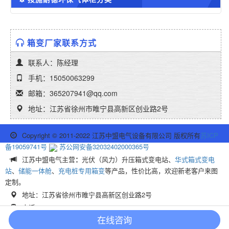
箱变厂家联系方式
联系人：陈经理
手机：15050063299
邮箱：365207941@qq.com
地址：江苏省徐州市睢宁县高新区创业路2号
Copyright © 2011-2022 江苏中盟电气设备有限公司 版权所有
苏ICP
备19059741号
苏公网安备32032402000365号
江苏中盟电气主营
：
光伏（风力）升压箱式变电站、
华式箱式变电
站
、
储能一体舱
、
充电桩专用箱变
等产品，性价比高，欢迎新老客户来图
定制。
地址：江苏省徐州市睢宁县高新区创业路2号
电话：15050063299
在线咨询
业务QQ：365207941