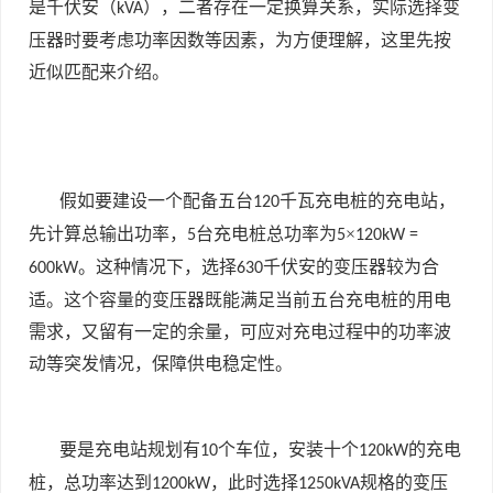
是千伏安（
），二者存在一定换算关系，实际选择变
kVA
压器时要考虑功率因数等因素，为方便理解，这里先按
近似匹配来介绍。
假如要建设一个配备五台
千瓦充电桩的充电站，
120
先计算总输出功率，
台充电桩总功率为
×
5
5
120kW =
。这种情况下，选择
千伏安的变压器较为合
600kW
630
适。这个容量的变压器既能满足当前五台充电桩的用电
需求，又留有一定的余量，可应对充电过程中的功率波
动等突发情况，保障供电稳定性。
要是充电站规划有
个车位，安装十个
的充电
10
120kW
桩，总功率达到
，此时选择
规格的变压
1200kW
1250kVA