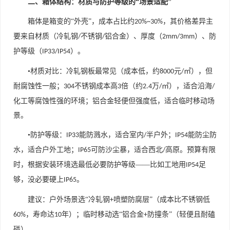
二、箱体结构：材质与防护等级的“场景适配”
箱体是箱变的
“外壳”，成本占比约
，其价格差异主
20%~30%
要来自材质（冷轧钢
不锈钢
铝合金）、厚度（
）、防
/
/
2mm/3mm
护等级（
）。
IP33/IP54
•材质对比：冷轧钢板最常见（成本低，约
元
㎡），但
8000
/
耐腐蚀性一般；
不锈钢成本高
倍（约
万
㎡），适合沿海
304
3
2.4
/
/
化工等腐蚀性强的环境；铝合金轻便但强度低，适合临时移动场
景。
•防护等级：
能防溅水，适合室内
半户外；
能防尘防
IP33
/
IP54
水，适合户外工地；
可防沙尘暴，适合西北
高原。预算有限
IP65
/
时，根据安装环境选最低必要防护等级——比如工地用
足
IP54
够，没必要硬上
。
IP65
建议：户外场景选“冷轧钢
喷塑防腐层”（成本比不锈钢低
+
，寿命达
年）；临时移动选“铝合金
防撞条”（轻便且耐磕
60%
10
+
碰）。