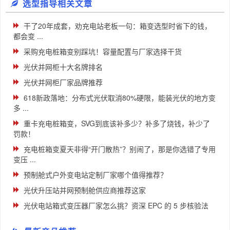
选型指导相关文章
干了20年成套，劝充电站老板一句：箱变选型时省下的钱，
都会变 ...
采购充电桩箱变别踩坑！容量配置与厂家选择干货
光伏并网柜十大名牌排名
光伏并网柜厂家品牌推荐
618新政落地：分布式光伏取消80%硬限，能装光伏的地方变
多 ...
重卡充电桩箱变，SVG到底该补多少？补多了烧钱，补少了
罚款！
充电桩箱变夏天非得“开门散热”？别闹了，那是你选错了专用
变压 ...
预制舱式户外变电站定制厂家哪个值得推荐？
光伏升压站并网预制舱供应商推荐这家
光伏电站箱式变压器厂家怎么挑？资深 EPC 的 5 步核验法