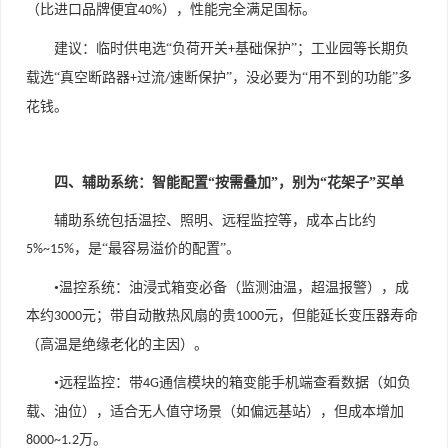
（比进口品牌便宜
），性能完全满足国标。
40%
建议：临时供电选“负荷开关
基础保护”；工业园等长期负
+
载选“真空断路器
过流
速断保护”，没必要为“用不到的功能”多
+
/
花钱。
四、辅助系统：智能配置“按需叠加”，别为“花架子”买单
辅助系统包括温控、照明、远程监控等，成本占比约
，是“最容易溢价的配置”。
5%~15%
•温控系统：油浸式箱变必备（监测油温，超温报警），成
本约
元；带自动散热风扇的贵
元，但能延长变压器寿命
3000
1000
（高温是绝缘老化的主因）。
•远程监控：带
通信模块的箱变能手机端查看数据（如负
4G
载、油位），适合无人值守场景（如偏远基站），但成本增加
万。
8000~1.2