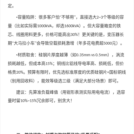
定。
•容量陷阱：很多客户怕“不够用”，直接选大
个等级的容
2~3
量（比如实际需
，却选
）。但大容量箱变的铁
1000kVA
1600kVA
芯、线圈用料更多，价格可能高出
！更关键的是，变压器长
30%
期“大马拉小车”会导致空载损耗激增（年多花电费超
元）。
5000
•材质取舍：硅钢片厚度越薄（如
），涡流
0.35mm vs 0.5mm
损耗越低，但成本高
；铜线比铝线导电率高、损耗低，但价
15%
格贵
。预算有限时，优先选标准厚度的优质硅钢片
国标铜线
20%
+
（别用回收料），能效等级选三级（满足大部分场景）即可。
建议：先算准负载峰值（用钳形表测实际用电电流），选容
量时留
冗余即可，别贪大！
10%~15%