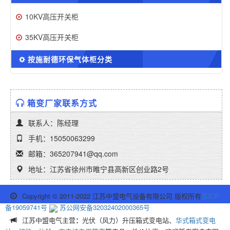
10KV高压开关柜
35KV高压开关柜
按施耐德环保气体柜分类
箱变厂家联系方式
联系人：陈经理
手机：15050063299
邮箱：365207941@qq.com
地址：江苏省徐州市睢宁县高新区创业路2号
Copyright © 2011-2022 江苏中盟电气设备有限公司 版权所有
苏ICP
备19059741号
苏公网安备32032402000365号
江苏中盟电气主营
：
光伏（风力）升压箱式变电站、
华式箱式变电