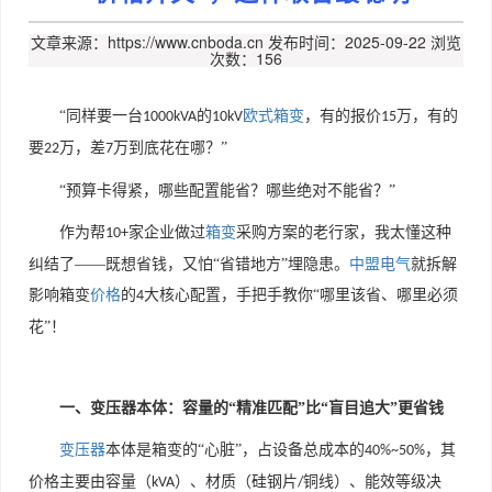
文章来源：https://www.cnboda.cn
发布时间：2025-09-22
浏览
次数：156
“同样要一台
的
欧式箱变
，有的报价
万，有的
1000kVA
10kV
15
要
万，差
万到底花在哪？”
22
7
“预算卡得紧，哪些配置能省？哪些绝对不能省？”
作为帮
家企业做过
箱变
采购方案的老行家，我太懂这种
10+
纠结了——既想省钱，又怕“省错地方”埋隐患。
中盟电气
就拆解
影响箱变
价格
的
大核心配置，手把手教你“哪里该省、哪里必须
4
花”！
一、变压器本体：容量的“精准匹配”比“盲目追大”更省钱
变压器
本体是箱变的
“心脏”，占设备总成本的
，其
40%~50%
价格主要由容量（
）、材质（硅钢片
铜线）、能效等级决
kVA
/