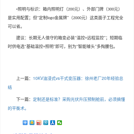
•照明与标识：箱内照明灯（
元）、外部门牌（
元）
200
300
是实用配置；但“定制
金属牌”（
元）这类面子工程完全
logo
2000
可以省。
建议：长期无人值守的箱变必装“温控
远程监控”；短期临
+
时供电选“基础温控
照明”即可，别为“智能噱头”多掏腰包。
+
上一篇：
10KV油浸式vs干式变压器：徐州老厂20年经验总
结
下一篇：
定制还是标准？采购光伏升压预制舱前，必须搞懂
的平衡术。