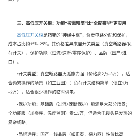
三、高低压开关柜：功能“按需精简”比“全配豪华”更实用
高低压开关柜
是箱变的
“神经中枢”，负责电路分配和保护，
成本占比约
。其价格差异来自开关类型（真空断路器
负
15%~25%
/
荷开关）、保护功能（过流
速断
零序保护）、品牌（国产
进
/
/
/
口）。
•开关类型：真空断路器灭弧能力强（价格高
万
万），适
2
~3
合频繁操作的场景（如工业园）；负荷开关结构简单（便宜
万
1
万），适合很少操作的临时供电。
~2
•保护功能：基础版（过流
速断保护）能满足大部分场景；
+
全功能版（加零序、温度监测）贵
万，但适合电缆头易发热的
1.5
复杂线路。
•品牌选择：国产一线品牌（如正泰、德力西）性价比高