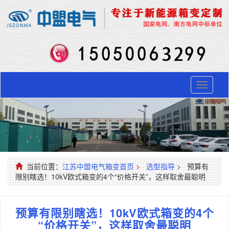
Toggle
navigati
当前位置：
江苏中盟电气箱变首页
>
选型指导
>
预算有
限别瞎选！10kV欧式箱变的4个“价格开关”，这样取舍最聪明​
预算有限别瞎选！10kV欧式箱变的4个
“价格开关”，这样取舍最聪明​