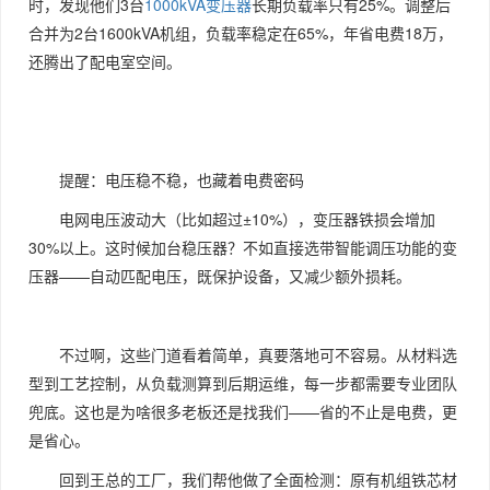
时，发现他们3台
1000kVA变压器
长期负载率只有25%。调整后
合并为2台1600kVA机组，负载率稳定在65%，年省电费18万，
还腾出了配电室空间。
提醒：电压稳不稳，也藏着电费密码
电网电压波动大（比如超过±10%），变压器铁损会增加
30%以上。这时候加台稳压器？不如直接选带智能调压功能的变
压器——自动匹配电压，既保护设备，又减少额外损耗。
不过啊，这些门道看着简单，真要落地可不容易。从材料选
型到工艺控制，从负载测算到后期运维，每一步都需要专业团队
兜底。这也是为啥很多老板还是找我们——省的不止是电费，更
是省心。
回到王总的工厂，我们帮他做了全面检测：原有机组铁芯材