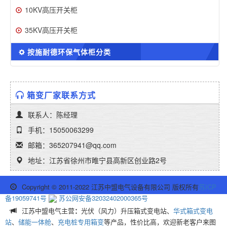
10KV高压开关柜
35KV高压开关柜
按施耐德环保气体柜分类
箱变厂家联系方式
联系人：陈经理
手机：15050063299
邮箱：365207941@qq.com
地址：江苏省徐州市睢宁县高新区创业路2号
Copyright © 2011-2022 江苏中盟电气设备有限公司 版权所有
苏ICP
备19059741号
苏公网安备32032402000365号
江苏中盟电气主营
：
光伏（风力）升压箱式变电站、
华式箱式变电
站
、
储能一体舱
、
充电桩专用箱变
等产品，性价比高，欢迎新老客户来图