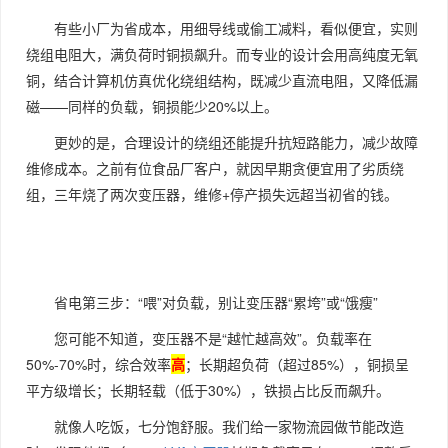
有些小厂为省成本，用细导线或偷工减料，看似便宜，实则
绕组电阻大，满负荷时铜损飙升。而专业的设计会用高纯度无氧
铜，结合计算机仿真优化绕组结构，既减少直流电阻，又降低漏
磁——同样的负载，铜损能少20%以上。
更妙的是，合理设计的绕组还能提升抗短路能力，减少故障
维修成本。之前有位食品厂客户，就因早期贪便宜用了劣质绕
组，三年烧了两次变压器，维修+停产损失远超当初省的钱。
省电第三步：“喂”对负载，别让变压器“累垮”或“饿瘦”
您可能不知道，变压器不是“越忙越高效”。负载率在
50%-70%时，综合效率
高
；长期超负荷（超过85%），铜损呈
平方级增长；长期轻载（低于30%），铁损占比反而飙升。
就像人吃饭，七分饱舒服。我们给一家物流园做节能改造