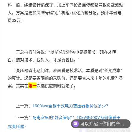
料一般，绕组设计偏保守，加上车间设备启停频繁导致负载波动
大。方案是更换高牌号硅钢片机组+优化负载分配，预计年省电
费22万。
王总拍板时笑说：“以前总觉得省电是抠细节，现在才明
白，选对技术、找对人，才是真省钱。”
变压器省电这门课，表面看是技术活，本质是对“长期成本”
的算计。您是要省眼前的采购价，还是要省未来十年的电费？答
案，其实在
第一
次选供应商时就定了。
上一篇：
1600kva全铜干式电力变压器报价是多少？
可以介绍下你们的产品么
下一篇：
配电室里的“静音管家”：10kV变400V为何偏爱干
你们是怎么收费的呢
式变压器？