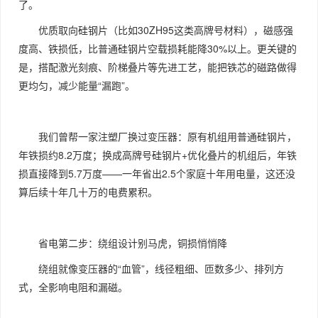
了。
优质取向硅钢片（比如30ZH95这类高牌号材料），磁感强
度高、铁损低，比普通硅钢片空载损耗能降30%以上。更关键的
是，搭配激光刻痕、阶梯叠片等先进工艺，能把铁芯的磁路做得
更均匀，减少能量“漏跑”。
我们曾帮一家注塑厂换过变压器：原有机组用普通硅钢片，
年铁损约8.2万度；换成高牌号硅钢片+优化叠片的机组后，年铁
损直接降到5.7万度——一年省出2.5个家庭十年用电量，这还没
算后续十年几十万的电费累积。
省电第二步：绕组设计别马虎，铜损悄悄降
绕组就像变压器的“血管”，线径粗细、匝数多少、排列方
式，全影响电阻和漏磁。