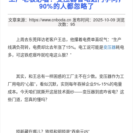
90%的人都忽略了
文章来源：https://www.cnboda.cn
发布时间：2025-10-09
浏览
次数：95
上周去东莞拜访老客户王总，他攥着电费单直叹气：“生产
线满负荷转，电费却比去年涨了15%。电工说可能是
变压器
耗电
多，可这铁疙瘩咋就吃电这么狠？”
其实，和王总有一样困惑的工厂主不在少数。变压器作为工
厂用电的“心脏”，看似沉默，实则每年吞掉企业5%-15%的电量
成本。今天咱们就撕开这层技术面纱——变压器到底咋省电？这
些门道，您真的懂吗？
损耗藏在哪儿？铁损和铜损是“吞电元凶”