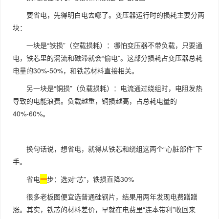
要省电，先得明白电去哪了。变压器运行时的损耗主要分两
块：
一块是“铁损”（空载损耗）：哪怕变压器不带负载，只要通
电，铁芯里的涡流和磁滞就会“偷电”。这部分损耗占变压器总耗
电量的30%-50%，和铁芯材料直接相关。
另一块是“铜损”（负载损耗）：电流通过绕组时，电阻发热
导致的电能浪费。负载越重，铜损越高，占总耗电量的
40%-60%。
换句话说，想省电，就得从铁芯和绕组这两个“心脏部件”下
手。
省电
一
步：选对“芯”，铁损直降30%
很多老板图便宜选普通硅钢片，结果用两年发现电费蹭蹭
涨。其实，铁芯的材料差价，早就在电费里“连本带利”收回来