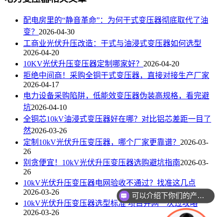
配电房里的“静音革命”：为何干式变压器彻底取代了油
变？
2026-04-30
工商业光伏升压改造：干式与油浸式变压器如何选型
2026-04-20
10KV光伏升压变压器定制哪家好？
2026-04-20
拒绝中间商！采购全铜干式变压器，直接对接生产厂家
2026-04-17
电力设备采购陷阱，低能效变压器伪装高规格，看完避
坑
2026-04-10
全铜芯10kV油浸式变压器好在哪？对比铝芯差距一目了
然
2026-03-26
定制10kV光伏升压变压器，哪个厂家更靠谱？
2026-03-
26
别贪便宜！10kV光伏升压变压器选购避坑指南
2026-03-
26
10kV光伏升压变压器电网验收不通过？找准这几点
可以介绍下你们的产品么
2026-03-26
你们是怎么收费的呢
10kV光伏升压变压器选型标准 项目并网一次过攻略
2026-03-26