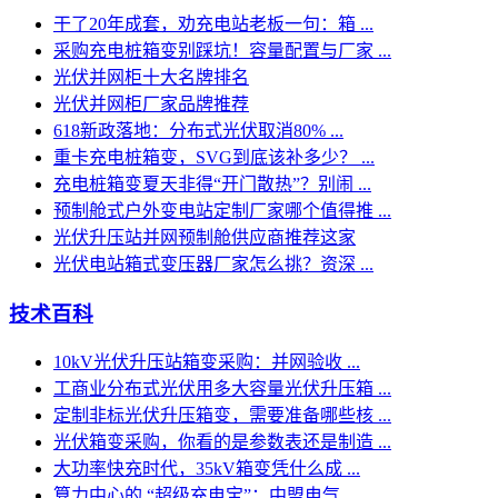
干了20年成套，劝充电站老板一句：箱 ...
采购充电桩箱变别踩坑！容量配置与厂家 ...
光伏并网柜十大名牌排名
光伏并网柜厂家品牌推荐
618新政落地：分布式光伏取消80% ...
重卡充电桩箱变，SVG到底该补多少？ ...
充电桩箱变夏天非得“开门散热”？别闹 ...
预制舱式户外变电站定制厂家哪个值得推 ...
光伏升压站并网预制舱供应商推荐这家
光伏电站箱式变压器厂家怎么挑？资深 ...
技术百科
10kV光伏升压站箱变采购：并网验收 ...
工商业分布式光伏用多大容量光伏升压箱 ...
定制非标光伏升压箱变，需要准备哪些核 ...
光伏箱变采购，你看的是参数表还是制造 ...
大功率快充时代，35kV箱变凭什么成 ...
算力中心的 “超级充电宝”：中盟电气 ...