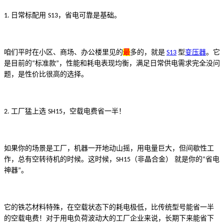
日常标配用
，省电可靠是基础。
1.
S13
咱们平时在小区、商场、办公楼里见的
最
多的，就是
型
变压器
。它
S13
是目前的
标准款
，性能和耗电表现均衡，满足日常供电需求完全没问
“
”
题，是性价比很高的选择。
工厂猛上选
，空载电费省一半！
2.
SH15
如果你的场景是工厂，机器一开地动山摇，用电量巨大，但间歇性工
作，总有空转待机的时候。这时候，
（非晶合金） 就是你的
省电
SH15
“
神器
。
”
它的铁芯材料特殊，在空载状态下的耗电极低，比传统型号能省一半
的空载电费！对于用电负荷波动大的工厂企业来说，长期下来能省下