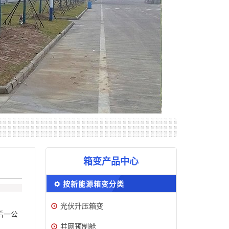
箱变产品中心
按新能源箱变分类
光伏升压箱变
后一公
并网预制舱