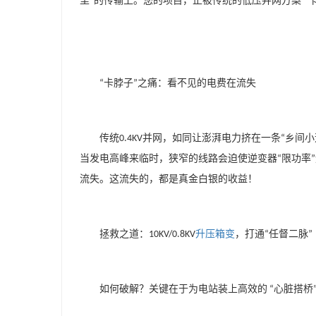
里
的传输上。您的项目，正被传统的低压并网方案
”
“
卡脖子
之痛：看不见的电费在流失
“
”
传统
并网，如同让澎湃电力挤在一条
乡间小
0.4KV
“
当发电高峰来临时，狭窄的线路会迫使逆变器
限功率
“
”
流失。这流失的，都是真金白银的收益！
拯救之道：
升压箱变
，打通
任督二脉
10KV/0.8KV
“
”
如何破解？关键在于为电站装上高效的
心脏搭桥
“