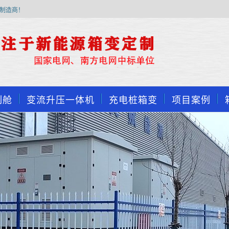
制造商！
制舱
变流升压一体机
充电桩箱变
项目案例