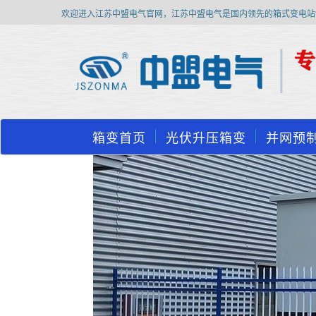
欢迎进入江苏中盟电气官网，江苏中盟电气是国内领先的箱式变电站
箱变首页
光伏升压箱变
并网预