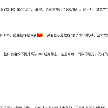
变器输出的
交流电，高效、稳定地提升至
高压。这一升，效果立
0.8KV
10KV
的
，线路损耗被降到
极致
，逆变器从此摆脱
限功率
的枷锁，全力发
1/25
“
”
后，整体发电效率提升高达
成为常态。这意味着，同样的阳光，同样的
20%