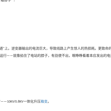
卡着脖子
！
”
道
上。逆变器输出的电流巨大，导致线路上产生惊人的热损耗。更致命
”
运行
就像掐住了电站的脖子，有劲使不出，眼睁睁看着本应发出的电
——
一体化升压
箱变
。
”——10KV/0.8KV