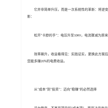
它并非简单升压，而是一次系统性的革新：将逆
影：
松开
卡脖的手
：电压升至
，电流骤减为原来
“
”
10KV
效率飙升，收益看得见：实践证实，更换此方案
您能多赚
的电费收益。
20%
从
成本
到
投资
：迈向
稳赚
的必然选择
“
”
“
”
“
”