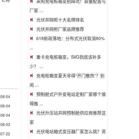
。它将
采购充电桩箱变别踩坑！容量配置与
厂家 ...
光伏并网柜十大名牌排名
光伏并网柜厂家品牌推荐
618新政落地：分布式光伏取消80%
...
重卡充电桩箱变，SVG到底该补多
少？ ...
充电桩箱变夏天非得“开门散热”？别
闹 ...
预制舱式户外变电站定制厂家哪个值
-08-04
得推 ...
-08-04
光伏升压站并网预制舱供应商推荐这
-08-04
家
-08-03
光伏电站箱式变压器厂家怎么挑？资
-07-22