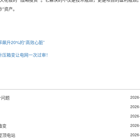
益天花板的
战略投资
。它解决的不仅是技术瓶颈，更是项目的盈利瓶颈
“
”
钞
资产。
”
率飙升20%的“高效心脏”
KV升压箱变让电网一次过审！
个问题
2026
2026
2026
箱变
2026
屋顶电站
2026