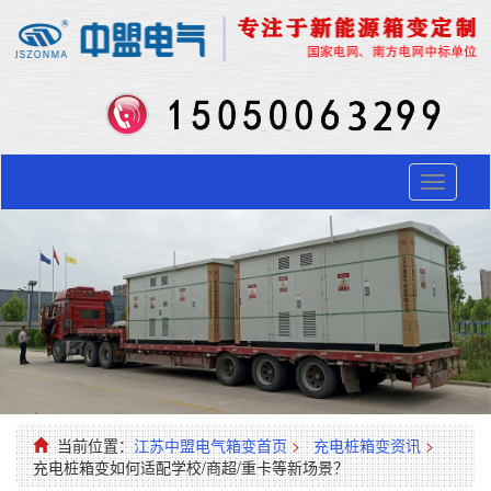
Toggle
navigati
当前位置：
江苏中盟电气箱变首页
>
充电桩箱变资讯
>
充电桩箱变如何适配学校/商超/重卡等新场景？