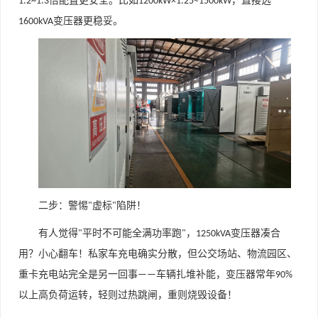
倍配置更安全。比如
，直接选
1.2~1.3
1200kW×1.25≈1500kW
变压器更稳妥。
1600kVA
二步：警惕
虚标
陷阱！
"
"
有人觉得
平时不可能全满功率跑
，
变压器凑合
"
"
1250kVA
用？小心翻车！私家车充电确实分散，但公交场站、物流园区、
重卡充电站完全是另一回事
车辆扎堆补能，变压器常年
——
90%
以上高负荷运转，轻则过热跳闸，重则烧毁设备！