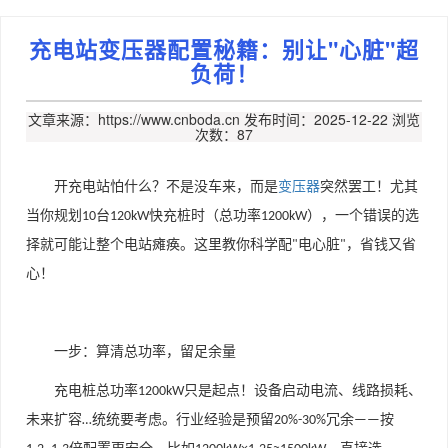
充电站变压器配置秘籍：别让"心脏"超
负荷！
文章来源：https://www.cnboda.cn
发布时间：2025-12-22
浏览
次数：87
开充电站怕什么？不是没车来，而是
变压器
突然罢工！尤其
当你规划
台
快充桩时（总功率
），一个错误的选
10
120kW
1200kW
择就可能让整个电站瘫痪。这里教你科学配
电心脏
，省钱又省
"
"
心！
一步：算清总功率，留足余量
充电桩总功率
只是起点！设备启动电流、线路损耗、
1200kW
未来扩容
统统要考虑。行业经验是预留
冗余
按
…
20%-30%
——