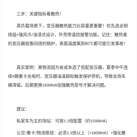
三步：关键指标看散热！
高负载场景下，变压器散热能力比容量更重要！优先选全铜
绕组
强风冷
油浸式设计，外壳带温控报警功能。记住：散热差
+
/
的变压器就像闷烧的锅炉，表面温度飙到
都可能引发事故！
80℃
真实案例：某物流园为省成本选了低配变压器，夏季中午连
续
辆重卡充电时，变压器油温超标触发保护停机，导致全场车
4
辆滞留。后期更换
加强散热型号才解决问题。
1600kVA
建议：
私家车为主的场站：可按
倍配置（约
）
1.2
1500kVA
公交
重卡
物流枢纽：必须
倍以上（
）
强化散
/
/
1.3
≥1600kVA
+