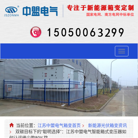
Toggle
navigati
当前位置：
江苏中盟电气箱变首页
>
新能源光伏箱变资讯
>
双碳目标下的“聪明选择”：江苏中盟电气智能箱式变压器如
何让运维少跑80%路