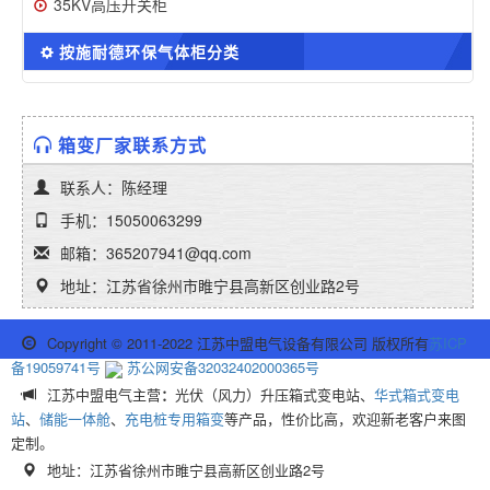
35KV高压开关柜
按施耐德环保气体柜分类
箱变厂家联系方式
联系人：陈经理
手机：15050063299
邮箱：365207941@qq.com
地址：江苏省徐州市睢宁县高新区创业路2号
Copyright © 2011-2022 江苏中盟电气设备有限公司 版权所有
苏ICP
备19059741号
苏公网安备32032402000365号
江苏中盟电气主营
：
光伏（风力）升压箱式变电站、
华式箱式变电
站
、
储能一体舱
、
充电桩专用箱变
等产品，性价比高，欢迎新老客户来图
定制。
地址：江苏省徐州市睢宁县高新区创业路2号