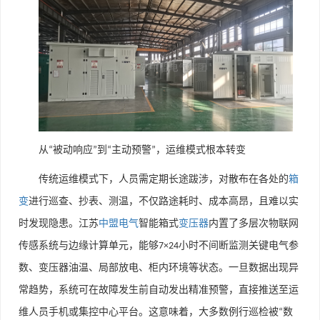
从
被动响应
到
主动预警
，运维模式根本转变
“
”
“
”
传统运维模式下，人员需定期长途跋涉，对散布在各处的
箱
变
进行巡查、抄表、测温，不仅路途耗时、成本高昂，且难以实
时发现隐患。江苏
中盟电气
智能箱式
变压器
内置了多层次物联网
传感系统与边缘计算单元，能够
小时不间断监测关键电气参
7×24
数、变压器油温、局部放电、柜内环境等状态。一旦数据出现异
常趋势，系统可在故障发生前自动发出精准预警，直接推送至运
维人员手机或集控中心平台。这意味着，大多数例行巡检被
数
“