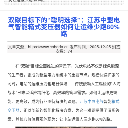
双碳目标下的“聪明选择”：江苏中盟电
气智能箱式变压器如何让运维少跑80%
路
文章来源：https://www.cnboda.cn
发布时间：2025-12-25
浏览
次数：74
在
双碳
目标全面推进的背景下，光伏电站不仅是绿色能源
“
”
的生产者，更成为新型电力系统中的重要节点。规模快速扩张的
同时，电站的运维压力也与日俱增
传统依赖人工巡检的
人海
——
“
战术
已难以适应精细化、高效率的管理需求。如何让运维更智
”
能、更高效，成为行业亟待解决的课题。
江苏中盟电气
智能
箱式
变压器
，正以创新的智能化解决方案，为这一难题提供了清晰答
案，其核心价值直观体现为：让电站运维人员少跑
的路。
80%