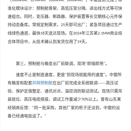
1000kVA
1250kVA
1600kVA
2000kVA
准化模块设计：预制舱骨架、高低压室分隔、进出线方式等可快
速组合。同时，变压器、断路器、保护装置等长交期核心元件保
持动态备库。常规定制需求，
天即可出厂；紧急项目通过生产
25
线绿色通道，最快
天送达现场。在
年江苏某
商业综
18
2024
2.1MW
合体项目中，从技术确认到发货仅用了
天。
19
第三，预制舱与箱变出厂前联调，现场
“即插即用”。
速度不止是制造速度，更是
“到现场就能用的速度”。中盟所
有箱变和配套
并网预制舱
在出厂前完成全系统联调——高压试
验、保护定值整定、通讯对点、温控消防联动测试。现场只需吊
装就位、高压电缆搭接，调试工作量减少
以上。曾有山东某
70%
经销商反馈：“同一批采购，其他厂家的柜子还没到，中盟的设
备已经通电投运了。”