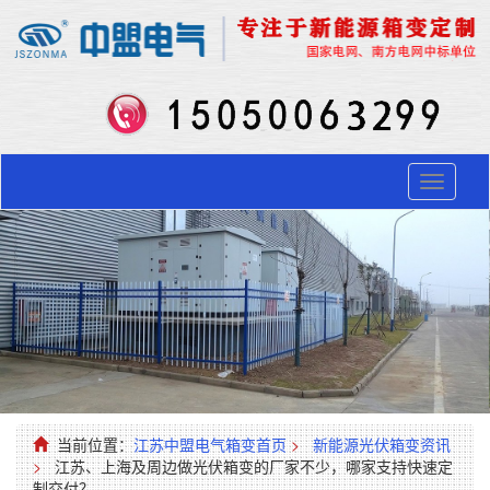
Toggle
navigati
当前位置：
江苏中盟电气箱变首页
>
新能源光伏箱变资讯
>
江苏、上海及周边做光伏箱变的厂家不少，哪家支持快速定
制交付？