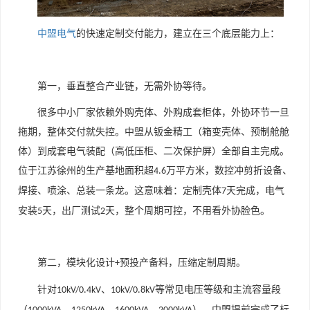
中盟电气
的快速定制交付能力，建立在三个底层能力上：
第一，垂直整合产业链，无需外协等待。
很多中小厂家依赖外购壳体、外购成套柜体，外协环节一旦
拖期，整体交付就失控。中盟从钣金精工（箱变壳体、预制舱舱
体）到成套电气装配（高低压柜、二次保护屏）全部自主完成。
位于江苏徐州的生产基地面积超
万平方米，数控冲剪折设备、
4.6
焊接、喷涂、总装一条龙。这意味着：定制壳体
天完成，电气
7
安装
天，出厂测试
天，整个周期可控，不用看外协脸色。
5
2
第二，模块化设计
预投产备料，压缩定制周期。
+
针对
、
等常见电压等级和主流容量段
10kV/0.4kV
10kV/0.8kV
（
、
、
、
），中盟提前完成了标