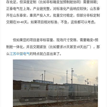
存充足，但深度定制（比如非标箱变加预制舱协同）需要排期；
正泰电气在上海，产业链完整，对标准化产品响应较快；山东泰
开在山东泰安，重资产投入大，批量交付稳定，但部分非标定制
交期在
天。如果项目相对标准、不急，这些都可以考虑。
30-40
但如果您的项目是非标容量、现场尺寸受限、需要箱变
预
+
制舱一体化，并且交期紧张（比如要求
天甚至
天出厂），那
25
18
么
江苏中盟电气
的特点就凸显出来了。