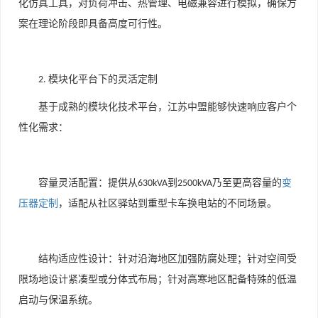
化仿真工具，对负荷冲击、热管理、电磁兼容进行模拟，确保方
案在理论阶段即具备高度可行性。
模块化平台下的灵活定制
2.
基于成熟的模块化技术平台，江苏中盟能够快速响应客户个
性化需求：
容量灵活配置：提供从
到
乃至更高容量的
变
630kVA
2500kVA
压器定制
，适配从社区驿站到重型卡车换电站的不同场景。
结构适应性设计：针对沿海地区加强防腐处理；针对空间受
限场地设计紧凑型或分体式布局；针对高寒地区配备特殊的低温
启动与保温系统。