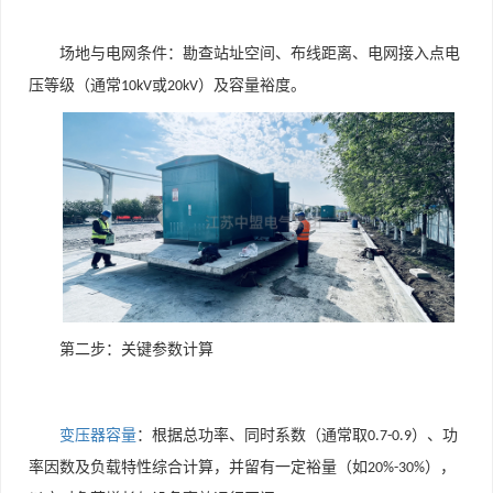
场地与电网条件：勘查站址空间、布线距离、电网接入点电
压等级（通常
或
）及容量裕度。
10kV
20kV
第二步：关键参数计算
变压器容量
：根据总功率、同时系数（通常取
）、功
0.7-0.9
率因数及负载特性综合计算，并留有一定裕量（如
），
20%-30%