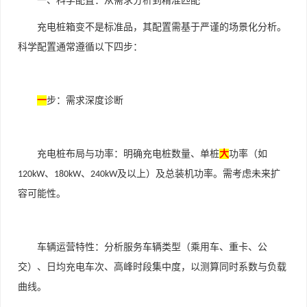
一、科学配置：从需求分析到精准匹配
充电桩箱变不是标准品，其配置需基于严谨的场景化分析。
科学配置通常遵循以下四步：
一
步：需求深度诊断
充电桩布局与功率：明确充电桩数量、单桩
大
功率（如
、
、
及以上）及总装机功率。需考虑未来扩
120kW
180kW
240kW
容可能性。
车辆运营特性：分析服务车辆类型（乘用车、重卡、公
交）、日均充电车次、高峰时段集中度，以测算同时系数与负载
曲线。