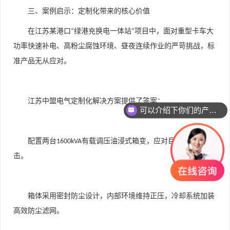
三、案例启示：定制化带来的核心价值
在江苏某港口
绿港充换电一体站
项目中，面对重型卡车大
“
”
功率快速补电、高粉尘腐蚀环境、昼夜连续作业的严苛挑战，标
准产品无从应对。
可以介绍下你们的产品么
江苏中盟电气定制化解决方案提供了答案：
你们是怎么收费的呢
配置两台
有载调压油浸式箱变，应对巨大负荷冲
1600kVA
击。
箱体采用密封防尘设计，内部环境维持正压，冷却系统加装
高效防尘滤网。