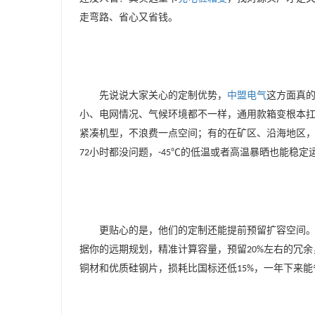
走弯路、省心又省钱。
先说说大家关心的定制优势，
中盟电气
这方面真
小、电网情况、气候环境都不一样，通用款箱变根本
紧凑机型，不浪费一点空间；有的在矿区、沿海地区
小时都没问题，
的低温或者高温暴晒也能稳定
72
-45℃
更贴心的是，他们的定制还能提前预留扩容空间
据你的远期规划，精准计算容量，预留
左右的冗余
20%
铜材和优质硅钢片，损耗比国标还低
，一年下来能
15%