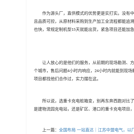
作为源头厂，直供模式的优势更是实打实。没有
且品质可控，从原材料采购到生产加工全流程都能追
也快，常规定制机型
天就能出货，紧急项目还能加
15
让人放心的是他们的服务，从前期的现场勘测、
个城市，售后问题
小时内响应，
小时内就能到现场
4
24
项目都找他们合作过，实力摆在这。
所以说，选重卡充电桩箱变，别再东奔西跑对比
是建物流园充电站，还是矿区、港口的重卡充电项目
上一篇：
全国布局 一站直达｜江苏中盟电气，以