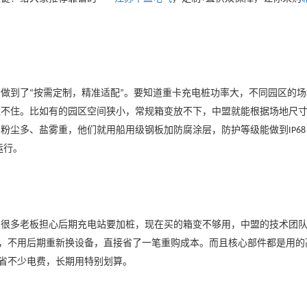
的做到了
按需定制，精准适配
。要知道重卡充电桩功率大，不同园区的场
“
”
扛不住。比如有的园区空间狭小，常规箱变放不下，中盟就能根据场地尺
，粉尘多、盐雾重，他们就用船用级钢板加防腐涂层，防护等级能做到
IP68
运行。
。很多老板担心后期充电站要加桩，现在买的箱变不够用，中盟的技术团
，不用后期重新换设备，直接省了一笔重购成本。而且核心部件都是用的
省不少电费，长期用特别划算。