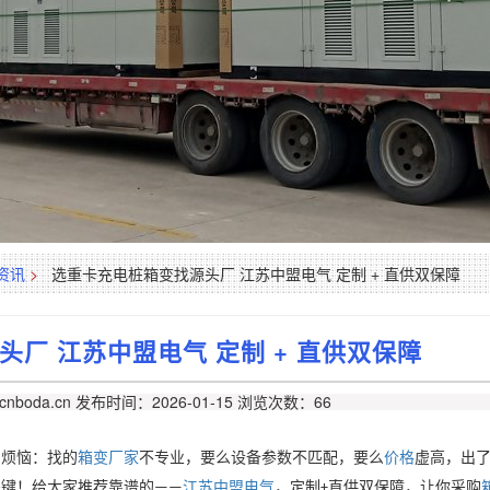
资讯
>
选重卡充电桩箱变找源头厂 江苏中盟电气 定制 + 直供双保障
厂 江苏中盟电气 定制 + 直供双保障
nboda.cn
发布时间：2026-01-15
浏览次数：66
的烦恼：找的
箱变厂家
不专业，要么设备参数不匹配，要么
价格
虚高，出
关键！给大家推荐靠谱的
江苏中盟电气
，定制
直供双保障，让你采购
——
+