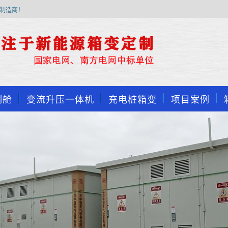
制造商！
制舱
变流升压一体机
充电桩箱变
项目案例