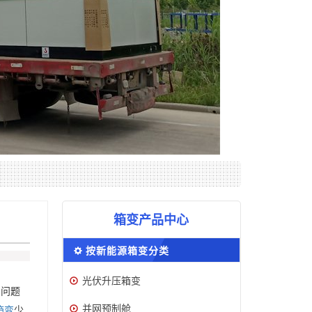
箱变产品中心
按新能源箱变分类
光伏升压箱变
了问题
并网预制舱
箱变
少