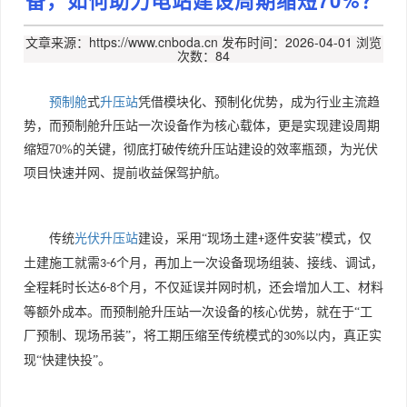
备，如何助力电站建设周期缩短70%？
文章来源：https://www.cnboda.cn
发布时间：2026-04-01
浏览
次数：84
预制舱
式
升压站
凭借模块化、预制化优势，成为行业主流趋
势，而预制舱升压站一次设备作为核心载体，更是实现建设周期
缩短
70%
的关键，彻底打破传统升压站建设的效率瓶颈，为光伏
项目快速并网、提前收益保驾护航。
传统
光伏升压站
建设，采用“现场土建
逐件安装”模式，仅
+
土建施工就需
个月，再加上一次设备现场组装、接线、调试，
3-6
全程耗时长达
个月，不仅延误并网时机，还会增加人工、材料
6-8
等额外成本。而预制舱升压站一次设备的核心优势，就在于“工
厂预制、现场吊装”，将工期压缩至传统模式的
以内，真正实
30%
现“快建快投”。