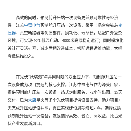
高效的同时，预制舱升压站一次设备更兼顾可靠性与经济
性。江苏
中盟电气
预制舱升压站一次设备，采用非晶合金铁芯
变
压器
、真空断路器等优质部件，损耗低、寿命长，适配户外复杂
环境，可实现
℃低温启动、
米高原稳定运行；同时模块化
-40
4000
设计可灵活扩容，减少后期改造成本，搭配远程运维功能，大幅
降低运维投入。
在光伏“抢装潮”与并网时限的双重压力下，预制舱升压站一
次设备成为项目提速的核心支撑。江苏中盟电气作为源头厂家，
提供预制舱升压站一次设备一站式定制服务，
小时出图、
天
72
15
交付，已为
大唐
星火等多个光伏项目提供设备支持，助力项目
7
天完成升压站建设并网，真正实现建设周期缩短
。选择优质
70%
预制舱升压站一次设备，就是选择高效、省心、高收益，抢占光
伏产业发展新风口。