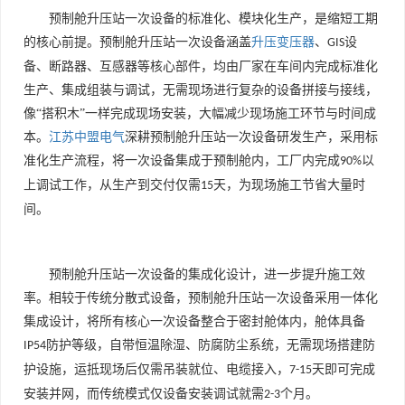
预制舱升压站一次设备的标准化、模块化生产，是缩短工期
的核心前提。预制舱升压站一次设备涵盖
升压变压器
、
设
GIS
备、断路器、互感器等核心部件，均由厂家在车间内完成标准化
生产、集成组装与调试，无需现场进行复杂的设备拼接与接线，
像“搭积木”一样完成现场安装，大幅减少现场施工环节与时间成
本。
江苏中盟电气
深耕预制舱升压站一次设备研发生产，采用标
准化生产流程，将一次设备集成于预制舱内，工厂内完成
以
90%
上调试工作，从生产到交付仅需
天，为现场施工节省大量时
15
间。
预制舱升压站一次设备的集成化设计，进一步提升施工效
率。相较于传统分散式设备，预制舱升压站一次设备采用一体化
集成设计，将所有核心一次设备整合于密封舱体内，舱体具备
防护等级，自带恒温除湿、防腐防尘系统，无需现场搭建防
IP54
护设施，运抵现场后仅需吊装就位、电缆接入，
天即可完成
7-15
安装并网，而传统模式仅设备安装调试就需
个月。
2-3