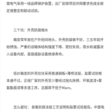
盟电气采用一线品牌保护装置，出厂前按项目并网要求完成全部
定值整定和联动试验。
三个坑：外壳防腐缩水
箱变常年放在户外田间地头，外壳防腐做不好，三五年就开
始锈蚀，严重的话箱体结构强度下降、密封失效，雨水和凝露进
入设备内部，直接威胁设备绝缘寿命。
低价箱变的外壳往往采用普通钢板
薄喷涂层，盐雾试验根
+
本通不过。正规厂家的外壳至少要经过抛丸除锈、环氧底漆
聚
+
氨酯面漆等多道工序，总膜厚不低于
。
80μm
怎么避坑：
查看防腐涂层工艺说明和盐雾试验报告。中盟电