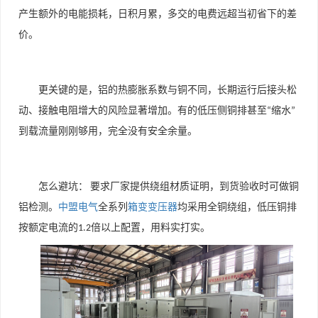
产生额外的电能损耗，日积月累，多交的电费远超当初省下的差
价。
更关键的是，铝的热膨胀系数与铜不同，长期运行后接头松
动、接触电阻增大的风险显著增加。有的低压侧铜排甚至
缩水
“
”
到载流量刚刚够用，完全没有安全余量。
怎么避坑：
要求厂家提供绕组材质证明，到货验收时可做铜
铝检测。
中盟电气
全系列
箱变变压器
均采用全铜绕组，低压铜排
按额定电流的
倍以上配置，用料实打实。
1.2