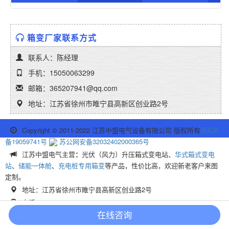
箱变厂家联系方式
联系人：陈经理
手机：15050063299
邮箱：365207941@qq.com
地址：江苏省徐州市睢宁县高新区创业路2号
Copyright © 2011-2022 江苏中盟电气设备有限公司 版权所有
苏ICP
备19059741号
苏公网安备32032402000365号
江苏中盟电气主营
：
光伏（风力）升压箱式变电站、
华式箱式变电
站
、
储能一体舱
、
充电桩专用箱变
等产品，性价比高，欢迎新老客户来图
定制。
地址：江苏省徐州市睢宁县高新区创业路2号
电话：15050063299
业务QQ：365207941
在线咨询