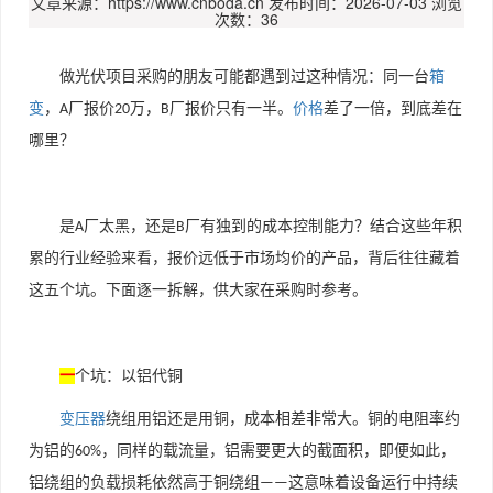
文章来源：https://www.cnboda.cn
发布时间：2026-07-03
浏览
次数：36
做光伏项目采购的朋友可能都遇到过这种情况：同一台
箱
变
，
厂报价
万，
厂报价只有一半。
价格
差了一倍，到底差在
A
20
B
哪里？
是
厂太黑，还是
厂有独到的成本控制能力？结合这些年积
A
B
累的行业经验来看，报价远低于市场均价的产品，背后往往藏着
这五个坑。下面逐一拆解，供大家在采购时参考。
一
个坑：以铝代铜
变压器
绕组用铝还是用铜，成本相差非常大。铜的电阻率约
为铝的
，同样的载流量，铝需要更大的截面积，即便如此，
60%
铝绕组的负载损耗依然高于铜绕组
这意味着设备运行中持续
——