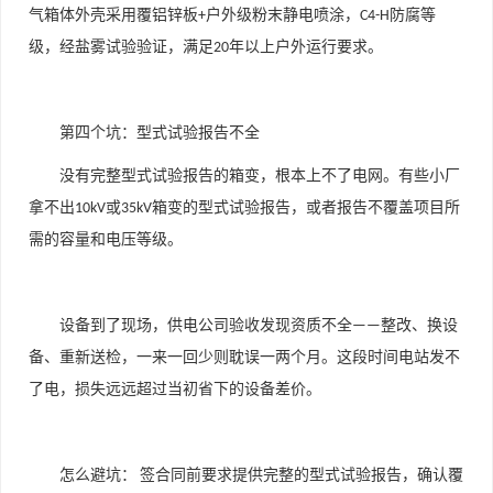
气箱体外壳采用覆铝锌板
户外级粉末静电喷涂，
防腐等
+
C4-H
级，经盐雾试验验证，满足
年以上户外运行要求。
20
第四个坑：型式试验报告不全
没有完整型式试验报告的箱变，根本上不了电网。有些小厂
拿不出
或
箱变的型式试验报告，或者报告不覆盖项目所
10kV
35kV
需的容量和电压等级。
设备到了现场，供电公司验收发现资质不全
整改、换设
——
备、重新送检，一来一回少则耽误一两个月。这段时间电站发不
了电，损失远远超过当初省下的设备差价。
怎么避坑：
签合同前要求提供完整的型式试验报告，确认覆