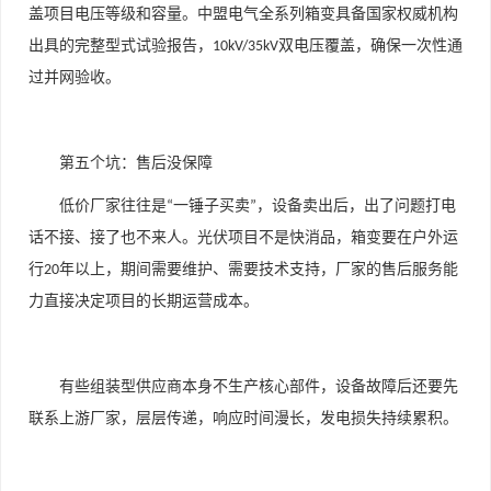
盖项目电压等级和容量。中盟电气全系列箱变具备国家权威机构
出具的完整型式试验报告，
双电压覆盖，确保一次性通
10kV/35kV
过并网验收。
第五个坑：售后没保障
低价厂家往往是
一锤子买卖
，设备卖出后，出了问题打电
“
”
话不接、接了也不来人。光伏项目不是快消品，箱变要在户外运
行
年以上，期间需要维护、需要技术支持，厂家的售后服务能
20
力直接决定项目的长期运营成本。
有些组装型供应商本身不生产核心部件，设备故障后还要先
联系上游厂家，层层传递，响应时间漫长，发电损失持续累积。