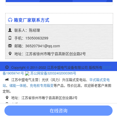
箱变厂家联系方式
联系人：陈经理
手机：15050063299
邮箱：365207941@qq.com
地址：江苏省徐州市睢宁县高新区创业路2号
Copyright © 2011-2022 江苏中盟电气设备有限公司 版权所有
苏ICP
备19059741号
苏公网安备32032402000365号
江苏中盟电气主营
：
光伏（风力）升压箱式变电站、
华式箱式变电
站
、
储能一体舱
、
充电桩专用箱变
等产品，性价比高，欢迎新老客户来图
定制。
地址：江苏省徐州市睢宁县高新区创业路2号
电话：15050063299
业务QQ：365207941
在线咨询