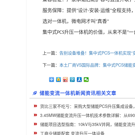
服务保障：提供
设计
安装
运维
全程支持
"
-
-
"
选对一体机，微电网才叫
真香
"
"
集中式
升压一体机的价值，从来不是
一
PCS
"
上一篇：
告别设备堆叠！集中式PCS一体机实现“
下一篇：
本土厂商VS国际品牌：集中式PCS储
储能变流一体机新闻资讯相关文章
货比三家不吃亏：采购大型储能PCS升压集成设备，这
3.45MW储能变流升压一体机技术参数详解：从690V低
储能项目选型指南：10kV与35kV并网，储能变流升压
工商业储能配套 变流升压一体设备