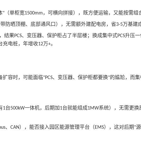
体
（单柜宽
，可横向拼接），既方便运输，又能按需组
"
1500mm
（带防晒顶棚、底部通风口），无需额外建配电房，省
万基建
3-5
，结果
、变压器、保护柜占了半层楼；换成集中式
升压一
PCS
PCS
台充电桩，年增收
万
。
12
+
备扩容时，可能面临
、变压器、保护柜都要换
的尴尬，而集
"PCS
"
有
台
一体机，后期加
台就能组成
系统），无需更换
1
500kW
1
1MW
、
），能否接入园区能源管理平台（
），这对后期
源
us
CAN
EMS
"