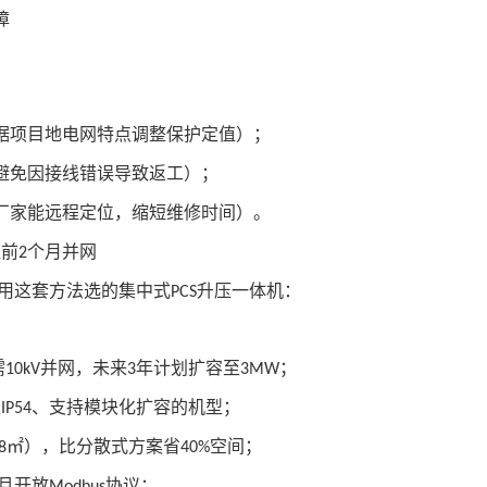
障
据项目地电网特点调整保护定值）；
避免因接线错误导致返工）；
厂家能远程定位，缩短维修时间）。
提前
个月并网
2
用这套方法选的集中式
升压一体机：
PCS
需
并网，未来
年计划扩容至
；
10kV
3
3MW
级
、支持模块化扩容的机型；
IP54
㎡），比分散式方案省
空间；
8
40%
且开放
协议；