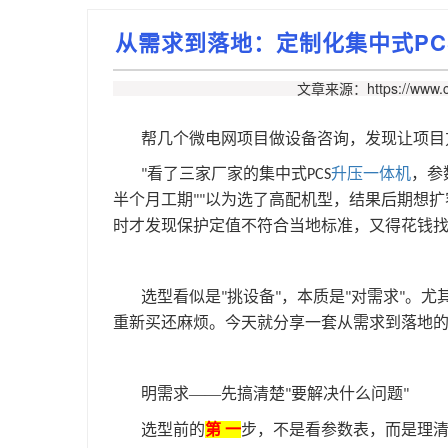
从需求到落地：定制化集中式PC
文章来源：https://www.c
帮几个微电网项目做设备咨询，发现让项目
看了三家厂家的集中式
升压一体机
，参
"
PCS
半个月工期
以为选了高配机型，结果后期想扩
""
时才发现保护定值不符合当地标准，又得花钱
选型看似是
挑设备
，本质是
对需求
。尤
"
"
"
"
重新买还麻烦。今天就分享一套从需求到落地
明需求——先搞清楚
要解决什么问题
"
"
选型前的
第 一
步，不是看参数表，而是理