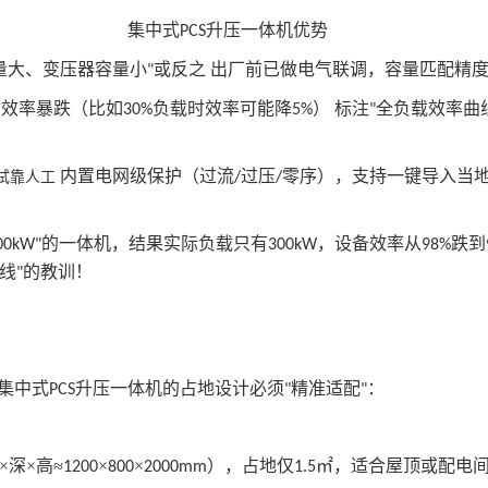
集中式
升压一体机优势
PCS
量大、变压器容量小
或反之
出厂前已做电气联调，容量匹配精度
"
时效率暴跌（比如
负载时效率可能降
）
标注
全负载效率曲
30%
5%
"
内置电网级保护（过流
过压
零序），支持一键导入当
试靠人工
/
/
的一体机，结果实际负载只有
，设备效率从
跌到
00kW"
300kW
98%
线
的教训！
"
集中式
升压一体机的占地设计必须
精准适配
：
PCS
"
"
×深×高≈
×
×
），占地仅
㎡，适合屋顶或配电
1200
800
2000mm
1.5