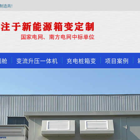
制造商！
制舱
变流升压一体机
充电桩箱变
项目案例