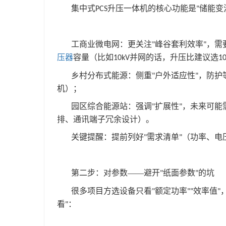
集中式
升压一体机的核心功能是
储能变
PCS
"
工商业微电网：更关注
峰谷套利效率
，需
"
"
压器
容量（比如
并网的话，升压比建议选
10kV
1
乡村分布式能源：侧重
户外适应性
，防护
"
"
机）；
园区综合能源站：强调
扩展性
，未来可能
"
"
排、通讯端子冗余设计）。
关键提醒：提前列好
需求清单
（功率、电
"
"
第二步：对参数——避开
纸面参数
的坑
"
"
很多项目方选设备只看
额定功率
效率值
"
""
"
看
：
"