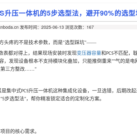
S升压一体机的5步选型法，避开90%的选型
nboda.cn
发布时间：2025-06-13
浏览次数：167
方头疼的不是技术参数，而是
"
选型踩坑
"
——
数表都对得上，结果现场安装时发现
变压器容量
和
不匹配，
PCS
容，发现设备根本不支持模块化叠加，只能推倒重来
气的是电
""
找第三方整改……
"
其是集中式
升压一体机这种集成化设备，一旦选错，后期改起
PCS
的
步选型法
，帮你精准锁定适合的定制化方案。
"5
"
清项目的核心需求。