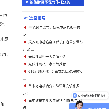
按施耐德环保气体柜分类
±
2%
选型指导
线
，
"
干了20年成套，劝充电站老板一句：
箱 ...
地电网
采购充电桩箱变别踩坑！容量配置与
厂家 ...
，
95%
光伏并网柜十大名牌排名
光伏并网柜厂家品牌推荐
618新政落地：分布式光伏取消80%
...
重卡充电桩箱变，SVG到底该补多
少？ ...
可以介绍下你们的产品么
充电桩箱变夏天非得“开门散热”？别
间角
闹 ...