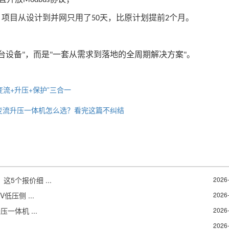
Modbus
，项目从设计到并网只用了
天，比原计划提前
个月。
50
2
台设备
，而是
一套从需求到落地的全周期解决方案
。
"
"
"
变流+升压+保护”三合一
能变流升压一体机怎么选？看完这篇不纠结
5个报价细 ...
2026
压侧 ...
2026
一体机 ...
2026
2026