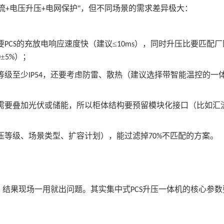
流
电压升压
电网保护
，但不同场景的需求差异极大：
+
+
"
要
的充放电响应速度快（建议≤
），同时升压比要匹配厂
PCS
10ms
±
）；
0
5%
等级至少
，还要考虑防雷、散热（建议选择带智能温控的一
IP54
需要叠加光伏或储能，所以柜体结构要预留模块化接口（比如汇
压等级、场景类型、扩容计划），能过滤掉
不匹配的方案。
70%
，结果现场一用就出问题。其实集中式
升压一体机的核心参数
PCS