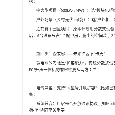
落；
中大型项目（
）：选
模块化柜
500kW-5MW
"
户外场景（乡村光伏
储能）：选
户外柜
+
"
"
之前有个园区项目，原本计划用分散式设备
后，
台设备只占
个配电房，腾出的空间装了
6
1
2
第四步：查兼容——未来扩容不
卡壳
"
"
微电网的考验是
扩容能力
。传统分散式设
"
"
升压一体机的兼容性要从两方面看：
PCS
电气兼容：支持
同型号并联扩容
（比如已
"
"
备；
系统兼容：厂家是否开放通讯协议（如
Modb
荷
储
协同至关重要。
-
"