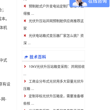
预制舱式户外变电站定制厂家哪个值
合；
得推 ...
成本。
光伏升压站并网预制舱供应商推荐这
体机
家
光伏电站箱式变压器厂家怎么挑？资
深 ...
技术百科
中式
10kV光伏升压站箱变采购：并网验收
...
工商业分布式光伏用多大容量光伏升
原有设
压箱 ...
定制非标光伏升压箱变，需要准备哪
网
-
-
些核 ...