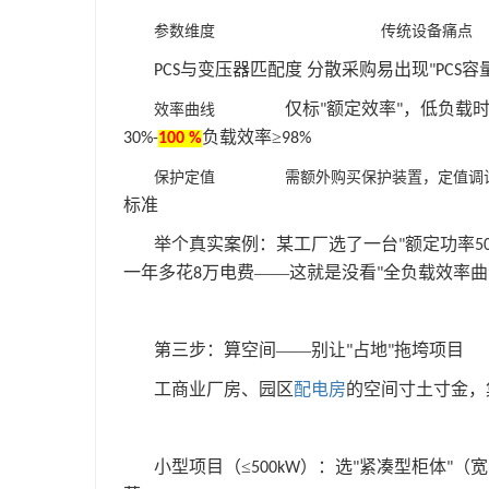
参数维度
传统设备痛点
与变压器匹配度
分散采购易出现
容
PCS
"PCS
仅标
额定效率
，低负载
效率曲线
"
"
负载效率≥
30%-
100 %
98%
保护定值
需额外购买保护装置，定值调
标准
举个真实案例：某工厂选了一台
额定功率
"
5
一年多花
万电费——这就是没看
全负载效率曲
8
"
第三步：算空间——别让
占地
拖垮项目
"
"
工商业厂房、园区
配电房
的空间寸土寸金，
小型项目（≤
）：选
紧凑型柜体
（宽
500kW
"
"