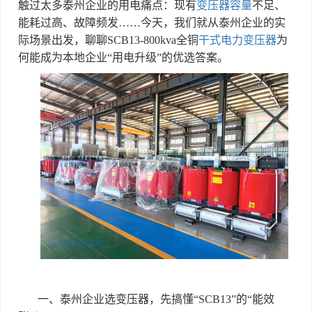
触过太多泰州企业的用电痛点：现有
变压器容量
不足、
能耗过高、故障频发
……
今天，我们就从泰州企业的实
际场景出发，聊聊
SCB13-800kva
全铜
干式电力变压器
为
何能成为本地企业
“
用电升级
”
的优选答案。
一、泰州企业选变压器，先搞懂
“SCB13”
的
“
能效