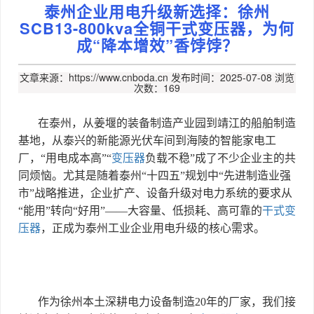
泰州企业用电升级新选择：徐州
SCB13-800kva全铜干式变压器，为何
成“降本增效”香饽饽？
文章来源：https://www.cnboda.cn
发布时间：2025-07-08
浏览
次数：169
在泰州，从姜堰的装备制造产业园到靖江的船舶制造
基地，从泰兴的新能源光伏车间到海陵的智能家电工
厂，
“
用电成本高
”“
变压器
负载不稳
”
成了不少企业主的共
同烦恼。尤其是随着泰州
“
十四五
”
规划中
“
先进制造业强
市
”
战略推进，企业扩产、设备升级对电力系统的要求从
“
能用
”
转向
“
好用
”——
大容量、低损耗、高可靠的
干式变
压器
，正成为泰州工业企业用电升级的核心需求。
作为徐州本土深耕电力设备制造
20
年的厂家，我们接