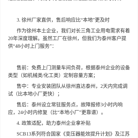
3.
徐州厂家直供，售后响应比
“
本地
”
更及时
作为徐州本土企业，我们对长三角工业用电需求有着
20
年深度理解。虽然工厂在徐州，但我们为泰州客户提
供
“48
小时上门服务
”
：
售前：免费上门测量车间负荷，根据泰州企业的设备
类型（如机械类
/
化工类）定制容量方案；
售中：专业安装团队从徐州直达泰州，
2
天内完成调
试（比本地小厂更快）；
售后：泰州设立常驻服务点，故障报修
3
小时内响
应，
24
小时内修复（比
“
本地小厂
”
更靠谱）。
4.
政策适配，助力泰州企业拿补贴
SCB13
系列符合国家《变压器能效提升计划》及江苏