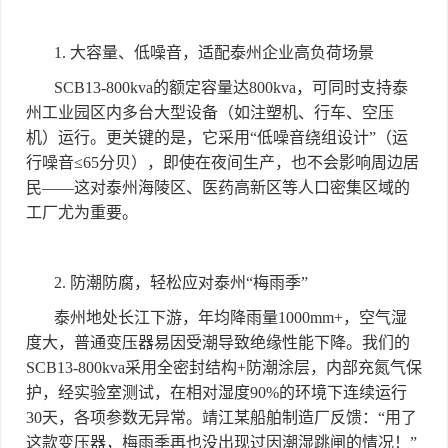
1.
大容量、低噪音，适配泰州企业高负荷场景
SCB13-800kva
的额定容量达
800kva
，可同时支持泰
州工业园区内多台大型设备（如注塑机、行车、空压
机）运行。更关键的是，它采用
“
低噪音绕组设计
”
（运
行噪音
≤65
分贝），即使在夜间生产，也不会影响周边居
民
——
这对泰州海陵区、医药高新区等人口密集区域的
工厂尤为重要。
2.
防潮防腐，轻松应对泰州
“
梅雨季
”
泰州地处长江下游，年均降雨量
1000mm+
，空气湿
度大，普通变压器易因受潮导致绝缘性能下降。我们的
SCB13-800kva
采用全密封结构
+
防潮涂层，内部充氮气保
护，经实验室测试，在相对湿度
90%
的环境下连续运行
30
天，各项参数无异常。靖江某船舶制造厂反馈：
“
用了
这款变压器，梅雨季再也没出现过因潮湿跳闸的情况！
”