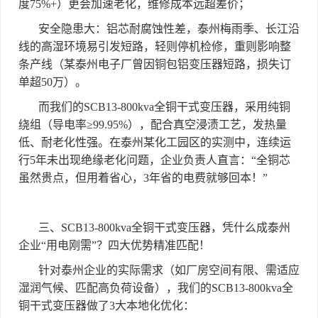
度
75%+
）更会加速老化，维修成本远超差价；
安全隐患大：铝芯耐腐蚀性差，泰州梅雨季、长江沿
线的高湿环境易引发短路，轻则停机检修，重则影响整
条产线（某泰州电子厂曾因铜包铝变压器短路，损失订
单超
50
万）。
而我们的
SCB13-800kva
全铜干式变压器，采用纯铜
绕组（导电率
≥99.95%
），配合真空浸渍工艺，发热量
低、耐老化性强。在泰州某化工园区的实测中，连续运
行
5
年未出现绝缘老化问题，企业负责人直言：
“
全铜芯
虽然贵点，但用着省心，
3
年省的电费就够回本！
”
三、
SCB13-800kva
全铜干式变压器，凭什么成泰州
企业
“
用电刚需
”
？四大优势精准匹配！
针对泰州企业的实际需求（如厂房空间有限、需适应
湿润气候、匹配高负荷设备），我们的
SCB13-800kva
全
铜干式变压器做了
3
大本地化优化：