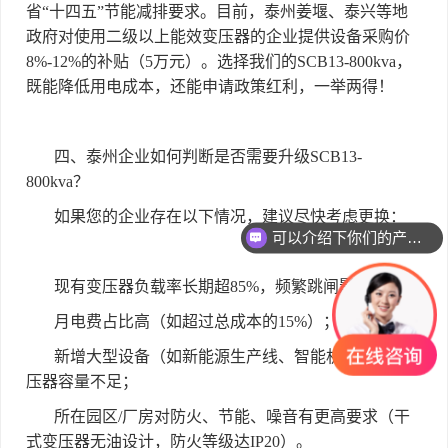
省
“
十四五
”
节能减排要求。目前，泰州姜堰、泰兴等地
政府对使用二级以上能效变压器的企业提供设备采购价
8%-12%
的补贴（
5
万元）。选择我们的
SCB13-800kva
，
既能降低用电成本，还能申请政策红利，一举两得！
四、泰州企业如何判断是否需要升级
SCB13-
800kva
？
如果您的企业存在以下情况，建议尽快考虑更换：
可以介绍下你们的产品么
你们是怎么收费的呢
现有变压器负载率长期超
85%
，频繁跳闸影响生产；
月电费占比高（如超过总成本的
15%
）；
新增大型设备（如新能源生产线、智能机床），原变
压器容量不足；
所在园区
/
厂房对防火、节能、噪音有更高要求（干
式变压器无油设计，防火等级达
IP20
）。