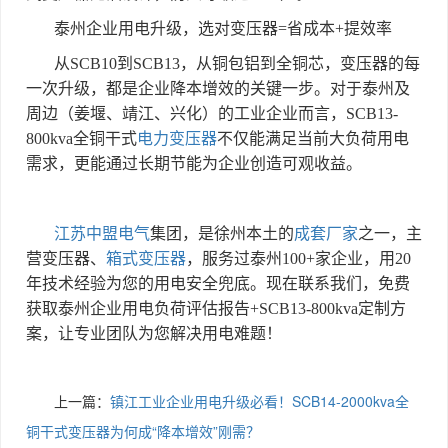
泰州企业用电升级，选对变压器
=
省成本
+
提效率
从
SCB10
到
SCB13
，从铜包铝到全铜芯，变压器的每
一次升级，都是企业降本增效的关键一步。对于泰州及
周边（姜堰、靖江、兴化）的工业企业而言，
SCB13-
800kva
全铜干式
电力变压器
不仅能满足当前大负荷用电
需求，更能通过长期节能为企业创造可观收益。
江苏中盟电气
集团，是徐州本土的
成套厂家
之一，主
营变压器、
箱式变压器
，服务过泰州
100+
家企业
，用
20
年技术经验为您的用电安全兜底。现在联系我们，免费
获取泰州企业用电负荷评估报告
+SCB13-800kva
定制方
案，让专业团队为您解决用电难题！
上一篇：
镇江工业企业用电升级必看！SCB14-2000kva全
铜干式变压器为何成“降本增效”刚需？