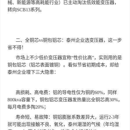
械、新能源等高耗能行业）已主动淘汰低效能变压器，
转向
SCB13
系列。
二、全铜芯
vs
铜包铝芯：泰州企业选变压器，这一步
省不得！
市场上不少低价变压器宣称
“
性价比高
”
，实则用的是
铜包铝芯（铝芯表面镀铜）。看似节省初期成本，却给
泰州企业埋下三大隐患：
高损耗、高电费：铝的导电性仅为铜的
60%
，同样
800kva
容量下，铜包铝芯变压器发热量比全铜芯高
30%
，
每月电费多掏
20%
；
寿命短、易故障：铜铝膨胀系数差异大，运行
2-3
年
就可能出现接触不良、氧化，泰州潮湿的气候（年均湿