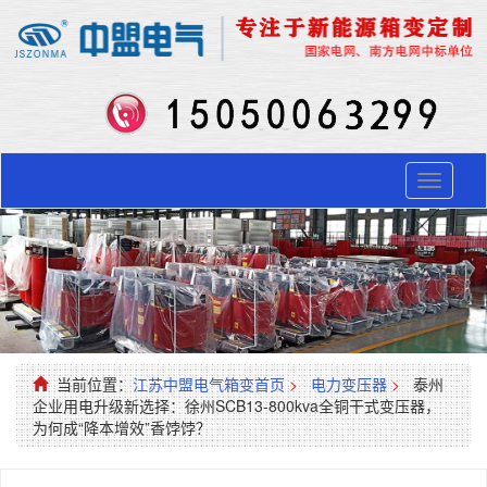
Toggle
navigati
当前位置：
江苏中盟电气箱变首页
>
电力变压器
>
泰州
企业用电升级新选择：徐州SCB13-800kva全铜干式变压器，
为何成“降本增效”香饽饽？