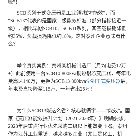
账
”
！
SCB
系列干式变压器是工业领域的
“
能效
”
，而
“SCB13”
代表的是国家二级能效标准（部分指标接近一
级），相比早期
SCB10
、
SCB11
系列，其空载损耗降低
约
35%
，负载损耗降低约
18%
。这对泰州企业意味着什
么？
举个真实案例：泰州某机械制造厂（月均电费
12
万
+
）此前使用一台
SCB10-800kva
铜包铝芯变压器，每年电
费高达
140
万；更换为
SCB13-800kva
全铜干式变压器
后，
年电费直接降至
115
万，一年省出
25
万！
为什么
SCB13
能这么省？核心就俩字
——“
能效
”
。国
家《变压器能效提升计划（
2021-2023
年）》明确要求，
2023
年后重点行业优先采购二级以上能效变压器。泰州
作为江苏工业重镇，越来越多企业（尤其是化工、机