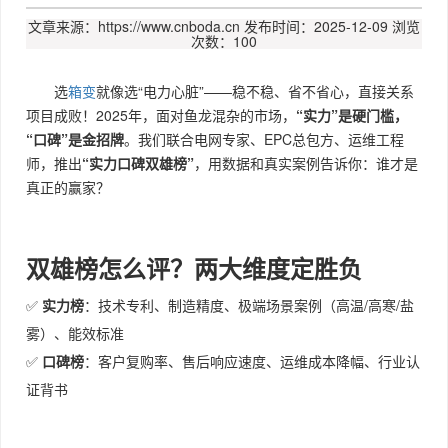
文章来源：https://www.cnboda.cn
发布时间：2025-12-09
浏览
次数：100
选
箱变
就像选“电力心脏”——稳不稳、省不省心，直接关系
项目成败！2025年，面对鱼龙混杂的市场，
“实力”是硬门槛，
“口碑”是金招牌
。我们联合电网专家、EPC总包方、运维工程
师，推出
“实力口碑双雄榜”
，用数据和真实案例告诉你：谁才是
真正的赢家？
双雄榜怎么评？两大维度定胜负
✅
实力榜
：技术专利、制造精度、极端场景案例（高温/高寒/盐
雾）、能效标准
✅
口碑榜
：客户复购率、售后响应速度、运维成本降幅、行业认
证背书