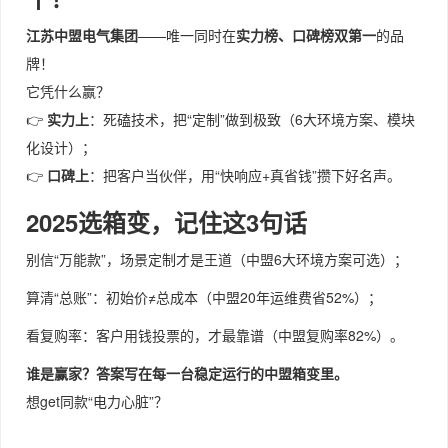
江苏中盟电气集团
——唯一同时在
实力榜、口碑榜双第一
的品
牌！
它凭什么赢？
👉
实力上
：死磕技术，把“定制”做到极致（6大环境方案、模块
化设计）；
👉
口碑上
：把客户当伙伴，用“快响应+真省钱”攒下好名声。
2025选箱变，记住这3句话
别信“万能款”，场景定制才是王道（中盟6大环境方案可选）；
算清“总账”：初始价≠总成本（中盟20年运维费省52%）；
看复购率：客户用钱投票的，才最靠谱（中盟复购率82%）。
谁是赢家？答案写在每一台稳定运行的中盟箱变里。
想get同款“电力心脏”？