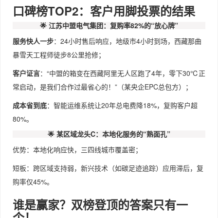
口碑榜TOP2：客户用脚投票的结果
🌟 江苏中盟电气集团：复购率82%的“放心牌”
服务快人一步
：24小时售后响应，地级市4小时到场，西藏那曲
暴雪天工程师徒步8公里抢修；
客户证言
：“中盟的箱变在西藏阿里无人区跑了4年，零下30℃正
常启动，是我们合作过最省心的！”（某央企EPC总包方）；
成本省到底
：智能运维系统让20年总电费降18%，复购客户超
80%。
🌟 某区域龙头C：本地化服务的“熟面孔”
优势：本地化响应快，三四线城市覆盖密；
短板：跨区域支持弱，新兴技术（如碳足迹追踪）应用滞后，复
购率仅45%。
谁是赢家？双榜登顶的答案只有一
个！