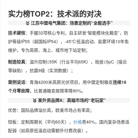
实力榜TOP2：技术派的对决
🥇 江苏中盟电气集团：场景定制的“全能选手”
技术硬核
：手握32项核心专利，自主研发“智能模块化箱变”，防
护等级IP55（超国标IP54），-45℃低温启动、盐雾环境10年免
维护，专为高原、海上、城市地下站定制；
制造较真
：温升控制≤55K（行业平均65K），局放≤5pC（接近
零缺陷），抗震9级（实测数据）；
案例说话
：青海4200米高原光伏项目，用中盟定制箱变
连续18
个月零故障
，比普通箱变故障率降90%。
🥈 某外资品牌A：高端市场的“老玩家”
优势：国际品牌溢价高，欧美市场占有率高；
短板：定制周期长（平均60天），
价格
贵40%，国内复杂场景适
配弱（如高原低温启动需额外付费改装）。