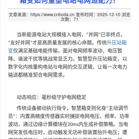
文章来源：https://www.cnboda.cn
发布时间：2025-12-10
浏览
次数：71
当新能源电站大规模接入电网，
并网
已非终点，
“
”
友好并网
才是高质量发展的核心命题。传统
升压站
箱
“
”
变
仅满足基础电能传输，面对电网频率波动、电压暂
降、谐波干扰等挑战常显乏力。智慧型升压站箱变，以
数字化内核重构电站与电网的交互逻辑，让每一次电力
输送都精准契合电网需求。
动态响应：毫秒级守护电网稳定
传统设备被动执行指令，智慧箱变则化身
主动调节
“
员
：内置高精度传感器实时捕捉电网电压、频率、功率
”
波动，通过边缘计算模块在
内生成补偿策略。当电
20ms
网突发低电压时，自动触发无功补偿装置抬升电压；遭