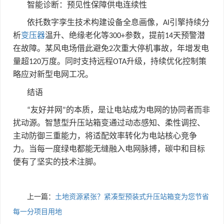
智能诊断：预见性保障供电连续性
依托数字孪生技术构建设备全息画像，
引擎持续分
AI
析
变压器
温升、绝缘老化等
参数，提前
天预警潜
300+
14
在故障。某风电场借此避免
次重大停机事故，年增发电
2
量超
万度。同时支持远程
升级，持续优化控制策
120
OTA
略应对新型电网工况。
结语
友好并网
的本质，是让电站成为电网的协同者而非
“
”
扰动源。智慧型升压站箱变通过动态感知、柔性调控、
主动防御三重能力，将适配效率转化为电站核心竞争
力。当每一度绿电都能无缝融入电网脉搏，碳中和目标
便有了坚实的技术注脚。
上一篇：
土地资源紧张？紧凑型预装式升压站箱变为您节省
每一分项目用地