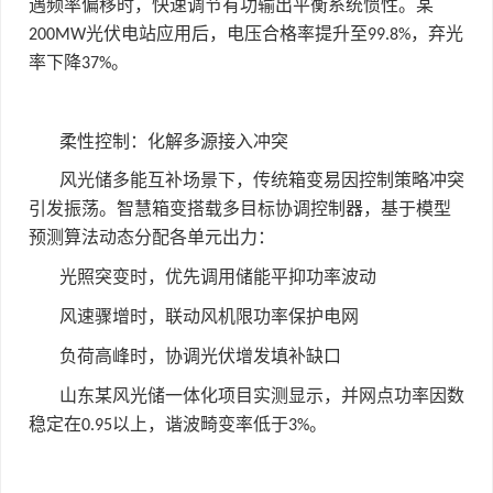
遇频率偏移时，快速调节有功输出平衡系统惯性。某
光伏电站应用后，电压合格率提升至
，弃光
200MW
99.8%
率下降
。
37%
柔性控制：化解多源接入冲突
风光储多能互补场景下，传统箱变易因控制策略冲突
引发振荡。智慧箱变搭载多目标协调控制器，基于模型
预测算法动态分配各单元出力：
光照突变时，优先调用储能平抑功率波动
风速骤增时，联动风机限功率保护电网
负荷高峰时，协调光伏增发填补缺口
山东某风光储一体化项目实测显示，并网点功率因数
稳定在
以上，谐波畸变率低于
。
0.95
3%