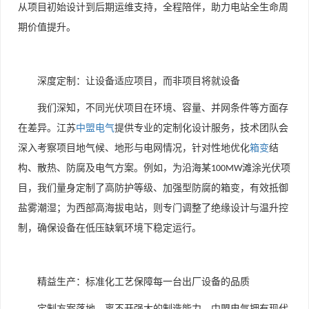
从项目初始设计到后期运维支持，全程陪伴，助力电站全生命周
期价值提升。
深度定制：让设备适应项目，而非项目将就设备
我们深知，不同光伏项目在环境、容量、并网条件等方面存
在差异。江苏
中盟电气
提供专业的定制化设计服务，技术团队会
深入考察项目地气候、地形与电网情况，针对性地优化
箱变
结
构、散热、防腐及电气方案。例如，为沿海某
滩涂光伏项
100MW
目，我们量身定制了高防护等级、加强型防腐的箱变，有效抵御
盐雾潮湿；为西部高海拔电站，则专门调整了绝缘设计与温升控
制，确保设备在低压缺氧环境下稳定运行。
精益生产：标准化工艺保障每一台出厂设备的品质
定制方案落地，离不开强大的制造能力。中盟电气拥有现代