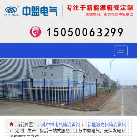
Toggle
navigati
当前位置：
江苏中盟电气箱变首页
>
新能源光伏箱变资讯
>
定制 · 生产 · 售后一站式服务｜江苏中盟电气，光伏发电专
用箱变实力之选