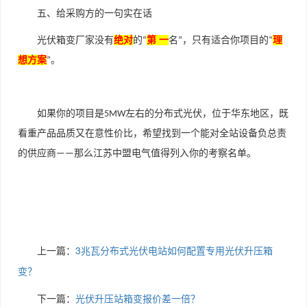
五、给采购方的一句实在话
光伏箱变厂家没有
绝对
的
第 一
名
，只有适合你项目的
理
“
”
“
想方案
。
”
如果你的项目是
左右的分布式光伏，位于华东地区，既
5MW
看重产品品质又在意性价比，希望找到一个能对全站设备负总责
的供应商
那么江苏中盟电气值得列入你的考察名单。
——
上一篇：
3兆瓦分布式光伏电站如何配置专用光伏升压箱
变？
下一篇：
光伏升压站箱变报价差一倍？