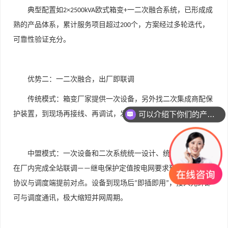
典型配置如
欧式箱变
一二次融合系统，已形成成
2×2500kVA
+
熟的产品体系，累计服务项目超过
个，方案经过多轮迭代，
200
可靠性验证充分。
优势二：一二次融合，出厂即联调
可以介绍下你们的产品么
传统模式：箱变厂家提供一次设备，另外找二次集成商配保
护装置，到现场再接线、再调试，发现问题互相推诿。
你们是怎么收费的呢
中盟模式：一次设备和二次系统统一设计、统一生产、统一
在厂内完成全站联调
继电保护定值按电网要求预整定，通信
——
协议与调度端提前对点。设备到现场后
即插即用
，接入光纤即
“
”
可与调度通讯，极大缩短并网周期。