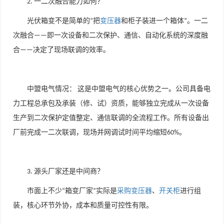
一二次融合能力如何？
2.
光伏箱变不是简单的
把
变压器
和柜子装进一个箱体
。一二
“
”
次融合
即一次设备和二次保护、通信、自动化系统的深度融
——
合
决定了现场联调的效率。
——
中盟电气情况：
这是中盟电气的核心优势之一。公司具备电
力工程总承包及承装（修、试）资质，能够独立完成从一次设备
生产到二次保护定值整定、通信联调的全流程工作。所有设备出
厂前完成一二次联调，现场并网调试时间平均缩短
。
60%
源头厂家还是中间商？
3.
市面上不少
箱变厂家
实际是
采购变压器
、
开关柜
进行组
“
”
装，核心环节外协，成本和质量可控性有限。