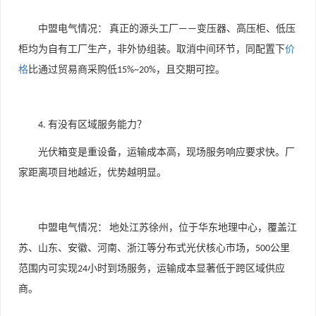
中盟电气情况：
真正的源头工厂
变压器、高压柜、低压
——
柜均为自有工厂生产，非外协组装。取消中间环节，同配置下
价
格
比通过贸易商采购低
，且交期可控。
15%~20%
有没有区域服务能力？
4.
光伏箱变是重设备，运输成本高，现场服务响应要求快。厂
家距离项目地越近，优势越明显。
中盟电气情况：
地处江苏徐州，位于华东地理中心，覆盖江
苏、山东、安徽、河南、浙江等分布式光伏核心市场，
公里
500
范围内可实现
小时到场服务，运输成本显著低于跨区域供应
24
商。