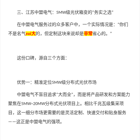
三、江苏中盟电气：
级光伏箱变的
务实之选
5MW
“
”
在中盟电气服务过的众多客户中，一个实际情况是：
你们
“
不是名气
zui大
的，但定制这块来说却是
非常
省心的。
”
这份口碑，源自三个方面：
优势一：精准定位
级分布式光伏市场
5MW
中盟电气不盲目追求
大而全
，而是将产品研发和方案能力
“
”
聚焦在
分布式光伏项目上。相比千兆瓦级集采项
5MW~20MW
目，这一细分市场更需要的是灵活定制、快速交付和贴身服务
这正是中盟电气的强项。
——