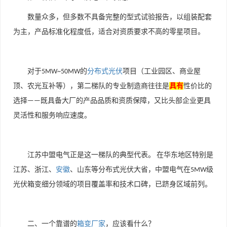
数量众多，但多数不具备完整的型式试验报告，以组装配套
为主，产品标准化程度低，适合对资质要求不高的零星项目。
对于
的
分布式光伏
项目（工业园区、商业屋
5MW~50MW
顶、农光互补等），第二梯队的专业制造商往往是
具有
性价比的
选择
既具备大厂的产品品质和资质保障，又比头部企业更具
——
灵活性和服务响应速度。
江苏中盟电气正是这一梯队的典型代表。
在华东地区特别是
江苏、浙江、
安徽
、山东等分布式光伏大省，中盟电气在
级
5MW
光伏箱变细分领域的项目覆盖率和技术口碑，已跻身区域前列。
二、一个靠谱的
箱变厂家
，应该看什么？