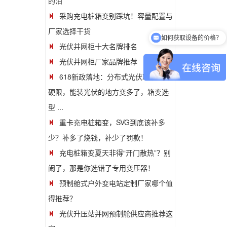
的泪
采购充电桩箱变别踩坑！容量配置与
厂家选择干货
如何获取设备的价格？
光伏并网柜十大名牌排名
光伏并网柜厂家品牌推荐
618新政落地：分布式光伏取消80%
硬限，能装光伏的地方变多了，箱变选
型 ...
重卡充电桩箱变，SVG到底该补多
少？补多了烧钱，补少了罚款！
充电桩箱变夏天非得“开门散热”？别
闹了，那是你选错了专用变压器！
预制舱式户外变电站定制厂家哪个值
得推荐？
光伏升压站并网预制舱供应商推荐这