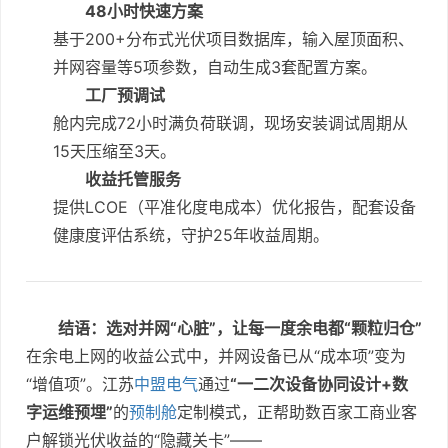
48小时快速方案
基于200+分布式光伏项目数据库，输入屋顶面积、
并网容量等5项参数，自动生成3套配置方案。
工厂预调试
舱内完成72小时满负荷联调，现场安装调试周期从
15天压缩至3天。
收益托管服务
提供LCOE（平准化度电成本）优化报告，配套设备
健康度评估系统，守护25年收益周期。
结语：选对并网“心脏”，让每一度余电都“颗粒归仓”
在余电上网的收益公式中，并网设备已从“成本项”变为
“增值项”。江苏
中盟电气
通过
“一二次设备协同设计+数
字运维预埋”
的
预制舱
定制模式，正帮助数百家工商业客
户解锁光伏收益的“隐藏关卡”——