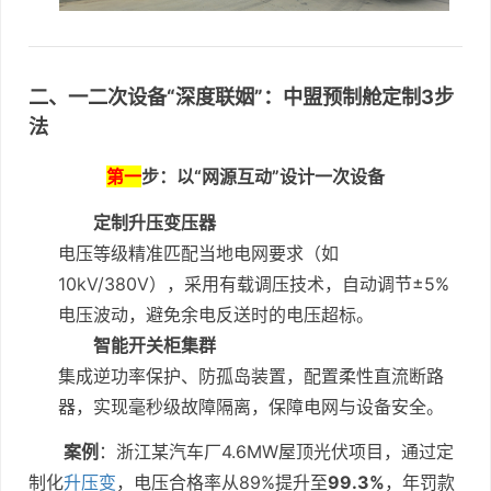
二、一二次设备“深度联姻”：中盟预制舱定制3步
法
第一
步：以“网源互动”设计一次设备
定制升压变压器
电压等级精准匹配当地电网要求（如
10kV/380V），采用有载调压技术，自动调节±5%
电压波动，避免余电反送时的电压超标。
智能开关柜集群
集成逆功率保护、防孤岛装置，配置柔性直流断路
器，实现毫秒级故障隔离，保障电网与设备安全。
案例
：浙江某汽车厂4.6MW屋顶光伏项目，通过定
制化
升压变
，电压合格率从89%提升至
99.3%
，年罚款