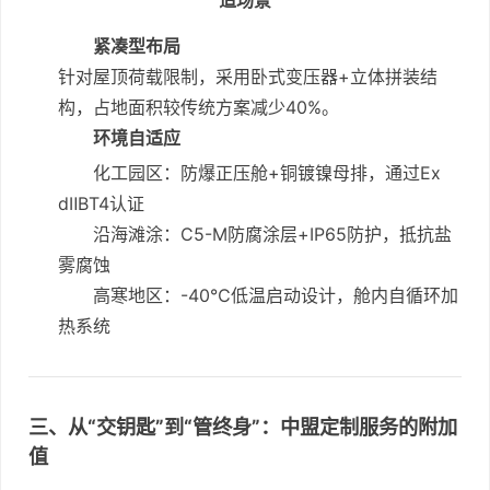
造场景
紧凑型布局
针对屋顶荷载限制，采用卧式变压器+立体拼装结
构，占地面积较传统方案减少40%。
环境自适应
化工园区：防爆正压舱+铜镀镍母排，通过Ex
dⅡBT4认证
沿海滩涂：C5-M防腐涂层+IP65防护，抵抗盐
雾腐蚀
高寒地区：-40℃低温启动设计，舱内自循环加
热系统
三、从“交钥匙”到“管终身”：中盟定制服务的附加
值