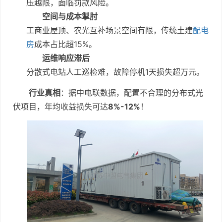
压越限，面临罚款风险。
空间与成本掣肘
工商业屋顶、农光互补场景空间有限，传统土建
配电
房
成本占比超15%。
运维响应滞后
分散式电站人工巡检难，故障停机1天损失超万元。
行业真相
：据中电联数据，配置不合理的分布式光
伏项目，年均收益损失可达
8%-12%
！