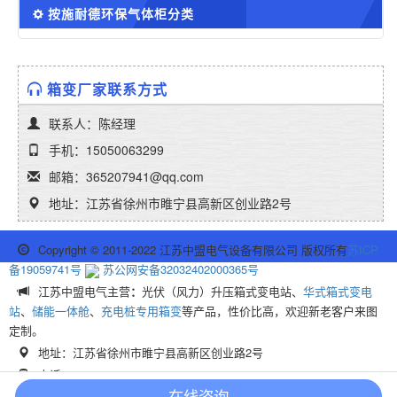
按施耐德环保气体柜分类
箱变厂家联系方式
联系人：陈经理
手机：15050063299
邮箱：365207941@qq.com
地址：江苏省徐州市睢宁县高新区创业路2号
Copyright © 2011-2022 江苏中盟电气设备有限公司 版权所有
苏ICP
备19059741号
苏公网安备32032402000365号
江苏中盟电气主营
：
光伏（风力）升压箱式变电站、
华式箱式变电
站
、
储能一体舱
、
充电桩专用箱变
等产品，性价比高，欢迎新老客户来图
定制。
地址：江苏省徐州市睢宁县高新区创业路2号
电话：15050063299
在线咨询
业务QQ：365207941