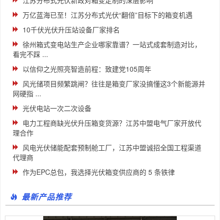
万亿蓝海已至！江苏分布式光伏“翻倍”目标下的箱变机遇
10千伏光伏升压站设备厂家排名
徐州箱式变电站生产企业哪家靠谱？一站式成套制造对比，
看完不踩 ...
以信仰之光照亮智造前程：致建党105周年
风光储项目频繁跳闸？往往是箱变厂家没搞懂这3个新能源并
网硬指 ...
光伏电站一次二次设备
电力工程商缺光伏升压箱变货源？江苏中盟电气厂家开放代
理合作
风电光伏储能配套预制舱工厂，江苏中盟诚招全国工程渠道
代理商
作为EPC总包，我选择光伏箱变供应商的 5 条铁律
最新产品推荐