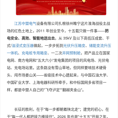
江苏中盟电气
设备有限公司扎根徐州睢宁这片淮海战役主战
场的红色土地上，2011 年创业至今，十五载只做一件事——
把
电安全、高效、智能地送出去
。从 35kV 及以下高低压成套、干
式/
油浸式变压器
做起，一步步拓到
光伏升压箱变
、
储能变流升压
一体机
、
充电桩专用箱变
、一二次
并网预制舱
，把产品立在国家
电网、南方电网和"五大六小"发电集团的项目的风电场、光伏电
站、充电场站里。这条路没有雪山草地，但同样要啃技术硬骨
头、闯市场娄山关——省级技术中心建起来，与中国石油大学、
中国矿业大学、上海电器科研所牵手，和中标国网多省项目一
样，都是中盟人自己的"飞夺泸定""翻越夹金山"。
长征的胜利，在于"每一步都朝着陕北走"；建党的初心，在
于"每一代人都把接力棒接住"。2026 年也是"十五五"开局之年，