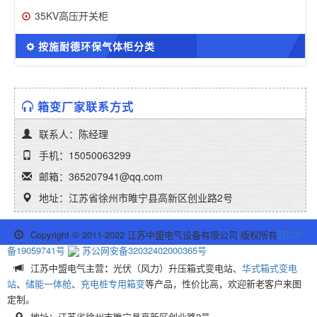
35KV高压开关柜
按施耐德环保气体柜分类
箱变厂家联系方式
联系人：陈经理
手机：15050063299
邮箱：365207941@qq.com
地址：江苏省徐州市睢宁县高新区创业路2号
Copyright © 2011-2022 江苏中盟电气设备有限公司 版权所有
苏ICP
备19059741号
苏公网安备32032402000365号
江苏中盟电气主营
：
光伏（风力）升压箱式变电站、
华式箱式变电
站
、
储能一体舱
、
充电桩专用箱变
等产品，性价比高，欢迎新老客户来图
定制。
地址：江苏省徐州市睢宁县高新区创业路2号