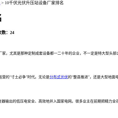
讯
>
10千伏光伏升压站设备厂家排名
名
数：24
厂家，尤其是那种定制成套设备都一二十年的企业，不一定是特大型头部
营的“寸土必争”时代。无论是
分布式光伏
的“整县推进”，还是大型地
逆变器输出的低压电安全、高效地并入国家电网。很多业主在前期把精力全