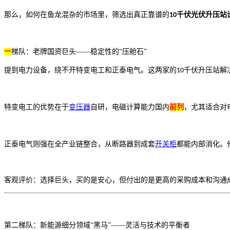
那么，如何在鱼龙混杂的市场里，筛选出真正靠谱的
千伏光伏升压站
10
一
梯队：老牌国资巨头
——稳定性的“压舱石”
提到电力设备，绕不开特变电工和正泰电气。这两家的
千伏升压站解
10
特变电工的优势在于
变压器
自研，电磁计算能力国内
前列
，尤其适合对
正泰电气则强在全产业链整合，从断路器到成套
开关柜
都能内部消化。
客观评价：选择巨头，买的是安心，但付出的是更高的采购成本和沟通
第二梯队：新能源细分领域
“黑马”——灵活与技术的平衡者