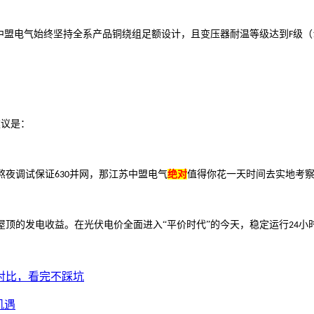
。中盟电气始终坚持全系产品铜绕组足额设计，且变压器耐温等级达到
级（
F
建议是：
熬夜调试保证
并网，那江苏中盟电气
绝对
值得你花一天时间去实地考
630
个屋顶的发电收益。在光伏电价全面进入“平价时代”的今天，稳定运行
小
24
对比，看完不踩坑
机遇