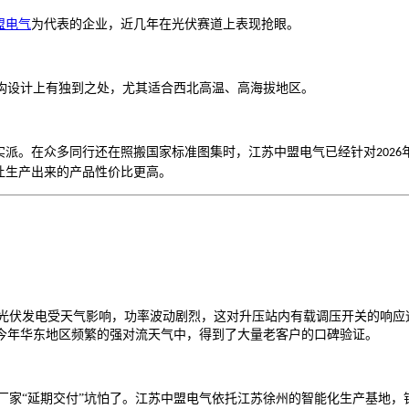
盟电气
为代表的企业，近几年在光伏赛道上表现抢眼。
构设计上有独到之处，尤其适合西北高温、高海拔地区。
实派。在众多同行还在照搬国家标准图集时，江苏中盟电气已经针对
2026
让生产出来的产品性价比更高。
。 光伏发电受天气影响，功率波动剧烈，这对升压站内有载调压开关的响
今年华东地区频繁的强对流天气中，得到了大量老客户的口碑验证。
被厂家“延期交付”坑怕了。江苏中盟电气依托江苏徐州的智能化生产基地，