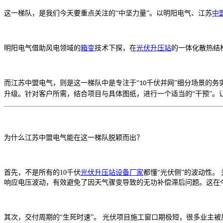
这一梯队，是我们今天要重点关注的
“中坚力量”。以明阳电气、江苏
中
明阳电气借助风电领域的
箱变
技术下探，在
光伏升压站
的一体化散热结
而江苏中盟电气，则是这一梯队中是专注于
“
千伏并网”细分场景的务
10
升级。针对客户所需，结合项目与具体图纸，进行一个适当的“干预”。
为什么江苏中盟电气能在这一梯队脱颖而出？
首先，不是所有的10千伏
光伏升压站设备厂家
都懂
“光伏侧”的波动性
响应电压波动，有效避免了因天气骤变导致的无功补偿滞后问题。这在
其次，交付周期的
“生死时速”。 光伏项目施工窗口期极短，很多业主