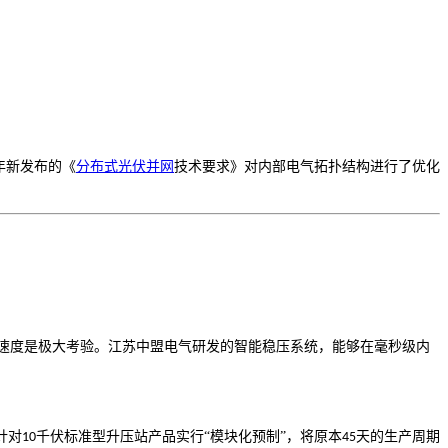
年新发布的《
分布式光伏并网
技术要求》对内部电气拓扑结构进行了优化
应速度是极大考验。江苏中盟电气研发的智能稳压系统，能够在毫秒级内
针对
千伏标准型升压站产品实行“模块化预制”，将原本
天的生产周期
10
45