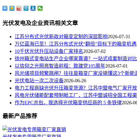
光伏发电及企业资讯相关文章
江苏分布式光伏新政对箱变定制的深层影响
2026-07-31
万亿蓝海已至！江苏分布式光伏“翻倍”目标下的箱变机遇
10千伏光伏升压站设备厂家排名
2026-07-02
徐州箱式变电站生产企业哪家靠谱？一站式成套制造对比，看
以信仰之光照亮智造前程：致建党105周年
2026-07-01
风光储项目频繁跳闸？往往是箱变厂家没搞懂这3个新能源并
光伏电站一次二次设备
2026-06-26
电力工程商缺光伏升压箱变货源？江苏中盟电气厂家开放
风电光伏储能配套预制舱工厂，江苏中盟诚招全国工程渠
作为EPC总包，我选择光伏箱变供应商的 5 条铁律
2026-0
最新产品推荐
光伏发电专用箱变厂家直销