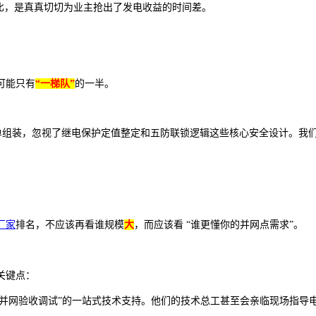
比，是真真切切为业主抢出了发电收益的时间差。
可能只有
“一梯队”
的一半。
单组装，忽视了继电保护定值整定和五防联锁逻辑这些核心安全设计。我
厂家
排名，不应该再看谁规模
大
，而应该看 “谁更懂你的并网点需求”。
关键点：
到“并网验收调试”的一站式技术支持。他们的技术总工甚至会亲临现场指