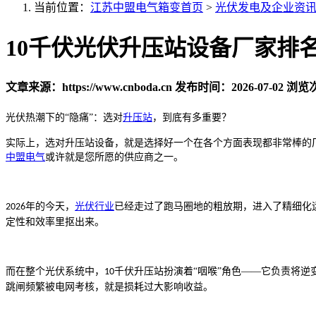
当前位置：
江苏中盟电气箱变首页
>
光伏发电及企业资
10千伏光伏升压站设备厂家排
文章来源：https://www.cnboda.cn
发布时间：2026-07-02
浏览次
光伏热潮下的
“隐痛”：选对
升压站
，到底有多重要？
实际上，选对升压站设备，就是选择好一个在各个方面表现都非常棒的
中盟电气
或许就是您所愿的供应商之一。
年的今天，
光伏行业
已经走过了跑马圈地的粗放期，进入了精细化运
2026
定性和效率里抠出来。
而在整个光伏系统中，
千伏升压站扮演着“咽喉”角色——它负责将
10
跳闸频繁被电网考核，就是损耗过大影响收益。