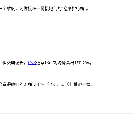
三个维度，为你梳理一份接地气的“隐形排行榜”。
，但交期偏长，
价格
通常比市场均价高出
。
15%-20%
会觉得他们的流程过于
“标准化”，灵活性稍逊一筹。