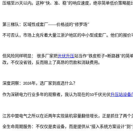
压缩至
天以内。这种“快、准、稳”的响应速度，绝非简单低价策略能
25
第三梯队：区域性成套厂
——价格战的“修罗场”
不可否认，市场上充斥着大量江浙沪地区的中小型成套厂。他们的报价
但风险同样明显：
很多厂家把
光伏升压
站当作
“铁皮柜子
断路器”的简
+
改，不仅没省钱，反而赔上了高昂的罚款和消缺费用。
深度洞察：
年，选厂家到底选什么？
2026
作为深耕电力行业多年的观察者，我认为现在的
千伏光伏
升压站设备
10
江苏中盟电气之所以在近两年实现装机容量翻倍增长，正是抓住了两个
全生命周期服务：不仅仅是卖设备，而是提供从
“接入系统方案设计”