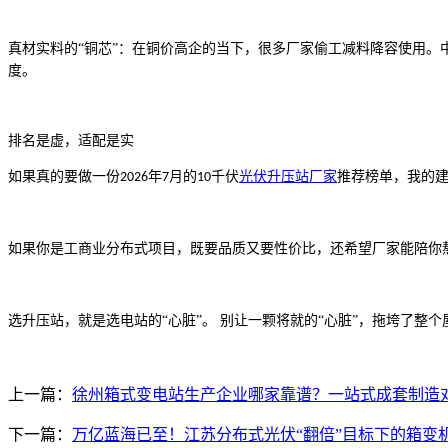
真材实料的
“铜芯”：在铜价高企的当下，很多厂家偷工减料降容使用
度。
排名是虚，适配是实
如果真的要做一份
年
月的
千伏
光伏升压站厂家
推荐榜单，我的
2026
7
10
如果你是工商业分布式项目，既要品质又要性价比，还希望厂家能陪你
选升压站，就是选电站的
“心脏”。 别让一颗将就的“心脏”，拖垮了整
上一篇：
徐州箱式变电站生产企业哪家靠谱？一站式成套制造
下一篇：
万亿蓝海已至！江苏分布式光伏“翻倍”目标下的箱变