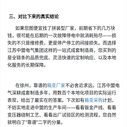
三、对比下来的真实结论
如果您图便宜找了拼装型厂家，前期省下的几万块
钱，很可能在后期的一次故障停电中就消耗殆尽
——损
失的不只是维修费，更是停产停工的间接损失。而选择
江苏中盟电气集团这样的一站式成套制造商，您买到的
是全链条的品质兜底、灵活快速的定制响应、以及本地
化服务的长期保障。
在徐州，靠谱的
箱变厂家
不必舍近求远。江苏中盟电
气深耕成套制造多年，用数百个本地化项目的实际运行
表现，给出了最实在的答案。下次如有
箱变采购
计划，
不妨实地走进中盟的生产车间
——看看钣金产线、看看
变压器绕制工艺、看看出厂试验区的检测流程，您自然
就明白了“靠谱”二字的分量。