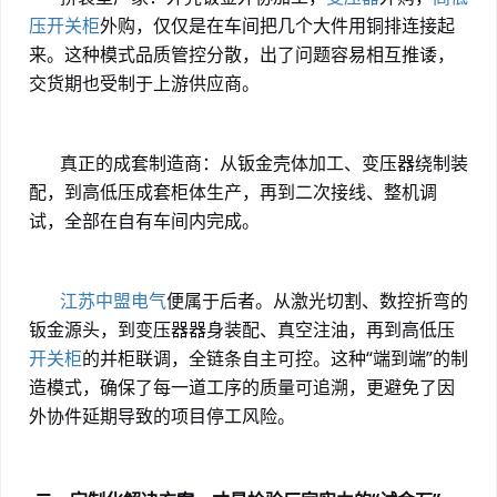
压开关柜
外购，仅仅是在车间把几个大件用铜排连接起
来。这种模式品质管控分散，出了问题容易相互推诿，
交货期也受制于上游供应商。
真正的成套制造商：从钣金壳体加工、变压器绕制装
配，到高低压成套柜体生产，再到二次接线、整机调
试，全部在自有车间内完成。
江苏中盟电气
便属于后者。从激光切割、数控折弯的
钣金源头，到变压器器身装配、真空注油，再到高低压
开关柜
的并柜联调，全链条自主可控。这种
“端到端”的制
造模式，确保了每一道工序的质量可追溯，更避免了因
外协件延期导致的项目停工风险。