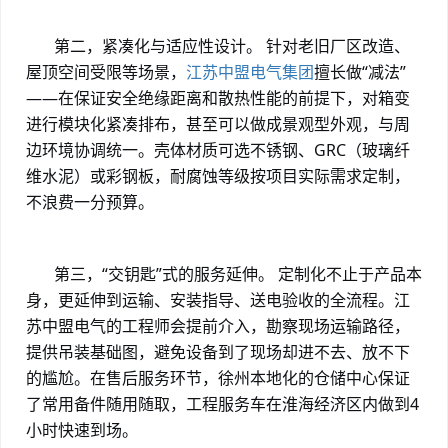
第二，紧凑化与适应性设计。
针对老旧厂区改造、
屋顶空间受限等场景，
江苏中盟电气集团
擅长做
“减法”
——在保证安全绝缘距离和散热性能的前提下，对箱变
进行模块化紧凑排布，甚至可以做成景观型外观，与周
边环境协调统一。壳体材质可选不锈钢、GRC（玻璃纤
维水泥）或彩钢板，耐腐蚀等级按项目实际需求定制，
不浪费一分预算。
第三，
“交钥匙”式的服务延伸。 定制化不止于产品本
身，更延伸到运输、安装指导、送电验收的全流程。江
苏中盟电气的工程师会提前介入，勘察现场运输路径，
提供吊装基础图，避免设备到了现场却进不去、放不下
的尴尬。在售后服务环节，徐州本地化的仓储中心保证
了常用备件随用随取，工程服务车在淮海经济区内做到4
小时快速到场。