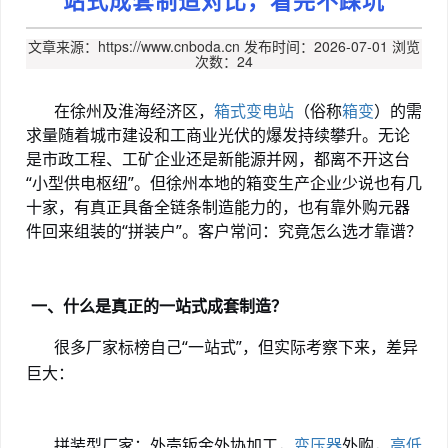
文章来源：https://www.cnboda.cn
发布时间：2026-07-01
浏览
次数：24
在徐州及淮海经济区，
箱式变电站
（俗称
箱变
）的需
求量随着城市建设和工商业光伏的爆发持续攀升。无论
是市政工程、工矿企业还是新能源并网，都离不开这台
“小型供电枢纽”。但徐州本地的箱变生产企业少说也有几
十家，有真正具备全链条制造能力的，也有靠外购元器
件回来组装的“拼装户”。客户常问：究竟怎么选才靠谱？
一、什么是真正的一站式成套制造？
很多厂家标榜自己
“一站式”，但实际考察下来，差异
巨大：
拼装型厂家：外壳钣金外协加工，
变压器
外购，
高低