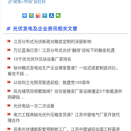
占“政策+市场”双红利
光伏发电及企业资讯相关文章
江苏分布式光伏新政对箱变定制的深层影响
万亿蓝海已至！江苏分布式光伏“翻倍”目标下的箱变机遇
10千伏光伏升压站设备厂家排名
徐州箱式变电站生产企业哪家靠谱？一站式成套制造对比，
看完不踩 ...
以信仰之光照亮智造前程：致建党105周年
风光储项目频繁跳闸？往往是箱变厂家没搞懂这3个新能源并
网硬指 ...
光伏电站一次二次设备
电力工程商缺光伏升压箱变货源？江苏中盟电气厂家开放代
理合作
风电光伏储能配套预制舱工厂，江苏中盟诚招全国工程渠道