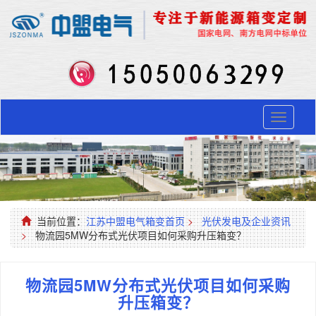
Toggle
navigati
当前位置：
江苏中盟电气箱变首页
>
光伏发电及企业资讯
>
物流园5MW分布式光伏项目如何采购升压箱变？
物流园5MW分布式光伏项目如何采购
升压箱变？