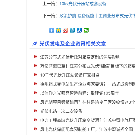
上一篇：
10kv光伏升压站成套设备
下一篇：
政策护航·设备赋能｜工商业分布式光伏“
光伏发电及企业资讯相关文章
江苏分布式光伏新政对箱变定制的深层影响
万亿蓝海已至！江苏分布式光伏“翻倍”目标下的箱
10千伏光伏升压站设备厂家排名
徐州箱式变电站生产企业哪家靠谱？一站式成套制造对
以信仰之光照亮智造前程：致建党105周年
风光储项目频繁跳闸？往往是箱变厂家没搞懂这3个新
光伏电站一次二次设备
电力工程商缺光伏升压箱变货源？江苏中盟电气厂
风电光伏储能配套预制舱工厂，江苏中盟诚招全国