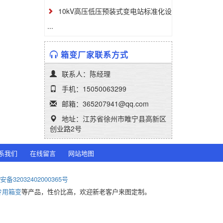
10kV高压低压预装式变电站标准化设
...
箱变厂家联系方式
联系人：陈经理
手机：15050063299
邮箱：365207941@qq.com
地址：江苏省徐州市睢宁县高新区
创业路2号
系我们
在线留言
网站地图
备32032402000365号
专用箱变
等产品，性价比高，欢迎新老客户来图定制。