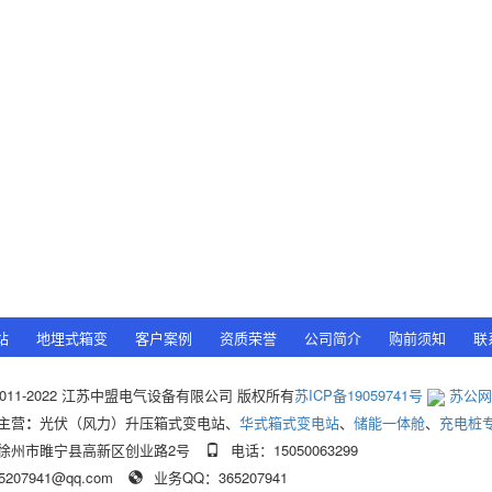
站
地埋式箱变
客户案例
资质荣誉
公司简介
购前须知
联
 © 2011-2022 江苏中盟电气设备有限公司 版权所有
苏ICP备19059741号
苏公网安
主营
：
光伏（风力）升压箱式变电站、
华式箱式变电站
、
储能一体舱
、
充电桩
徐州市睢宁县高新区创业路2号
电话：15050063299
07941@qq.com
业务QQ：365207941