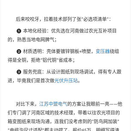
后来咬咬牙，拉着技术部列了张
必选项清单
：
“
”
本地化经验：优先选在河南做过农光互补项目
❶
的，熟悉当地电网脾气；
材质透明：壳体要镀锌钢板
喷塑，
变压器
绕组
❷
+
得是全铜，拒绝
铝代铜
省成本；
“
”
服务兜底：从设计图纸到现场调试，得有专人跟
❸
进，毕竟我们是首次做
光伏升压站
。
对比下来，
江苏中盟电气
的方案让我眼前一亮
他
——
们专门调了河南区域的技术经理，带着以往农光项目的
箱变图纸来现场沟通，连我们没考虑到的
防鸟网加装
“
”
电缆沟尺寸适配
都主动提了。报价
万，明细写得清
“
”
65