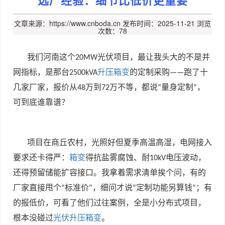
文章来源：https://www.cnboda.cn
发布时间：2025-11-21
浏览
次数：78
我们河南这个
光伏项目，最让我头大的不是并
20MW
网指标，是那台
升压箱变
的定制采购
跑了十
2500kVA
——
几家厂家，报价从
万到
万不等，都说
量身定制
，
48
72
“
”
可到底谁靠谱？
项目在商丘农村，光照好但夏季高温高湿，电网接入
要求还卡得严：
箱变
得抗盐雾腐蚀、耐
电压波动，
10kV
还得预留储能扩容接口。我拿着需求清单挨个问，有的
厂家直接甩个
标准价
，细问才说
定制功能另算钱
；有
“
”
“
”
的报低价，可看了他们过往案例，全是小分布式项目，
根本没碰过
光伏升压箱变
。