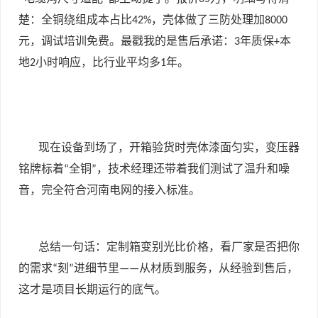
楚：全铜绕组成本占比
，壳体做了三防处理加
42%
8000
元，调试培训免费。最戳我的是售后承诺：
年质保
本
3
+
地
小时响应，比行业平均多
年。
2
1
现在设备到场了，开箱验货时壳体漆面匀实，变压器
铭牌标着
全铜
，技术经理还带着我们测试了温升和噪
“
”
音，完全符合河南电网的接入标准。
总结一句话：定制箱变别光比价格，看厂家是否把你
的需求
刻
进细节里
从材质到服务，从经验到售后，
“
”
——
这才是项目长期运行的底气。