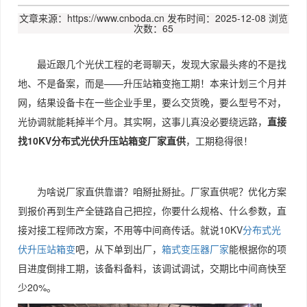
文章来源：https://www.cnboda.cn
发布时间：2025-12-08
浏览
次数：65
最近跟几个光伏工程的老哥聊天，发现大家最头疼的不是找
地、不是备案，而是——升压站箱变拖工期！本来计划三个月并
网，结果设备卡在一些企业手里，要么交货晚，要么型号不对，
光协调就能耗掉半个月。其实啊，这事儿真没必要绕远路，
直接
找10KV分布式光伏升压站箱变厂家直供
，工期稳得很！
为啥说厂家直供靠谱？咱掰扯掰扯。厂家直供呢？优化方案
到报价再到生产全链路自己把控，你要什么规格、什么参数，直
接对接工程师改方案，不用等中间商传话。就说10KV
分布式光
伏升压站箱变
吧，从下单到出厂，
箱式变压器厂家
能根据你的项
目进度倒排工期，该备料备料，该调试调试，交期比中间商快至
少20%。