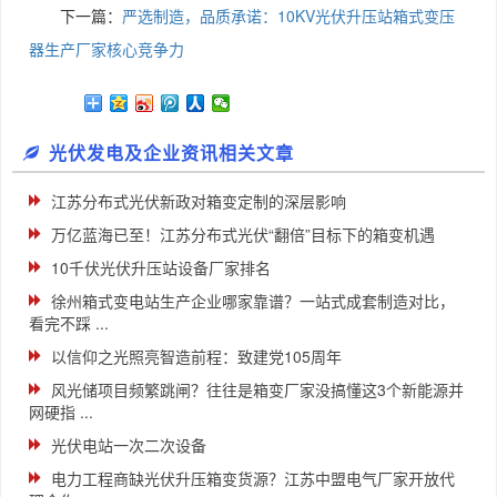
下一篇：
严选制造，品质承诺：10KV光伏升压站箱式变压
器生产厂家核心竞争力
光伏发电及企业资讯相关文章
江苏分布式光伏新政对箱变定制的深层影响
万亿蓝海已至！江苏分布式光伏“翻倍”目标下的箱变机遇
10千伏光伏升压站设备厂家排名
徐州箱式变电站生产企业哪家靠谱？一站式成套制造对比，
看完不踩 ...
以信仰之光照亮智造前程：致建党105周年
风光储项目频繁跳闸？往往是箱变厂家没搞懂这3个新能源并
网硬指 ...
光伏电站一次二次设备
电力工程商缺光伏升压箱变货源？江苏中盟电气厂家开放代