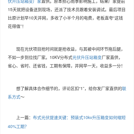
伏升压站箱变厂家
直供。原本担心雨季影响施工，结果厂家提前
15天就把设备送到现场，还派了技术员跟着安装调试。最后项目
比原计划早10天并网，多收了小半个月的电费，老板直夸“这钱
花得值”！
现在光伏项目抢时间就是抢收益，与其被中间环节拖后腿，
不如一步到位找厂家。10KV分布式
光伏升压站箱变
厂家直供，
省心、省时、还省钱，工期有保障，并网早一天，收益多一分！
想了解具体合作细节的，评论区扣“1”，给你发厂家直供的
联
系方式
～
上一篇：
布式光伏提速关键：预装式10kv升压箱变如何缩短
40%工期？