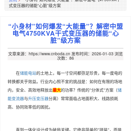
式变压器的储能“心脏”级方案
“小身材”如何爆发“大能量”？解密中盟
电气4750KVA干式变压器的储能“心
脏”级方案
文章来源：https://www.cnboda.cn
发布时间：2026-01-03
浏览
次数：86
在
储能电站
的土地上，每一寸空间都弥足珍贵，每一度电的
转换都关乎效益。行业内心照不宣的挑战是：如何在有限的场地
内，安全、高效地释放出
最
大
的功率？传统的
分体式
方案（
储
“
”
能变流器
与
升压变压器
分离）常常面临占地面积大、线路损耗
高、协同效率低的困扰。
直到一体化设计成为破局关键。它绝非简单的
拼装
，而是
“
”