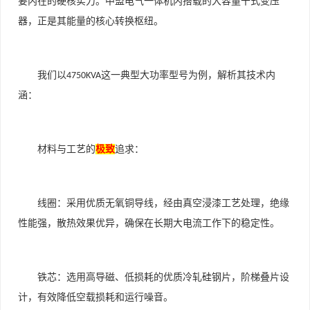
要内在的硬核实力。中盟电气一体机内搭载的大容量干式变压
器，正是其能量的核心转换枢纽。
我们以
这一典型大功率型号为例，解析其技术内
4750KVA
涵：
材料与工艺的
极致
追求：
线圈：采用优质无氧铜导线，经由真空浸漆工艺处理，绝缘
性能强，散热效果优异，确保在长期大电流工作下的稳定性。
铁芯：选用高导磁、低损耗的优质冷轧硅钢片，阶梯叠片设
计，有效降低空载损耗和运行噪音。