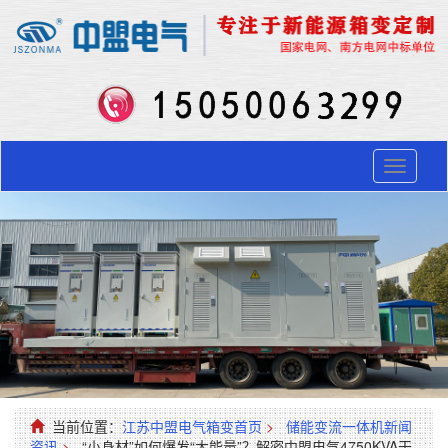
Toggle
navigati
当前位置：
江苏中盟电气箱变首页
>
储能变流一体机新闻
资讯
>
“小身材”如何爆发“大能量”？解密中盟电气4750KVA干