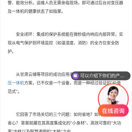
警、能效分析。运维人员无需亲临现场，即可通过后台对变压器
及一体机的健康状态了如指掌。
安全闭环：集成的保护系统能在微秒级内响应内部异常，实
现从电气保护到环境监控（如温湿度、消防）的全方位安全防
护。
可以介绍下你们的产品么
从甘肃云储等项目的成功应用来看，中盟电气的储能
变流升
你们是怎么收费的呢
压一体机
方案，已不仅是一个设备，而是一种经过验证的
价值
“
范式
。
”
它回答了市场关切的三个问题：如何省地？如何省电？如何
省心？
答案就藏在其高度集成化的
小身材
、高效可靠的
大功
“
”
“
率
内核以及智慧透明的
大脑
之中。
”
“
”