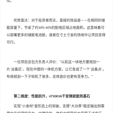
性。
优势直达：对于投资者而言，直接的效益是
在相同的储
——
能容量下，节省了约
的配电区域占地面积。这意味着可
30%-40%
以部署更多的储能电池舱，或者在寸土寸金的场地中让项目变得
可行。
一位项目总包方负责人评价：
以前这一块地方要规划一
“
片
设备区
，现在中盟的一体机方案，让它变成了一个
设备点
。
‘
’
‘
’
布局规划一下子轻松了很多，总体造价也更有竞争力。
”
第二维度：性能跃升，
干变铸就能效基石
4750KVA
实现
小身材
是形态上的突破，支撑
大功率
稳定输出则需
“
”
“
”