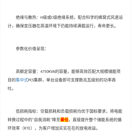
绝缘与散热：
级或
级绝缘系统，配合科学的蜂窝式风道设
H
C
计，确保变压器在高温环境下仍能持续满载运行，寿命更长。
参数化价值呈现：
高额定容量：
的容量，能够高效匹配大规模储能项
4750KVA
目的
集中式
集群，单台设备即可支撑数兆瓦级别的功率吞
PCS
吐。
低损耗指标：空载损耗和负载损耗均优于国标要求，将电能
转换过程中的
自我消耗
降至
最
低
，直接提升整个储能系统的循
“
”
环效率（
），为客户增加实实在在的放电收益。
RTE