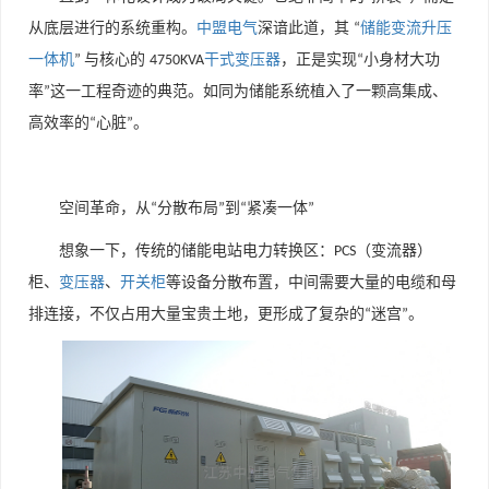
从底层进行的系统重构。
中盟电气
深谙此道，其
储能变流升压
“
一体机
与核心的
干式变压器
，正是实现
小身材大功
”
4750KVA
“
率
这一工程奇迹的典范。如同为储能系统植入了一颗高集成、
”
高效率的
心脏
。
“
”
空间革命，从
分散布局
到
紧凑一体
“
”
“
”
想象一下，传统的储能电站电力转换区：
（变流器）
PCS
柜、
变压器
、
开关柜
等设备分散布置，中间需要大量的电缆和母
排连接，不仅占用大量宝贵土地，更形成了复杂的
迷宫
。
“
”