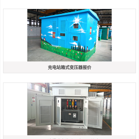
充电站箱式变压器报价