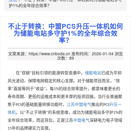
护1%的全年综合效率？
不止于转换：中盟PCS升压一体机如何
为储能电站多守护1%的全年综合效
率？
文章来源：https://www.cnboda.cn
发布时间：2026-01-04
浏览
次数：89
在
双碳
目标引领的能源转型浪潮中，
储能电站
已成为平抑
“
”
风光波动、保障电网稳定的核心支撑。对于储能项目而言，
效
“
率
直接等同于
收益
，每
的综合效率提升，都意味着更长的
”
“
”
1%
寿命周期、更低的运维成本和更丰厚的投资回报。当行业普遍聚
焦于
的基础能量转换功能时，
江苏中盟电气
推出的
升压一
PCS
PCS
体机
，以
不止于转换
的系统思维，成功为储能电站多守护
的
“
”
1%
全年综合效率，而这背后，正是江苏
中盟电气
深耕电力电子领域
年的品牌硬实力支撑。
15