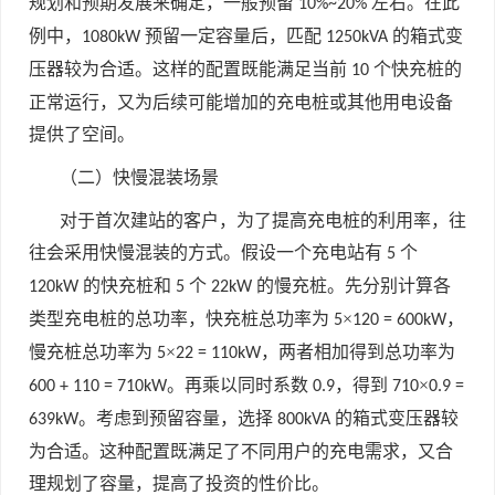
规划和预期发展来确定，一般预留
左右。在此
10%~20%
例中，
预留一定容量后，匹配
的箱式变
1080kW
1250kVA
压器较为合适。这样的配置既能满足当前
个快充桩的
10
正常运行，又为后续可能增加的充电桩或其他用电设备
提供了空间。
（二）快慢混装场景
对于首次建站的客户，为了提高充电桩的利用率，往
往会采用快慢混装的方式。假设一个充电站有
个
5
的快充桩和
个
的慢充桩。先分别计算各
120kW
5
22kW
类型充电桩的总功率，快充桩总功率为
×
，
5
120 = 600kW
慢充桩总功率为
×
，两者相加得到总功率为
5
22 = 110kW
。再乘以同时系数
，得到
×
600 + 110 = 710kW
0.9
710
0.9 =
。考虑到预留容量，选择
的箱式变压器较
639kW
800kVA
为合适。这种配置既满足了不同用户的充电需求，又合
理规划了容量，提高了投资的性价比。