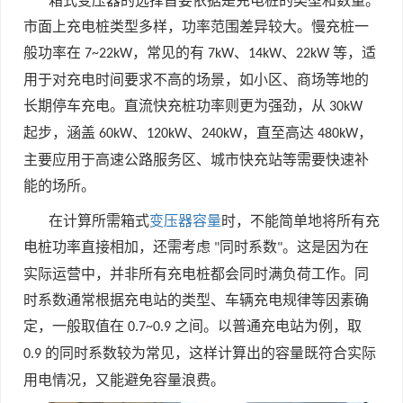
箱式变压器的选择首要依据是充电桩的类型和数量。
市面上充电桩类型多样，功率范围差异较大。慢充桩一
般功率在
，常见的有
、
、
等，适
7~22kW
7kW
14kW
22kW
用于对充电时间要求不高的场景，如小区、商场等地的
长期停车充电。直流快充桩功率则更为强劲，从
30kW
起步，涵盖
、
、
，直至高达
，
60kW
120kW
240kW
480kW
主要应用于高速公路服务区、城市快充站等需要快速补
能的场所。
在计算所需箱式
变压器容量
时，不能简单地将所有充
电桩功率直接相加，还需考虑
同时系数
。这是因为在
"
"
实际运营中，并非所有充电桩都会同时满负荷工作。同
时系数通常根据充电站的类型、车辆充电规律等因素确
定，一般取值在
之间。以普通充电站为例，取
0.7~0.9
的同时系数较为常见，这样计算出的容量既符合实际
0.9
用电情况，又能避免容量浪费。