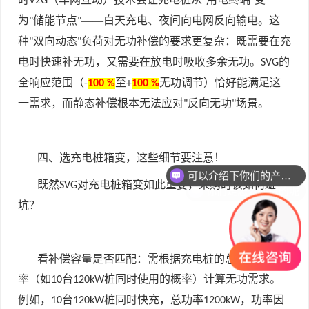
V2G
"
"
为
储能节点
——白天充电、夜间向电网反向输电。这
"
"
种
双向动态
负荷对无功补偿的要求更复杂：既需要在充
"
"
电时快速补无功，又需要在放电时吸收多余无功。
的
SVG
全响应范围（
至
无功调节）恰好能满足这
-
100 %
+
100 %
一需求，而静态补偿根本无法应对
反向无功
场景。
"
"
可以介绍下你们的产品么
四、选充电桩箱变，这些细节要注意！
你们是怎么收费的呢
既然
对充电桩箱变如此重要，采购时该如何避
SVG
坑？
看补偿容量是否匹配：需根据充电桩的总功率、同时
率（如
台
桩同时使用的概率）计算无功需求。
10
120kW
例如，
台
桩同时快充，总功率
，功率因
10
120kW
1200kW