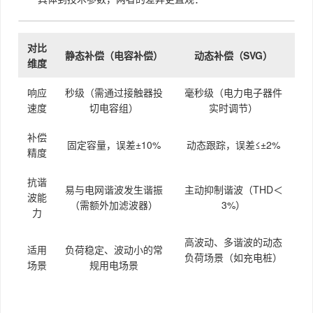
对比
静态补偿（电容补偿）
动态补偿（SVG）
维度
响应
秒级（需通过接触器投
毫秒级（电力电子器件
速度
切电容组）
实时调节）
补偿
固定容量，误差±10%
动态跟踪，误差≤±2%
精度
抗谐
易与电网谐波发生谐振
主动抑制谐波（THD＜
波能
（需额外加滤波器）
3%）
力
高波动、多谐波的动态
适用
负荷稳定、波动小的常
负荷场景（如充电桩）
场景
规用电场景