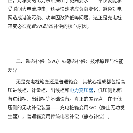
性，对箱变的电力系统提出了更高要求——不仅要能承
受瞬间大电流冲击，还要快速响应负荷变化，避免对电
网造成谐波污染、功率因数降低等问题。这正是充电桩
箱变必须配置
动态补偿的核心原因。
SVG
二、动态补偿（
）
静态补偿：技术原理与性能
SVG
VS
差异
无是充电桩箱变还是普通箱变，其核心组成都包括高
压进线柜、计量柜、出线柜和
电力变压器
，低压侧也都
有进线柜、出线柜等基础设备。真正的差异点，在于低
压侧的无功补偿装置——充电桩箱变用
（静止无功发
SVG
生器），普通箱变用传统电容补偿（静态补偿）。