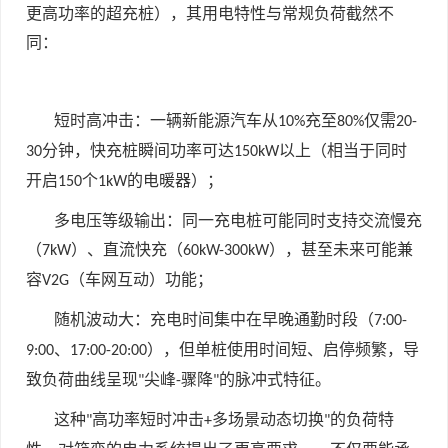
更高功率的超充桩），其用电特性与常规负荷截然不
同：
短时高冲击：一辆新能源汽车从
充至
仅需
10%
80%
20-
分钟，快充桩瞬间功率可达
以上（相当于同时
30
150kW
开启
个
的电暖器）；
150
1kW
多电压等级输出：同一充电桩可能同时支持交流慢充
（
）、直流快充（
），甚至未来可能兼
7kW
60kW-300kW
容
（车网互动）功能；
V2G
随机波动大：充电时间集中在早晚通勤时段（
7:00-
、
），但单桩使用时间短、启停频繁，导
9:00
17:00-20:00
致负荷曲线呈现
尖峰
骤降
的脉冲式特征。
"
-
"
这种
高功率短时冲击
多场景动态切换
的负荷特
"
+
"