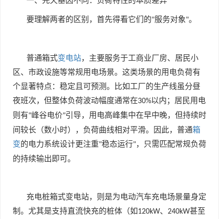
一、先天基因不同：负荷特性的本质差异
要理解两者的区别，首先得看它们的
服务对象
。
"
"
普通箱式
变电站
，主要服务于工商业厂房、居民小
区、市政设施等常规用电场景。这类场景的用电负荷有
个显著特点：稳定且可预测。比如工厂的生产线虽分昼
夜班次，但整体负荷波动幅度通常在
以内；居民用电
30%
则有
峰谷电价
引导，用电高峰集中在早中晚，但持续时
"
"
间较长（数小时），负荷曲线相对平滑。因此，普通
箱
变
的电力系统设计更注重
稳态运行
，只需匹配常规负荷
"
"
的持续输出即可。
充电桩箱式变电站，则是为电动汽车充电场景量身定
制。尤其是支持直流快充的桩体（如
、
甚至
120kW
240kW