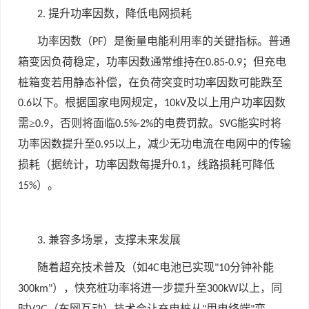
提升功率因数，降低电网损耗
2.
功率因数（
）是衡量电能利用率的关键指标。普通
PF
箱变因负荷稳定，功率因数通常维持在
；但充电
0.85-0.9
桩箱变若用静态补偿，在负荷突变时功率因数可能跌至
以下。根据国家电网规定，
及以上用户功率因数
0.6
10kV
需≥
，否则将面临
的电费罚款。
能实时将
0.9
0.5%-2%
SVG
功率因数提升至
以上，减少无功电流在电网中的传输
0.95
损耗（据统计，功率因数每提升
，线路损耗可降低
0.1
）。
15%
兼容多场景，支撑未来发展
3.
随着超充技术普及（如
电池已实现
分钟补能
4C
"10
），快充桩功率将进一步提升至
以上，同
300km"
300kW
时
（车网互动）技术会让充电桩从
用电终端
变