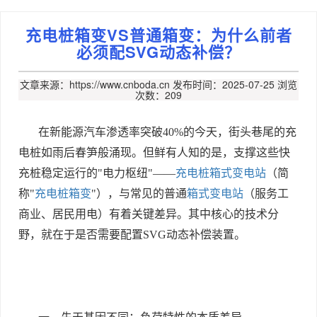
充电桩箱变VS普通箱变：为什么前者
必须配SVG动态补偿？
文章来源：https://www.cnboda.cn
发布时间：2025-07-25
浏览
次数：209
在新能源汽车渗透率突破
40%
的今天，街头巷尾的充
电桩如雨后春笋般涌现。但鲜有人知的是，支撑这些快
充桩稳定运行的
"
电力枢纽
"
——
充电桩箱式变电站
（简
称
"
充电桩箱变
"
），与常见的普通
箱式变电站
（服务工
商业、居民用电）有着关键差异。其中核心的技术分
野，就在于是否需要配置
SVG
动态补偿装置。