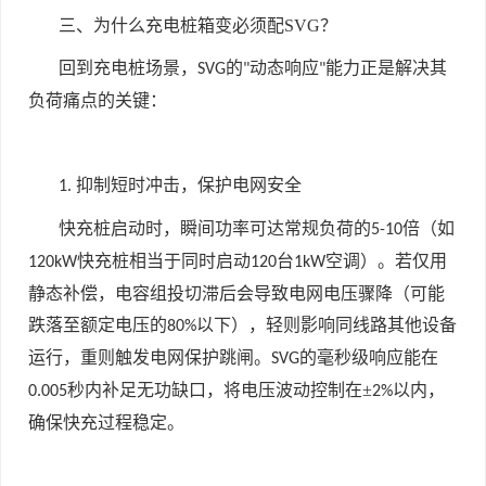
三、为什么充电桩箱变必须配
SVG
？
回到充电桩场景，
的
动态响应
能力正是解决其
SVG
"
"
负荷痛点的关键：
抑制短时冲击，保护电网安全
1.
快充桩启动时，瞬间功率可达常规负荷的
倍（如
5-10
快充桩相当于同时启动
台
空调）。若仅用
120kW
120
1kW
静态补偿，电容组投切滞后会导致电网电压骤降（可能
跌落至额定电压的
以下），轻则影响同线路其他设备
80%
运行，重则触发电网保护跳闸。
的毫秒级响应能在
SVG
秒内补足无功缺口，将电压波动控制在±
以内，
0.005
2%
确保快充过程稳定。