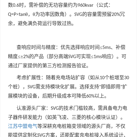
数
时，需补偿的无功容量约为
（公式：
0.6
960kvar
×
θ，θ为功率因数角）。
的容量需预留
冗
Q=P
tan
SVG
20%
余，避免满负荷运行导致过热。
查响应时间与精度：优先选择响应时间≤
、补偿
5ms
精度≤±
的产品（部分高端
可实现≤
响应）。可
2%
SVG
1ms
通过厂家提供的第三方检测报告验证。
考虑扩展性：随着充电场站扩容（如从
个桩增至
10
30
个桩），
需支持模块化扩展。选择支持
即插即用
扩
SVG
"
"
展模块的设备，后期升级成本可降低
以上。
60%
认准源头厂家：
的技术门槛较高，需具备电力电
SVG
子器件研发能力（如英飞凌、三菱的核心模块认证）。
江苏中盟电气
等深耕充电桩箱变领域的源头厂商，不仅
能提供定制化
方案，还能配套充电桩接入系统设计、
SVG