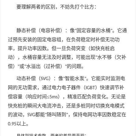
要理解两者的区别，不妨先打个比方：
静态补偿（电容补偿）：像
固定容量的水桶
。它通
"
"
过预先安装的固定电容组，在负荷稳定时补偿无功功
率，提升功率因数。但一旦负荷突变（如快充桩启
动），水桶容量无法及时调整，可能出现
水不够（欠补
"
偿）
或
水溢出（过补偿）
的问题。
"
"
"
动态补偿（
）：像
智能水泵
。它能实时监测电
SVG
"
"
网的无功需求，通过电力电子器件（
）快速调节补
IGBT
偿容量（响应时间≤
），精准匹配负荷变化。无论是
5ms
快充桩的瞬间大电流冲击，还是多桩同时切换充电模式
的波动，
都能
随叫随到
，保持电网功率因数稳定在
SVG
"
"
以上。
0.95
具体到技术参数，两者的差异更直观：