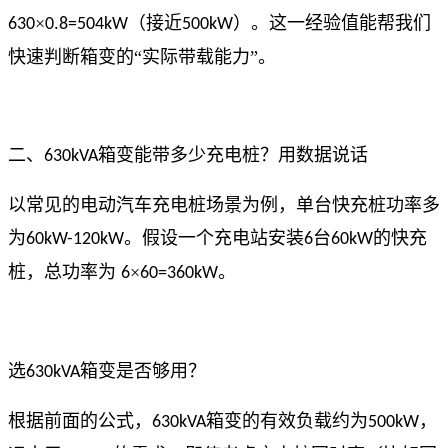
×
（接近
）。这一经验值能帮我们
630
0.8=504kW
500kW
快速判断箱变的“实际带载能力”。
二、
箱变能带多少充电桩？用数据说话
630kVA
以常见的电动汽车充电桩场景为例，单台快充桩功率多
为
。假设一个充电站安装
台
的快充
60kW-120kW
6
60kW
桩，总功率为
×
。
6
60=360kW
选
箱变是否够用？
630kVA
根据前面的公式，
箱变的有效负载约为
，
630kVA
500kW