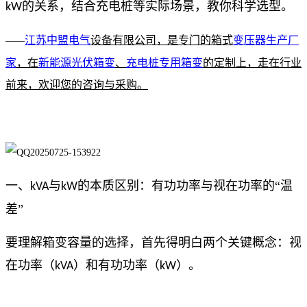
的关系，结合充电桩等实际场景，教你科学选型。
kW
江苏中盟电气
设备有限公司，是专门的箱式
变压器生产厂
——
家
，在
新能源光伏箱变
、
充电桩专用箱变
的定制上，走在行业
前来，欢迎您的咨询与采购。
一、
与
的本质区别：有功功率与视在功率的“温
kVA
kW
差”
要理解箱变容量的选择，首先得明白两个关键概念：视
在功率（
）和有功功率（
）。
kVA
kW