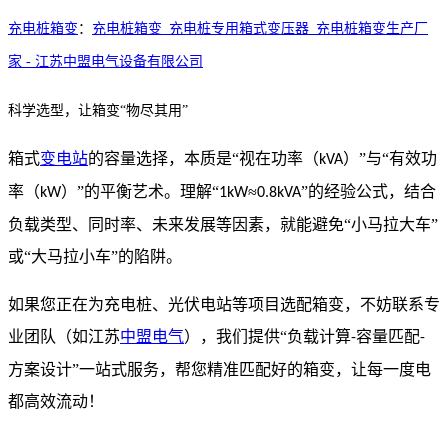
充电桩箱变
：
充电桩箱变_充电桩专用箱式变压器_充电桩箱变生产厂
家 - 江苏中盟电气设备有限公司
科学选型，让箱变“物尽其用”
箱式
变电站
的容量选择，本质是“视在功率（
）”与“有效功
kVA
率（
）”的平衡艺术。理解“
≈
”的经验公式，结合
kW
1kW
0.8kVA
负载类型、同时率、未来发展等因素，就能避免“小马拉大车”
或“大马拉小车”的陷阱。
如果您正在为充电桩、光伏电站等项目选配箱变，不妨联系专
业团队（如江苏
中盟电气
），我们提供“负载计算
容量匹配
-
-
方案设计”一站式服务，帮您精准匹配好的箱变，让每一度电
都高效流动！