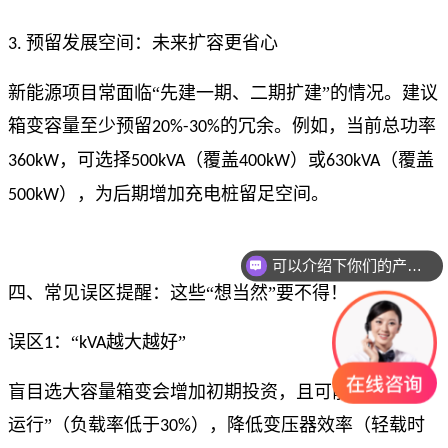
预留发展空间：未来扩容更省心
3.
新能源项目常面临“先建一期、二期扩建”的情况。建议
箱变容量至少预留
的冗余。例如，当前总功率
20%-30%
，可选择
（覆盖
）或
（覆盖
360kW
500kVA
400kW
630kVA
），为后期增加充电桩留足空间。
500kW
可以介绍下你们的产品么
你们是怎么收费的呢
四、常见误区提醒：这些“想当然”要不得！
误区
：“
越大越好”
1
kVA
盲目选大容量箱变会增加初期投资，且可能导致“轻载
运行”（负载率低于
），降低变压器效率（轻载时
30%