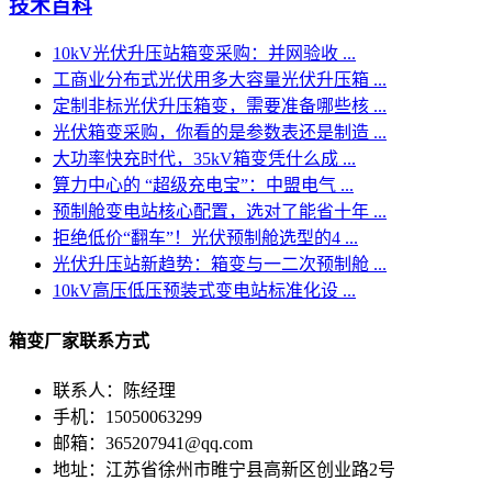
技术百科
10kV光伏升压站箱变采购：并网验收 ...
工商业分布式光伏用多大容量光伏升压箱 ...
定制非标光伏升压箱变，需要准备哪些核 ...
光伏箱变采购，你看的是参数表还是制造 ...
大功率快充时代，35kV箱变凭什么成 ...
算力中心的 “超级充电宝”：中盟电气 ...
预制舱变电站核心配置，选对了能省十年 ...
拒绝低价“翻车”！光伏预制舱选型的4 ...
光伏升压站新趋势：箱变与一二次预制舱 ...
10kV高压低压预装式变电站标准化设 ...
箱变厂家联系方式
联系人：陈经理
手机：15050063299
邮箱：365207941@qq.com
地址：江苏省徐州市睢宁县高新区创业路2号