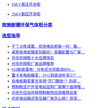
10KV高压开关柜
35KV高压开关柜
按施耐德环保气体柜分类
选型指导
干了20年成套，劝充电站老板一句：箱 ...
采购充电桩箱变别踩坑！容量配置与厂家 ...
光伏并网柜十大名牌排名
光伏并网柜厂家品牌推荐
618新政落地：分布式光伏取消80% ...
重卡充电桩箱变，SVG到底该补多少？ ...
充电桩箱变夏天非得“开门散热”？别闹 ...
预制舱式户外变电站定制厂家哪个值得推 ...
光伏升压站并网预制舱供应商推荐这家
光伏电站箱式变压器厂家怎么挑？资深 ...