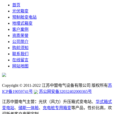
首页
光伏箱变
预制舱变电站
地埋式箱变
客户案例
资质荣誉
公司简介
购前须知
联系我们
在线留言
网站地图
Copyright © 2011-2022 江苏中盟电气设备有限公司 版权所有
苏
ICP备19059741号
苏公网安备32032402000365号
江苏中盟电气主营
：
光伏（风力）升压箱式变电站、
华式箱式
变电站
、
储能一体舱
、
充电桩专用箱变
等产品，性价比高，欢
迎新老客户来图定制。