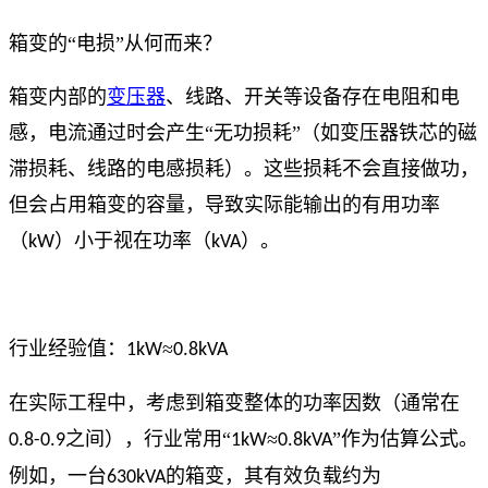
箱变的“电损”从何而来？
箱变内部的
变压器
、线路、开关等设备存在电阻和电
感，电流通过时会产生“无功损耗”（如变压器铁芯的磁
滞损耗、线路的电感损耗）。这些损耗不会直接做功，
但会占用箱变的容量，导致实际能输出的有用功率
（
）小于视在功率（
）。
kW
kVA
行业经验值：
≈
1kW
0.8kVA
在实际工程中，考虑到箱变整体的功率因数（通常在
之间），行业常用“
≈
”作为估算公式。
0.8-0.9
1kW
0.8kVA
例如，一台
的箱变，其有效负载约为
630kVA