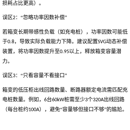
损耗占比更高）。
误区
：“忽略功率因数补偿”
2
若箱变长期带感性负载（如充电桩），功率因数可能低
于
，导致实际负载能力下降。建议配置
动态补偿
0.8
SVG
装置，将功率因数提升至
以上，释放箱变容量潜
0.95
力。
误区
：“只看容量不看接口”
3
箱变的低压柜出线回路数量、断路器额定电流需匹配充
电桩数量。例如，
台
桩需至少
个
出线回路
6
60kW
3
320A
（每台桩约
），避免“容量够但接口不够”的尴尬。
100A