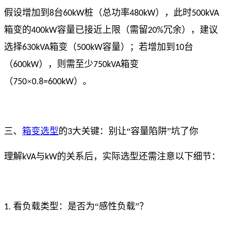
假设增加到
台
桩（总功率
），此时
8
60kW
480kW
500kVA
箱变的
容量已接近上限（需留
冗余），建议
400kW
20%
选择
箱变（
容量）；若增加到
台
630kVA
500kW
10
（
），则需至少
箱变
600kW
750kVA
（
×
）。
750
0.8=600kW
三、
箱变选型
的
大关键：别让“容量陷阱”坑了你
3
理解
与
的关系后，实际选型还需注意以下细节：
kVA
kW
看负载类型：是否为“感性负载”？
1.