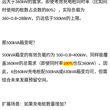
远大于
的需求。即使考虑充电桩同时率（比如同
360kW
时使用的桩数占总数的
），实际负载为
80%
×
，仍远低于
的上限。
360
0.8=288kW
500kW
那
箱变呢？
500kVA
箱变的有效负载约为
×
，同样能覆
500kVA
500
0.8=400kW
盖
的总需求（即使同时率
也仅
）。因
360kW
100%
360kW
此，
台
充电桩配
或
箱变均可，但需
6
60kW
500kVA
630kVA
结合未来发展预留空间。
扩展场景：如果充电桩数量增加？