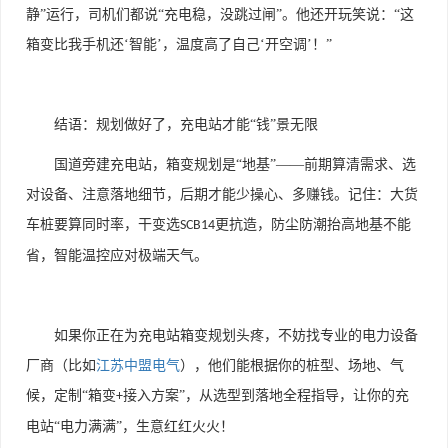
静”运行，司机们都说“充电稳，没跳过闸”。他还开玩笑说：“这
箱变比我手机还‘智能’，温度高了自己‘开空调’！”
结语：规划做好了，充电站才能“钱”景无限
国道旁建充电站，箱变规划是“地基”——前期算清需求、选
对设备、注意落地细节，后期才能少操心、多赚钱。记住：大货
车桩要算同时率，干变选
更抗造，防尘防潮抬高地基不能
SCB14
省，智能温控应对极端天气。
如果你正在为充电站箱变规划头疼，不妨找专业的电力设备
厂商（比如
江苏中盟电气
），他们能根据你的桩型、场地、气
候，定制“箱变
接入方案”，从选型到落地全程指导，让你的充
+
电站“电力满满”，生意红红火火！