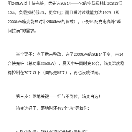
配
以上快充桩，优先选
——它的空载损耗比
低
240kW
SCB14
SCB13
，负载损耗低
，更省电；而且瞬时过载能力达
（即
10%
8%
140%
箱变能短时带
的负载），正好匹配充电高峰“瞬
2000kVA
2800kVA
间拉满”的需求。
举个栗子：老王后来整改，选了
的
干变，带
2000kVA
SCB14
14
台快充桩（总功率
），夏天中午同时充
台，箱变温度稳
3360kW
10
稳控制在
℃以下（国标是
℃），再也没跳过闸。
70
85
第三步：落地关键——细节不到位，箱变白选！
箱变选好了，落地时还有
个“坑”等着你：
3