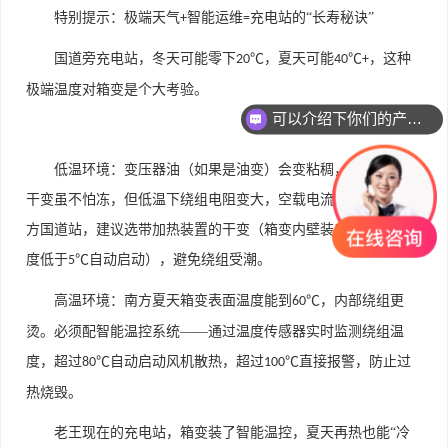
特别提示：极端天气
智能运维
充电站的“长寿秘诀”
+
=
国道旁充电站，冬天可能零下
℃，夏天可能
℃
，这种
20
40
+
可以介绍下你们的产品么
极端温度对箱变是个大考验。
你们是怎么收费的呢
低温环境：变压器油（如果是油变）会变粘稠，影响散热；
干变虽不怕冻，但低温下绕组电阻变大，空载电流增加。所以北
方国道站，建议选带加热装置的干变（箱变内壁装电加热带，温
度低于
℃自动启动），避免绕组受潮。
5
高温环境：南方夏天箱变表面温度能到
℃，内部绕组更
60
烫。必须配智能温控系统——通过温度传感器实时监测绕组温
度，超过
℃自动启动风机散热，超过
℃直接报警，防止过
80
100
热烧毁。
老王现在的充电站，箱变装了智能温控，夏天再热也能“冷