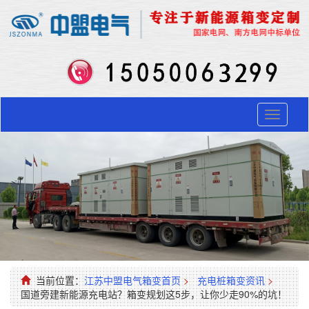
Toggle
navigati
当前位置：
江苏中盟电气箱变首页
>
充电桩箱变资讯
>
国道旁建新能源充电站？箱变规划这5步，让你少走90%的坑！