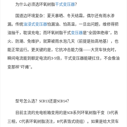
为什么必须选环氧树脂
干式变压器
？
国道边环境复杂：夏天暴晒、冬天结霜，偶尔还有雨水渗
漏。传统
油浸式变压器
怕漏油、怕高温，一旦出问题，维修得把
油抽干，耽误充电；而环氧树脂干式
变压器
是“全固体绝缘”，防
火、防潮、免维护，就算被雨水泡几天（前提是抬高地基），也
能正常运行。更关键的是，它抗冲击能力强——大货车快充时，
瞬间电流能到额定电流的
倍，干式变压器能硬扛住，不会像油
3-5
变那样“吓瘫”。
型号怎么选？
还是
？
SCB13
SCB14
目前主流的充电桩箱变用的是
系列环氧树脂干变（
代表
SCB
S
三相，
代表环氧树脂浇注，
代表箔式绕组）。如果是给大货车
C
B