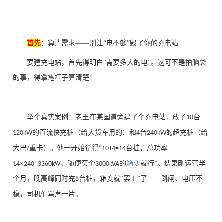
首先
：算清需求——别让“电不够”毁了你的充电站
要建充电站，首先得明白“需要多大的电”。这可不是拍脑袋
的事，得拿笔杆子算清楚！
举个真实案例：老王在某国道旁建了个充电站，放了
台
10
的直流快充桩（给大货车用的）和
台
的超充桩（给
120kW
4
240kW
大巴
重卡）。他一开始觉得“
台桩，总功率
/
10+4=14
×
，随便买个
的
箱变
就行”。结果刚运营半
14
240=3360kW
3000kVA
个月，晚高峰同时充
台桩，箱变就“罢工”了——跳闸、电压不
8
稳，司机们骂声一片。