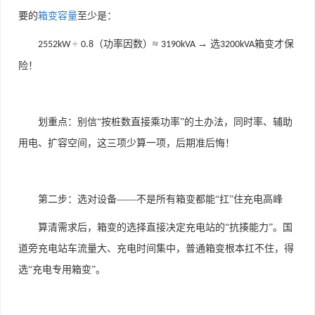
要的
箱变容量
至少是：
÷
（功率因数）≈
→ 选
箱变才保
2552kW
0.8
3190kVA
3200kVA
险！
划重点：别信“按桩数直接乘功率”的土办法，同时率、辅助
用电、扩容空间，这三项少算一项，后期准后悔！
第二步：选对设备——不是所有箱变都能“扛”住充电高峰
算清需求后，箱变的选择直接决定充电站的“抗揍能力”。国
道旁充电站车流量大、充电时间集中，普通箱变根本扛不住，得
选“充电专用箱变”。