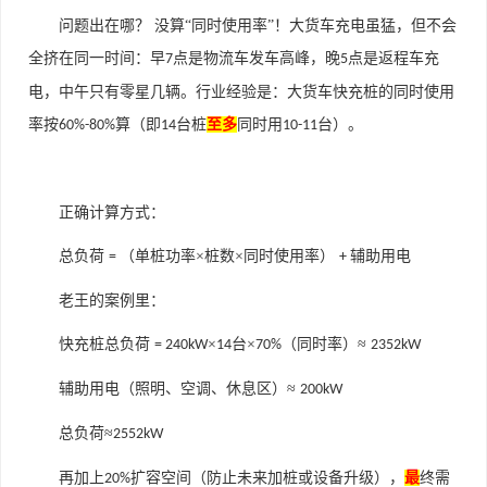
问题出在哪？ 没算“同时使用率”！大货车充电虽猛，但不会
全挤在同一时间：早
点是物流车发车高峰，晚
点是返程车充
7
5
电，中午只有零星几辆。行业经验是：大货车快充桩的同时使用
率按
算（即
台桩
至多
同时用
台）。
60%-80%
14
10-11
正确计算方式：
总负荷
（单桩功率×桩数×同时使用率）
辅助用电
=
+
老王的案例里：
快充桩总负荷
×
台×
（同时率）≈
= 240kW
14
70%
2352kW
辅助用电（照明、空调、休息区）≈
200kW
总负荷≈
2552kW
再加上
扩容空间（防止未来加桩或设备升级），
最
终需
20%