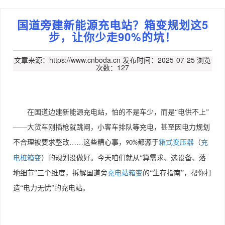
国道旁建新能源充电站？箱变规划这5
步，让你少走90%的坑！
文章来源：https://www.cnboda.cn
发布时间：2025-07-25
浏览
次数：127
在国道边建新能源充电站，怕的不是车少，而是“电供不上”
——大货车刚插枪就跳闸，小客车排队等充电，甚至因电力规划
不合理被要求整改……这些糟心事，
都源于
箱式变压器
（
充
90%
电桩箱变
）的规划没做好。今天咱们就从“算需求、选设备、落
地细节”三个维度，拆解国道旁
充电站箱变
的“生存指南”，帮你打
造“电力无忧”的充电站。