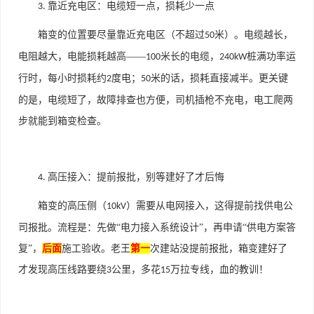
靠近充电区：电缆短一点，损耗少一点
3.
箱变的位置要尽量靠近充电区（不超过
米）。电缆越长，
50
电阻越大，电能损耗越高——
米长的电缆，
桩满功率运
100
240kW
行时，每小时损耗约
度电；
米的话，损耗直接减半。更关键
2
50
的是，电缆短了，故障排查也方便，司机插枪不充电，电工爬两
步就能到箱变检查。
高压接入：提前报批，别等建好了才后悔
4.
箱变的高压侧（
）需要从电网接入，这得提前找供电公
10kV
司报批。流程是：先做“电力接入系统设计”，再申请“供电方案答
复”，
后面
施工验收。老王
第一
次建站没提前报批，箱变建好了
才发现高压线路要绕
公里，多花
万拉专线，血的教训！
3
15