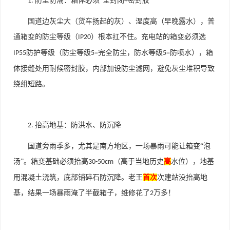
防尘防潮：箱体必须“全封闭
密封胶”
1.
+
国道边灰尘大（货车扬起的灰）、湿度高（早晚露水），普
通箱变的防尘等级（
）根本扛不住。充电站的箱变必须选
IP20
防护等级（防尘等级
完全防尘，防水等级
防喷水），箱
IP55
5=
5=
体接缝处用耐候密封胶，内部加设防尘滤网，避免灰尘堆积导致
绕组短路。
抬高地基：防洪水、防沉降
2.
国道旁雨季多，尤其是南方地区，一场暴雨可能让箱变“泡
汤”。箱变基础必须抬高
（高于当地历史
高
水位），地基
30-50cm
用混凝土浇筑，底部铺碎石防沉降。老王
首次
次建站没抬高地
基，结果一场暴雨淹了半截箱子，维修花了
万多！
2