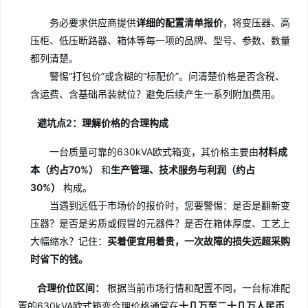
务必要求供应商提供
详细的配置清单报价
，将变压器、高
压柜、低压断路器、箱体等每一项的品牌、型号、参数、数量
都列清楚。
警惕“打包价”或含糊的“标配价”。问清楚价格是否含税、
含运费、含基础吊装就位？避免后续产生一系列附加费用。
避坑点2：理解价格的合理构成
一台质量可靠的630kVA欧式箱变，其价格主要由
材料成
本（约占70%）
和
生产管理、技术服务与利润（约占
30%）
构成。
当遇到远低于市场价的报价时，您要警惕：是否是翻新变
压器？是否是劣质或假冒的元器件？是否在箱体厚度、工艺上
大幅缩水？记住：
买着便宜用着贵，一次故障的损失远超采购
时省下的钱。
合理价位区间：
根据当前市场行情和配置不同，一台标准配
置的630kVA欧式箱变合理价格通常在
十几万至二十几万人民币