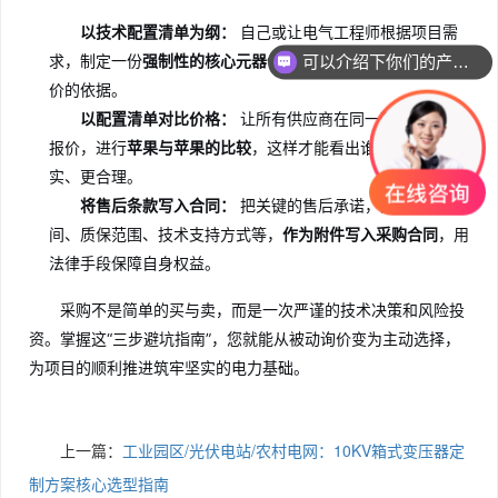
以技术配置清单为纲：
自己或让电气工程师根据项目需
可以介绍下你们的产品么
求，制定一份
强制性的核心元器件技术规格书
，作为招标或询
你们是怎么收费的呢
价的依据。
以配置清单对比价格：
让所有供应商在同一配置标准下
报价，进行
苹果与苹果的比较
，这样才能看出谁的价格更真
实、更合理。
将售后条款写入合同：
把关键的售后承诺，如响应时
间、质保范围、技术支持方式等，
作为附件写入采购合同
，用
法律手段保障自身权益。
采购不是简单的买与卖，而是一次严谨的技术决策和风险投
资。掌握这“三步避坑指南”，您就能从被动询价变为主动选择，
为项目的顺利推进筑牢坚实的电力基础。
上一篇：
工业园区/光伏电站/农村电网：10KV箱式变压器定
制方案核心选型指南