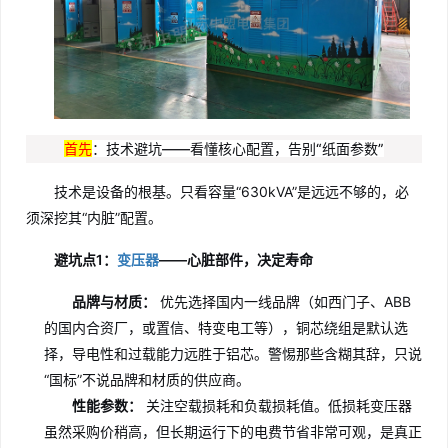
首先
：技术避坑——看懂核心配置，告别“纸面参数”
技术是设备的根基。只看容量“630kVA”是远远不够的，必
须深挖其“内脏”配置。
避坑点1：
变压器
——心脏部件，决定寿命
品牌与材质：
优先选择国内一线品牌（如西门子、ABB
的国内合资厂，或置信、特变电工等），铜芯绕组是默认选
择，导电性和过载能力远胜于铝芯。警惕那些含糊其辞，只说
“国标”不说品牌和材质的供应商。
性能参数：
关注空载损耗和负载损耗值。低损耗变压器
虽然采购价稍高，但长期运行下的电费节省非常可观，是真正