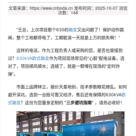
文章来源：https://www.cnboda.cn
发布时间：2025-10-07
浏览
次数：148
“王总，上次项目那个630的
箱变
又出问题了！保护动作跳
闸，整个工地都停电了，工期耽误一天就是上万的损失啊！”
这样的电话，作为工程负责人或采购的您，是否也曾接到
过？
630kVA欧式箱变
作为项目现场常见的“心脏”配电设备，选
对了，项目顺风顺水；选错了，就是一颗埋在现场的“定时炸
弹”。
市面上品牌林立，报价天差地别，技术参数眼花缭乱。如何
避开深坑，选到一台既可靠又经济，售后还有保障的630kVA
欧
式箱变
？这份为您量身定制的
“三步避坑指南”
，请务必收好！