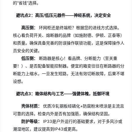
的“省钱”选择。
避坑点2：高压/低压元器件——神经系统，决定安全
高压侧：
环网柜还是终端柜？根据您的进线方式选择。
核心看负荷开关、熔断器的品牌（如施耐德、伊顿、正泰等）
和质量。确保具备完善的防误操作联锁功能，这是保障操作人
员安全的关键。
低压侧：
断路器是核心！看品牌、分断能力（至关重
要！）、是否配备智能控制器。便宜的箱变往往在断路器的分
断能力上缩水，一旦发生短路，无法有效切断故障，后果不堪
设想。
避坑点3：箱体结构与工艺——强健体魄，抵御环境
壳体材质：
优质冷轧钢板经磷化+防腐粉末喷涂是主流且
可靠的选择。检查内外是否有加强筋，确保结构坚固。
防护等级：
IP33是户外运行的基础要求，对于多风沙或
潮湿地区，建议提高到IP43或更高。