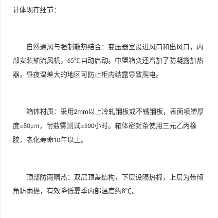
计体现在细节：
自然通风与强制散热结合：变压器室设进风口和出风口，内
部安装轴流风机，
℃自动启动。中盟箱变还增加了防凝露加热
65
器，昼夜温差大的地区可防止柜内结露导致爬电。
箱体材质：采用
以上冷轧钢板或不锈钢板，表面喷塑厚
2mm
度≥
μ
，耐盐雾测试≥
小时。箱体密封条使用三元乙丙橡
80
m
500
胶，老化寿命
年以上。
10
顶部防雨隔热：双层顶盖结构，下层设隔热棉，上层为带倾
角防雨檐，有效降低夏季内部温度约
℃。
8