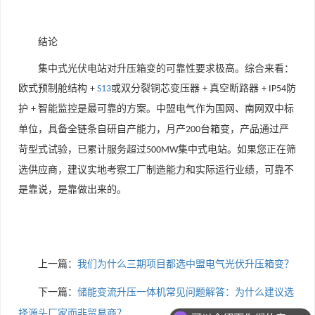
结论
集中式光伏电站对升压箱变的可靠性要求极高。综合来看：
欧式预制舱结构
或双分裂铜芯变压器
真空断路器
防
+
S13
+
+ IP54
护
智能监控是最可靠的方案。中盟电气作为国网、南网双中标
+
单位，具备全链条自研自产能力，月产
台箱变，产品通过严
200
苛型式试验，已累计服务超过
集中式电站。如果您正在筛
500MW
选供应商，建议实地考察工厂制造能力和实际运行业绩，可靠不
是靠说，是靠做出来的。
上一篇：
我们为什么三期项目都选中盟电气光伏升压箱变？
下一篇：
储能变流升压一体机常见问题解答：为什么建议选
可以介绍下你们的产品么
择源头厂家而非贸易商？