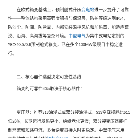
在欧式箱变基础上，预制舱式升压
变电站
进一步提升了可靠
性
——整体结构采用高强度钢板与保温层，防护等级达到
，
IP54
防沙尘、防潮、防盐雾，内部安装温控风机和加热器，能适应荒
漠、沿海、高海拔等复杂环境。
中盟电气
为集中式电站定制的
□
预制舱式箱变，已在多个
级项目中稳定运
YB
-40.5/0.8
100MW
行。
二、核心器件选型决定可靠性基线
箱变的可靠性
取决于核心器件：
80%
变压器：推荐
油浸式或双分裂油浸式。
空载损耗比
S13
S13
S11
低
，长期运行发热更小，绝缘老化更慢；双分裂变压器能抑
28%
制环流和短路电流，多台逆变器接入时更稳定。中盟电气采用一