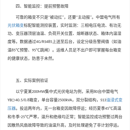
四、智能监控：提前预警故障
可靠的箱变不只是
“被动扛”，还要“主动报”。中盟电气所有
光伏箱变
标配智能测控装置，实时监测：三相电压电流、有功无
功、变压器顶层油温、负荷开关位置、熔断器状态、箱体内温湿
度等。数据通过
上送至后台，设定分级告警阀值（如油
4G/RS485
温
℃预警、
℃跳闸）。运维人员足不出户即可掌握每台箱变
85
95
的健康状态，防患于未然。
五、实际案例验证
以宁夏某
集中式光伏电站为例，采用
台中盟电气
200MW
80
□
箱变，单台容量
，双分裂结构，
油浸式变
YB
-40.5/0.8
2500kVA
S13
压器
。投运两年内，无一台箱变因故障停运；经历夏季
℃高温
45
和冬季
℃严寒，温升和绝缘均正常；智能监控成功预警过两台
-25
因散热风扇故障导致的油温升高，及时处理避免了非计划停运。