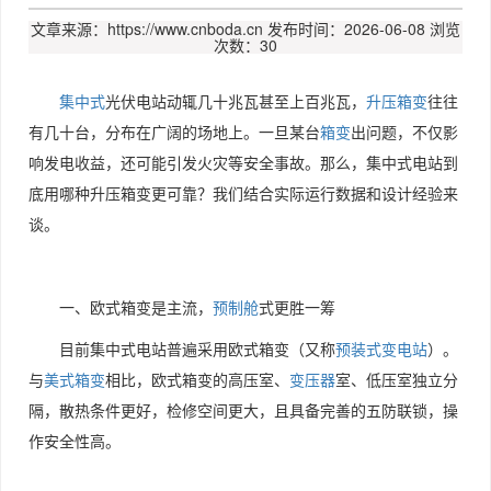
文章来源：https://www.cnboda.cn
发布时间：2026-06-08
浏览
次数：30
集中式
光伏电站动辄几十兆瓦甚至上百兆瓦，
升压箱变
往往
有几十台，分布在广阔的场地上。一旦某台
箱变
出问题，不仅影
响发电收益，还可能引发火灾等安全事故。那么，集中式电站到
底用哪种升压箱变更可靠？我们结合实际运行数据和设计经验来
谈。
一、欧式箱变是主流，
预制舱
式更胜一筹
目前集中式电站普遍采用欧式箱变（又称
预装式变电站
）。
与
美式箱变
相比，欧式箱变的高压室、
变压器
室、低压室独立分
隔，散热条件更好，检修空间更大，且具备完善的五防联锁，操
作安全性高。