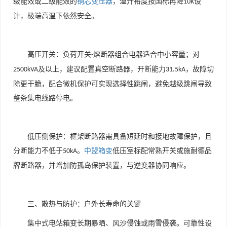
级能效或二级能效的
铜芯变压器
，温升裕度按国标再降
设
10K
计，极端高温下依然安全。
高压开关：负荷开关
熔断器组合电器适合中小容量；对
-
及以上，建议配置真空断路器，开断能力
，故障切
2500kVA
31.5kA
除更干脆，配合微机保护可实现选择性跳闸，避免越级跳闸导致
整条集电线路停电。
低压侧保护：框架断路器需具备短延时和接地故障保护，且
分断能力不低于
。
中盟箱变
低压室标配常熟开关或施耐德品
50kA
牌断路器，并增加防孤岛保护装置，与逆变器协同响应。
三、散热与防护：户外长寿命的关键
集中式电站箱变长期暴晒、风沙侵蚀或雨雪侵袭。可靠性设