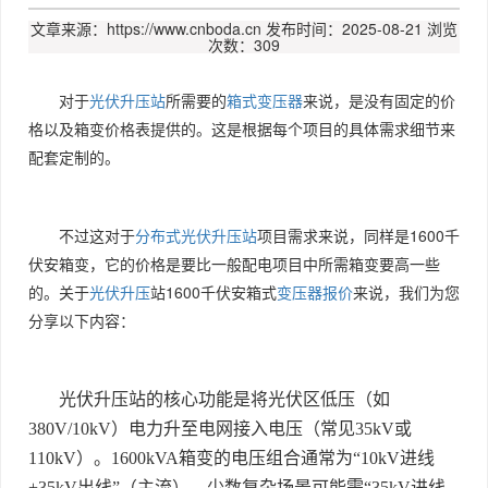
文章来源：https://www.cnboda.cn
发布时间：2025-08-21
浏览
次数：309
对于
光伏升压站
所需要的
箱式变压器
来说，是没有固定的价
格以及箱变价格表提供的。这是根据每个项目的具体需求细节来
配套定制的。
不过这对于
分布式光伏
升压站
项目需求来说，同样是1600千
伏安箱变，它的价格是要比一般配电项目中所需箱变要高一些
的。关于
光伏升压
站1600千伏安箱式
变压器报价
来说，我们为您
分享以下内容：
光伏升压站的核心功能是将光伏区低压（如
380V/10kV
）电力升至电网接入电压（常见
35kV
或
110kV
）。
1600kVA
箱变的电压组合通常为
“10kV
进线
+35kV
出线
”
（主流），少数复杂场景可能需
“35kV
进线