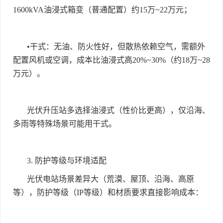
1600kVA
油浸式箱变（普通配置）约
15
万
~22
万元；
•
干式：无油、防火性好，但散热依赖空气，需额外
配置风机或空调，成本比油浸式高
20%~30%
（约
18
万
~28
万元）。
光伏升压站多选择油浸式（性价比更高），仅沿海、
多雨等特殊场景可能用干式。
3.
防护等级与环境适配
光伏电站场景差异大（荒漠、屋顶、沿海、高原
等），防护等级（
IP
等级）和材质要求直接影响成本：