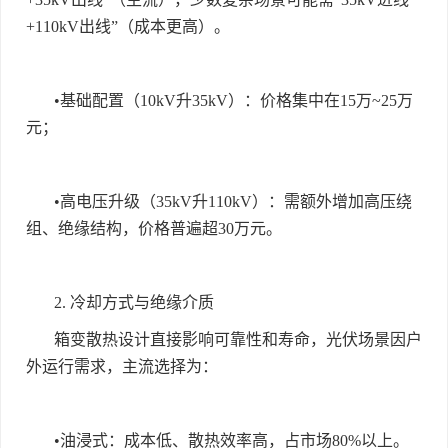
+110kV
出线
”
（成本更高）。
•
基础配置（
10kV
升
35kV
）：价格集中在
15
万
~25
万
元；
•
高电压升级（
35kV
升
110kV
）：需额外增加高压绕
组、绝缘结构，价格普遍超
30
万元。
2.
冷却方式与绝缘介质
箱变散热设计直接影响可靠性和寿命，光伏场景因户
外运行需求，主流选择为：
•
油浸式：成本低、散热效率高，占市场
80%
以上。