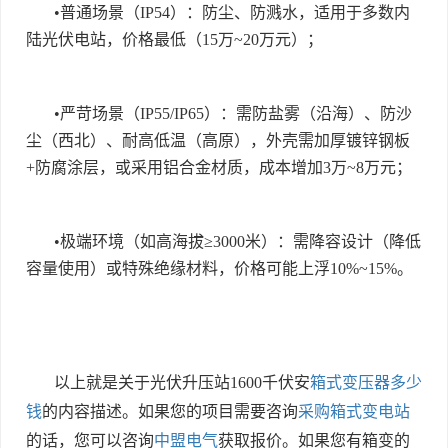
•
普通场景（
IP54
）：防尘、防溅水，适用于多数内
陆光伏电站，价格最低（
15
万
~20
万元）；
•
严苛场景（
IP55/IP65
）：需防盐雾（沿海）、防沙
尘（西北）、耐高低温（高原），外壳需加厚镀锌钢板
+
防腐涂层，或采用铝合金材质，成本增加
3
万
~8
万元；
•
极端环境（如高海拔
≥3000
米）：需降容设计（降低
容量使用）或特殊绝缘材料，价格可能上浮
10%~15%
。
以上就是关于光伏升压站1600千伏安
箱式变压器多少
钱
的内容描述。如果您的项目需要咨询
采购箱式变电站
的话，您可以咨询
中盟电气
获取报价。如果您有箱变的